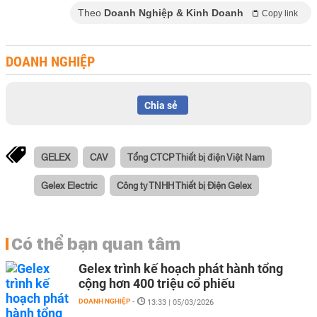
Theo
Doanh Nghiệp & Kinh Doanh
Copy link
DOANH NGHIỆP
Chia sẻ
GELEX
CAV
Tổng CTCP Thiết bị điện Việt Nam
Gelex Electric
Công ty TNHH Thiết bị Điện Gelex
Có thể bạn quan tâm
Gelex trình kế hoạch phát hành tổng
cộng hơn 400 triệu cổ phiếu
DOANH NGHIỆP
-
13:33 | 05/03/2026