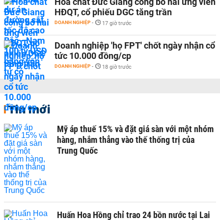
Hoá chất Đức Giang công bố hai ứng viên
HĐQT, cổ phiếu DGC tăng trần
DOANH NGHIỆP
-
17 giờ trước
Doanh nghiệp 'họ FPT' chốt ngày nhận cổ
tức 10.000 đồng/cp
DOANH NGHIỆP
-
18 giờ trước
Tin mới
Mỹ áp thuế 15% và đặt giá sàn với một nhóm
hàng, nhắm thẳng vào thế thống trị của
Trung Quốc
Huấn Hoa Hồng chỉ trao 24 bồn nước tại Lai