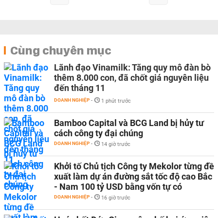
Cùng chuyên mục
Lãnh đạo Vinamilk: Tăng quy mô đàn bò
thêm 8.000 con, đã chốt giá nguyên liệu
đến tháng 11
DOANH NGHIỆP
-
1 phút trước
Bamboo Capital và BCG Land bị hủy tư
cách công ty đại chúng
DOANH NGHIỆP
-
14 giờ trước
Khởi tố Chủ tịch Công ty Mekolor từng đề
xuất làm dự án đường sắt tốc độ cao Bắc
- Nam 100 tỷ USD bằng vốn tự có
DOANH NGHIỆP
-
16 giờ trước