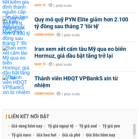
QUỐC TẾ
-
1 phút trước
Quy mô quỹ PYN Elite giảm hơn 2.100
tỷ đồng sau tháng 7 ‘tồi tệ’
CHỨNG KHOÁN
-
1 phút trước
Iran xem xét cấm tàu Mỹ qua eo biển
Hormuz, giá dầu bật tăng trở lại
QUỐC TẾ
-
1 phút trước
Thành viên HĐQT VPBankS xin từ
nhiệm
CHỨNG KHOÁN
-
1 phút trước
LIÊN KẾT NỔI BẬT
Giá vàng hôm nay
Tỷ giá ngoại tệ
Tỷ giá usd
Tỷ giá yen
Tỷ giá euro
Giá heo hơi
Giá cà phê
Giá tiêu hôm nay