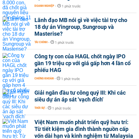
DOANH NGHIỆP
-
1 phút trước
Lãnh đạo MB nói gì về việc tài trợ cho
18 dự án Vingroup, Sungroup và
Masterise?
TÀI CHÍNH
-
1 phút trước
Công ty con của HAGL chốt ngày IPO
gần 19 triệu cp với giá gấp hơn 4 lần cổ
phiếu HAG
CHỨNG KHOÁN
-
1 phút trước
Giải ngân đầu tư công quý III: Khi các
siêu dự án áp sát 'vạch đích'
THỜI SỰ
-
1 phút trước
Việt Nam muốn phát triển quỹ hưu trí:
Từ tiết kiệm gia đình thành nguồn cấp
vốn dài hạn và kinh nghiệm từ Malaysia