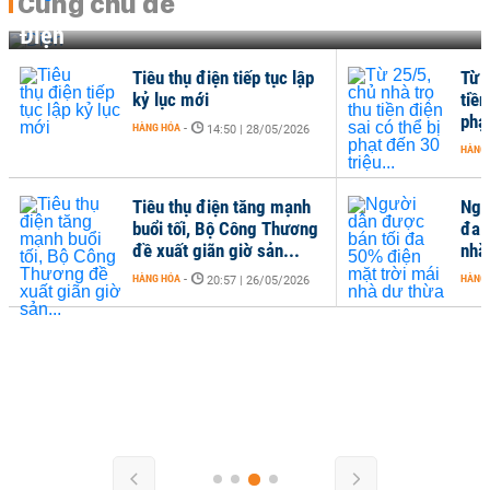
Cùng chủ đề
Điện
Tiêu thụ điện tiếp tục lập
Từ 2
kỷ lục mới
tiền
phạt
HÀNG HÓA
-
14:50 | 28/05/2026
HÀNG
Tiêu thụ điện tăng mạnh
Ngư
buổi tối, Bộ Công Thương
đa 
đề xuất giãn giờ sản...
nhà
HÀNG HÓA
-
HÀNG
20:57 | 26/05/2026