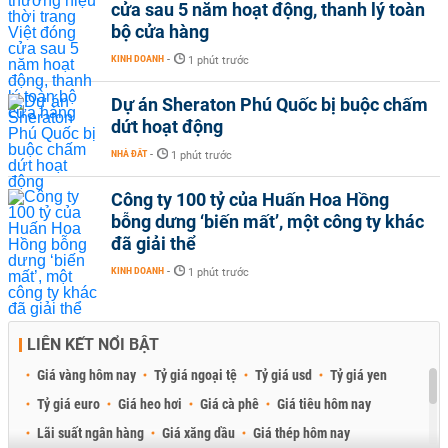
cửa sau 5 năm hoạt động, thanh lý toàn
bộ cửa hàng
KINH DOANH
-
1 phút trước
Dự án Sheraton Phú Quốc bị buộc chấm
dứt hoạt động
NHÀ ĐẤT
-
1 phút trước
Công ty 100 tỷ của Huấn Hoa Hồng
bỗng dưng ‘biến mất’, một công ty khác
đã giải thể
KINH DOANH
-
1 phút trước
LIÊN KẾT NỔI BẬT
Giá vàng hôm nay
Tỷ giá ngoại tệ
Tỷ giá usd
Tỷ giá yen
Tỷ giá euro
Giá heo hơi
Giá cà phê
Giá tiêu hôm nay
Lãi suất ngân hàng
Giá xăng dầu
Giá thép hôm nay