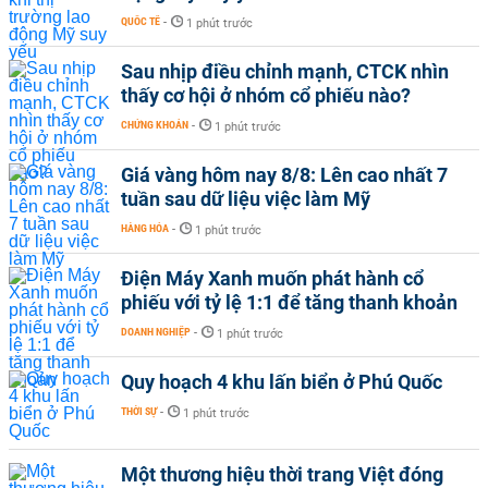
QUỐC TẾ
-
1 phút trước
Sau nhịp điều chỉnh mạnh, CTCK nhìn
thấy cơ hội ở nhóm cổ phiếu nào?
CHỨNG KHOÁN
-
1 phút trước
Giá vàng hôm nay 8/8: Lên cao nhất 7
tuần sau dữ liệu việc làm Mỹ
HÀNG HÓA
-
1 phút trước
Điện Máy Xanh muốn phát hành cổ
phiếu với tỷ lệ 1:1 để tăng thanh khoản
DOANH NGHIỆP
-
1 phút trước
Quy hoạch 4 khu lấn biển ở Phú Quốc
THỜI SỰ
-
1 phút trước
Một thương hiệu thời trang Việt đóng