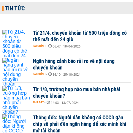
TIN TỨC
Từ 21/4, chuyển khoản từ 500 triệu đồng có
thể mất đến 24 giờ
TÀI CHÍNH
-
06:47 | 18/04/2026
Ngân hàng cảnh báo rủi ro về nội dung
chuyển khoản
TÀI CHÍNH
-
16:10 | 25/10/2024
Từ 1/8, trường hợp nào mua bán nhà phải
chuyển khoản?
NHÀ ĐẤT
-
14:03 | 13/07/2024
Thống đốc: Người dân không có CCCD gắn
chip sẽ phải đến ngân hàng để xác minh khi
mở tài khoản