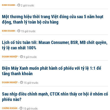
KINH DOANH
-
2 giờ trước
Một thương hiệu thời trang Việt đóng cửa sau 5 năm hoạt
động, thanh lý toàn bộ cửa hàng
KINH DOANH
-
15 giờ trước
Lịch cổ tức tuần tới: Masan Consumer, BSR, MB chốt quyền,
tỷ lệ cao nhất 100%
DOANH NGHIỆP
-
9 giờ trước
Điện Máy Xanh muốn phát hành cổ phiếu với tỷ lệ 1:1 để
tăng thanh khoản
DOANH NGHIỆP
-
15 giờ trước
Sau nhịp điều chỉnh mạnh, CTCK nhìn thấy cơ hội ở nhóm cổ
phiếu nào?
CHỨNG KHOÁN
-
15 giờ trước