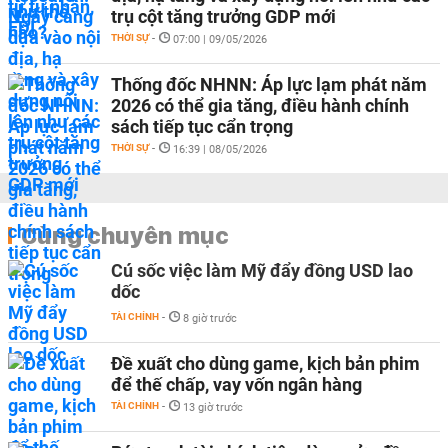
trụ cột tăng trưởng GDP mới
THỜI SỰ
-
07:00 | 09/05/2026
Thống đốc NHNN: Áp lực lạm phát năm
2026 có thể gia tăng, điều hành chính
sách tiếp tục cẩn trọng
THỜI SỰ
-
16:39 | 08/05/2026
Cùng chuyên mục
Cú sốc việc làm Mỹ đẩy đồng USD lao
dốc
TÀI CHÍNH
-
8 giờ trước
Đề xuất cho dùng game, kịch bản phim
để thế chấp, vay vốn ngân hàng
TÀI CHÍNH
-
13 giờ trước