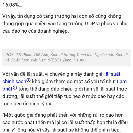
16,08%...
Vì vậy, tín dụng có tăng trưởng hai con số cũng không
đóng góp quá nhiều vào tăng trưởng GDP vì phục vụ nhu
cầu đảo nợ của doanh nghiệp.
PGS. TS Phạm Thế Anh, Kinh tế trưởng Trung tâm Nghiên cứu Kinh tế
và Chiến lược Việt Nam (VESS). (Ảnh:
Hạ An
).
Với vấn đề lãi suất, vị chuyên gia này đánh giá,
lãi suất
chính sách
khó giảm thêm do một số yếu tố như:
Lạm
phát
tổng thể đang đảo chiều, giới hạn về lãi suất thực
dương, lãi suất thế giới tiếp tục neo ở mức cao hay các
mục tiêu ổn định tỷ giá
"Một quốc gia đang phát triển với những rủi ro cao hơn
các nước phát triển mà lại có lãi suất thấp hơn thì là điều
phi lý", ông nói. Vì vậy, lãi suất sẽ không thể giảm tiếp,