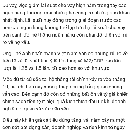
Dù vậy, việc giảm lãi suất cho vay hiện nằm trong tay các
ngân hàng thương mại nhưng họ cũng có những khó khăn
nhất định. Lãi suất huy động trong giai đoạn trước cao
nên các ngân hàng không thể lập tức hạ lãi suất cho vay
b
ên cạnh đó, hệ thống ngân hàng còn phải đối diện với rủi
ro về nợ xấu.
Ông Thế Anh nhấn mạnh Việt Nam vẫn có những rủi ro về
tiền tệ và lãi suất khi tỷ lệ tín dụng và M2/GDP cao lần
lượt là 1,25 và 1,5 lần, rất cao hơn so với khu vực.
Mặc dù từ cú sốc tại hệ thống tài chính xảy ra vào tháng
10, hai chỉ tiêu này xuống thấp nhưng tổng quan chung
vẫn cao. Bên cạnh đó còn có những bất ổn về tỷ giá khiến
chính sách tiền tệ ít hiệu quả kích thích đầu tư khi doanh
nghiệp bi quan và sức cầu yếu.
Điều này khiến giá cả tiêu dùng tăng, vài năm xảy ra một
cơn sốt bất động sản, doanh nghiệp và nền kinh tế ngày