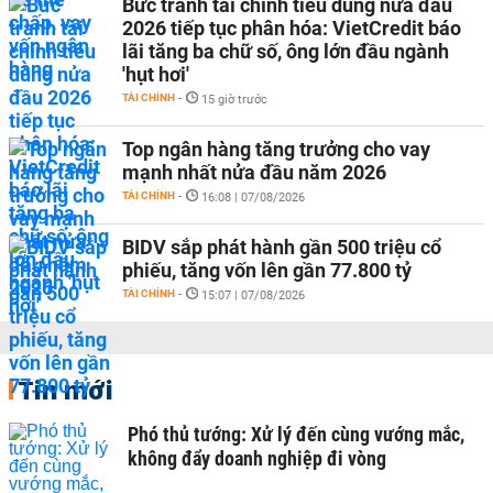
Bức tranh tài chính tiêu dùng nửa đầu
2026 tiếp tục phân hóa: VietCredit báo
lãi tăng ba chữ số, ông lớn đầu ngành
'hụt hơi'
TÀI CHÍNH
-
15 giờ trước
Top ngân hàng tăng trưởng cho vay
mạnh nhất nửa đầu năm 2026
TÀI CHÍNH
-
16:08 | 07/08/2026
BIDV sắp phát hành gần 500 triệu cổ
phiếu, tăng vốn lên gần 77.800 tỷ
TÀI CHÍNH
-
15:07 | 07/08/2026
Tin mới
Phó thủ tướng: Xử lý đến cùng vướng mắc,
không đẩy doanh nghiệp đi vòng