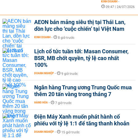
KINH DOANH
-
09:47 | 24/07/2026
AEON bán mảng siêu thị tại Thái Lan,
dồn lực cho ‘cuộc chiến’ tại Việt Nam
KINH DOANH
-
8 giờ trước
Lịch cổ tức tuần tới: Masan Consumer,
BSR, MB chốt quyền, tỷ lệ cao nhất
100%
DOANH NGHIỆP
-
9 giờ trước
Ngân hàng Trung ương Trung Quốc mua
thêm 20 tấn vàng trong tháng 7
HÀNG HÓA
-
7 giờ trước
Điện Máy Xanh muốn phát hành cổ
phiếu với tỷ lệ 1:1 để tăng thanh khoản
DOANH NGHIỆP
-
15 giờ trước