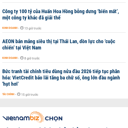
Công ty 100 tỷ của Huấn Hoa Hồng bỗng dưng ‘biến mất’,
một công ty khác đã giải thể
KINH DOANH
-
13 giờ trước
AEON bán mảng siêu thị tại Thái Lan, dồn lực cho ‘cuộc
chiến’ tại Việt Nam
KINH DOANH
-
8 giờ trước
Bức tranh tài chính tiêu dùng nửa đầu 2026 tiếp tục phân
hóa: VietCredit báo lãi tăng ba chữ số, ông lớn đầu ngành
'hụt hơi'
TÀI CHÍNH
-
15 giờ trước