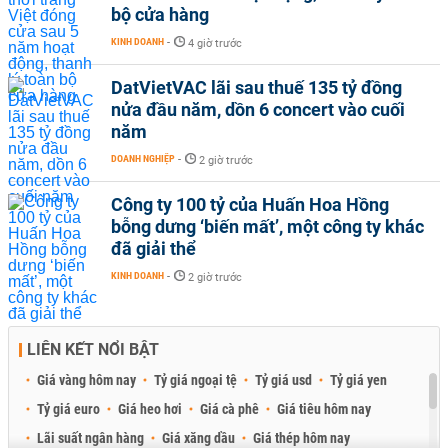
bộ cửa hàng
KINH DOANH
-
4 giờ trước
DatVietVAC lãi sau thuế 135 tỷ đồng
nửa đầu năm, dồn 6 concert vào cuối
năm
DOANH NGHIỆP
-
2 giờ trước
Công ty 100 tỷ của Huấn Hoa Hồng
bỗng dưng ‘biến mất’, một công ty khác
đã giải thể
KINH DOANH
-
2 giờ trước
LIÊN KẾT NỔI BẬT
Giá vàng hôm nay
Tỷ giá ngoại tệ
Tỷ giá usd
Tỷ giá yen
Tỷ giá euro
Giá heo hơi
Giá cà phê
Giá tiêu hôm nay
Lãi suất ngân hàng
Giá xăng dầu
Giá thép hôm nay