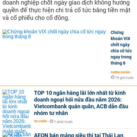
doanh nghiệp chốt ngày giao dịch không hưởng
quyền để thực hiện chi trả cổ tức bằng tiền mặt
và cổ phiếu cho cổ đông.
Chứng
khoán VIX
chốt ngày
chia cổ tức
ngay trong
tháng 8
CHỨNG KHOÁN
-
19 giờ trước
TOP 10 ngân hàng lãi lớn nhất từ kinh
doanh ngoại hối nửa đầu năm 2026:
Vietcombank quán quân, ACB dẫn đầu
nhóm tư nhân
TÀI CHÍNH
-
1 phút trước
AEON bán mảng siêu thị tại Thái Lan,