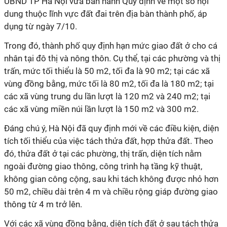
UBND TP Hà Nội vừa ban hành Quy định về một số nội
dung thuộc lĩnh vực đất đai trên địa bàn thành phố,
áp
dụng từ ngày 7/10.
Trong đó, thành phố quy định hạn mức giao đất ở cho cá
nhân tại đô thị và nông thôn. Cụ thể, tại các phường và thị
trấn, mức tối thiểu là 50 m2, tối đa là 90 m2; tại các xã
vùng đồng bằng, mức tối là 80 m2, tối đa là 180 m2; tại
các xã vùng trung du lần lượt là 120 m2 và 240 m2; tại
các xã vùng miền núi lần lượt là 150 m2 và 300 m2.
Đáng chú ý, Hà Nội đã quy định mới về các điều kiện, diện
tích tối thiểu của việc tách thửa đất, hợp thửa đất. Theo
đó,
thửa đất ở tại các phường, thị trấn, diện tích nằm
ngoài đường giao thông, công trình hạ tầng kỹ thuật,
không gian công cộng, sau khi tách không được nhỏ hơn
50 m2, chiều dài trên 4 m và chiều rộng giáp đường giao
thông từ 4 m trở lên.
Với các xã vùng đồng bằng, diện tích đất ở sau tách thửa