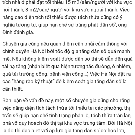
tích nhà ở phải đạt tối thiểu 15 m2/sàn/người với khu vực
nội thành, 8 m2/sàn/người với khu vực ngoại thành. Việc
nâng cao diện tích tối thiểu được tách thửa cũng có ý
nghĩa tương tự, giúp hạn chế sự bùng phát dân số", ông
Đỉnh đánh giá.
Chuyên gia cũng nêu quan điểm cần phải cảm thông với
chính quyền Hà Nội bởi tốc độ gia tăng dân số quá mạnh
mẽ. Nếu không kiểm soát được dân số thì sẽ dẫn đến quá
tải hạ tầng (nhận biết qua hiện tượng tắc đường, ô nhiễm,
quá tải trường công, bệnh viện công…) Việc Hà Nội đặt ra
các “hàng rào kỹ thuật” để kiểm soát gia tăng dân số là
cần thiết.
Bàn luận về vấn đề này, một số chuyên gia cũng cho rằng
việc nâng diện tích tách thửa tối thiểu tại các phường, thị
trấn sẽ giúp hạn chế tình trạng phân lô, tách thửa tràn lan,
phá vỡ quy hoạch đô thị tại khu vực trung tâm. Bởi Hà Nội
là đô thị đặc biệt với áp lực gia tăng dân số cơ học lớn,