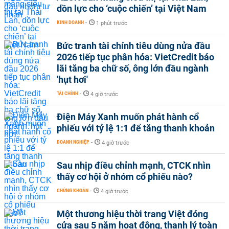
dồn lực cho ‘cuộc chiến’ tại Việt Nam
KINH DOANH
-
1 phút trước
Bức tranh tài chính tiêu dùng nửa đầu
2026 tiếp tục phân hóa: VietCredit báo
lãi tăng ba chữ số, ông lớn đầu ngành
'hụt hơi'
TÀI CHÍNH
-
4 giờ trước
Điện Máy Xanh muốn phát hành cổ
phiếu với tỷ lệ 1:1 để tăng thanh khoản
DOANH NGHIỆP
-
4 giờ trước
Sau nhịp điều chỉnh mạnh, CTCK nhìn
thấy cơ hội ở nhóm cổ phiếu nào?
CHỨNG KHOÁN
-
4 giờ trước
Một thương hiệu thời trang Việt đóng
cửa sau 5 năm hoạt động, thanh lý toàn