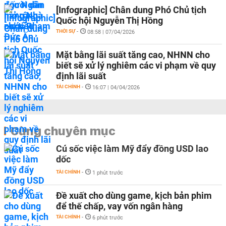
[Infographic] Chân dung Phó Chủ tịch
Quốc hội Nguyễn Thị Hồng
THỜI SỰ
-
08:58 | 07/04/2026
Mặt bằng lãi suất tăng cao, NHNN cho
biết sẽ xử lý nghiêm các vi phạm về quy
định lãi suất
TÀI CHÍNH
-
16:07 | 04/04/2026
Cùng chuyên mục
Cú sốc việc làm Mỹ đẩy đồng USD lao
dốc
TÀI CHÍNH
-
1 phút trước
Đề xuất cho dùng game, kịch bản phim
để thế chấp, vay vốn ngân hàng
TÀI CHÍNH
-
6 phút trước