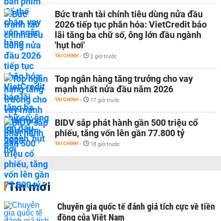
Bức tranh tài chính tiêu dùng nửa đầu
2026 tiếp tục phân hóa: VietCredit báo
lãi tăng ba chữ số, ông lớn đầu ngành
'hụt hơi'
TÀI CHÍNH
-
2 giờ trước
Top ngân hàng tăng trưởng cho vay
mạnh nhất nửa đầu năm 2026
TÀI CHÍNH
-
17 giờ trước
BIDV sắp phát hành gần 500 triệu cổ
phiếu, tăng vốn lên gần 77.800 tỷ
TÀI CHÍNH
-
18 giờ trước
Tin mới
Chuyên gia quốc tế đánh giá tích cực về tiền
đồng của Việt Nam