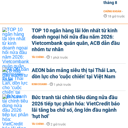
tháng 8
CHỨNG KHOÁN
-
18 giờ trước
TOP 10 ngân hàng lãi lớn nhất từ kinh
doanh ngoại hối nửa đầu năm 2026:
Vietcombank quán quân, ACB dẫn đầu
nhóm tư nhân
TÀI CHÍNH
-
1 phút trước
AEON bán mảng siêu thị tại Thái Lan,
dồn lực cho ‘cuộc chiến’ tại Việt Nam
KINH DOANH
-
1 phút trước
Bức tranh tài chính tiêu dùng nửa đầu
2026 tiếp tục phân hóa: VietCredit báo
lãi tăng ba chữ số, ông lớn đầu ngành
'hụt hơi'
TÀI CHÍNH
-
2 giờ trước