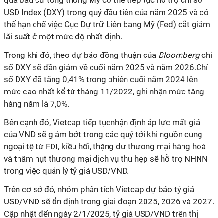
quả bầu cử tổng thống Mỹ có thể tiếp tục hỗ trợ chỉ số
USD Index (DXY) trong quý đầu tiên của năm 2025 và có
thể hạn chế việc Cục Dự trữ Liên bang Mỹ (Fed) cắt giảm
lãi suất ở một mức độ nhất định.
Trong khi đó, theo dự báo đồng thuận của
Bloomberg
chỉ
số DXY sẽ dần giảm về cuối năm 2025 và năm 2026.
Chỉ
số DXY đã tăng 0,41% trong phiên cuối năm 2024 lên
mức cao nhất kể từ tháng 11/2022, ghi nhận mức tăng
hàng năm là 7,0%.
Bên cạnh đó, Vietcap tiếp tụcnhận định áp lực mất giá
của VND sẽ giảm bớt trong các quý tới khi
nguồn cung
ngoại tệ từ FDI, kiều hối, thặng dư thương mại hàng hoá
và thâm hụt thương mại dịch vụ thu hẹp sẽ hỗ trợ NHNN
trong việc quản lý tỷ giá USD/VND.
Trên cơ sở đó, nhóm phân tích Vietcap dự báo tỷ giá
USD/VND sẽ ổn định trong giai đoạn 2025, 2026 và 2027.
Cập nhật đến ngày 2/1/2025, tỷ giá USD/VND trên thị