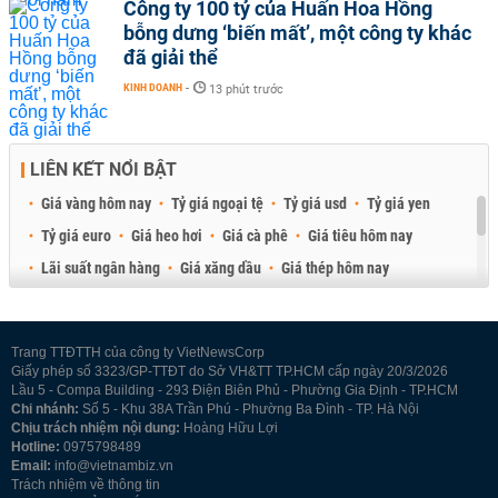
Công ty 100 tỷ của Huấn Hoa Hồng
bỗng dưng ‘biến mất’, một công ty khác
đã giải thể
KINH DOANH
-
13 phút trước
LIÊN KẾT NỔI BẬT
Giá vàng hôm nay
Tỷ giá ngoại tệ
Tỷ giá usd
Tỷ giá yen
Tỷ giá euro
Giá heo hơi
Giá cà phê
Giá tiêu hôm nay
Lãi suất ngân hàng
Giá xăng dầu
Giá thép hôm nay
Giá sầu riêng
Giá thịt heo
Giá gạo
Giá cao su
Best Retail Brokers
Diễn đàn đầu tư Việt Nam 2026
Trang TTĐTTH của công ty VietNewsCorp
Giấy phép số 3323/GP-TTĐT do Sở VH&TT TP.HCM cấp ngày 20/3/2026
Lầu 5 - Compa Building - 293 Điện Biên Phủ - Phường Gia Định - TP.HCM
Chi nhánh:
Số 5 - Khu 38A Trần Phú - Phường Ba Đình - TP. Hà Nội
Chịu trách nhiệm nội dung:
Hoàng Hữu Lợi
Hotline:
0975798489
Email:
info@vietnambiz.vn
Trách nhiệm về thông tin