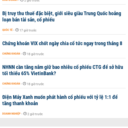
-
2 giờ trước
Bị truy thu thuế đặc biệt, giới siêu giàu Trung Quốc hoảng
loạn bán tài sản, cổ phiếu
QUỐC TẾ
-
17 giờ trước
Chứng khoán VIX chốt ngày chia cổ tức ngay trong tháng 8
CHỨNG KHOÁN
-
18 giờ trước
NHNN cần tăng nắm giữ bao nhiêu cổ phiếu CTG để sở hữu
tối thiểu 65% VietinBank?
CHỨNG KHOÁN
-
18 giờ trước
Điện Máy Xanh muốn phát hành cổ phiếu với tỷ lệ 1:1 để
tăng thanh khoản
DOANH NGHIỆP
-
2 giờ trước