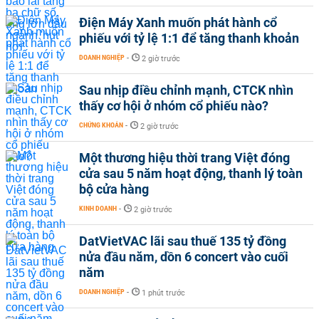
Điện Máy Xanh muốn phát hành cổ
phiếu với tỷ lệ 1:1 để tăng thanh khoản
DOANH NGHIỆP
-
2 giờ trước
Sau nhịp điều chỉnh mạnh, CTCK nhìn
thấy cơ hội ở nhóm cổ phiếu nào?
CHỨNG KHOÁN
-
2 giờ trước
Một thương hiệu thời trang Việt đóng
cửa sau 5 năm hoạt động, thanh lý toàn
bộ cửa hàng
KINH DOANH
-
2 giờ trước
DatVietVAC lãi sau thuế 135 tỷ đồng
nửa đầu năm, dồn 6 concert vào cuối
năm
DOANH NGHIỆP
-
1 phút trước