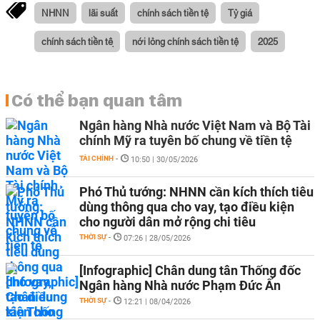
NHNN
lãi suất
chính sách tiền tệ
Tỷ giá
chính sách tiền tệ
nới lỏng chính sách tiền tệ
2025
Có thể bạn quan tâm
Ngân hàng Nhà nước Việt Nam và Bộ Tài
chính Mỹ ra tuyên bố chung về tiền tệ
TÀI CHÍNH
-
10:50 | 30/05/2026
Phó Thủ tướng: NHNN cần kích thích tiêu
dùng thông qua cho vay, tạo điều kiện
cho người dân mở rộng chi tiêu
THỜI SỰ
-
07:26 | 28/05/2026
[Infographic] Chân dung tân Thống đốc
Ngân hàng Nhà nước Phạm Đức Ấn
THỜI SỰ
-
12:21 | 08/04/2026