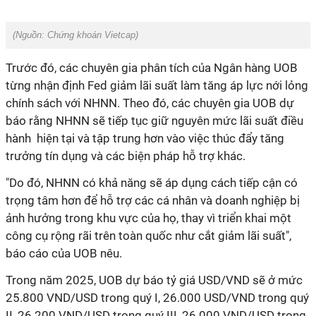
(Nguồn:
Chứng khoán Vietcap)
Trước đó, các chuyên gia phân tích của Ngân hàng UOB
từng nhận định Fed giảm lãi suất làm tăng áp lực nới lỏng
chính sách với NHNN. Theo đó, các chuyên gia UOB dự
báo rằng NHNN sẽ tiếp tục giữ nguyên mức lãi suất điều
hành hiện tại và tập trung hơn vào việc thúc đẩy tăng
trưởng tín dụng và các biện pháp hỗ trợ khác.
"Do đó, NHNN có khả năng sẽ áp dụng cách tiếp cận có
trọng tâm hơn để hỗ trợ các cá nhân và doanh nghiệp bị
ảnh hưởng trong khu vực của họ, thay vì triển khai một
công cụ rộng rãi trên toàn quốc như cắt giảm lãi suất",
báo cáo của UOB nêu.
Trong năm 2025, UOB dự báo tỷ giá USD/VND sẽ ở mức
25.800 VND/USD trong quý I, 26.000 USD/VND trong quý
II, 26.200 VND/USD trong quý III, 26.000 VND/USD trong