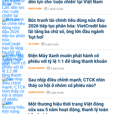
dồn lực cho ‘cuộc chiến’ tại Việt Nam
KINH DOANH
-
1 phút trước
Bức tranh tài chính tiêu dùng nửa đầu
2026 tiếp tục phân hóa: VietCredit báo
lãi tăng ba chữ số, ông lớn đầu ngành
'hụt hơi'
TÀI CHÍNH
-
4 giờ trước
Điện Máy Xanh muốn phát hành cổ
phiếu với tỷ lệ 1:1 để tăng thanh khoản
DOANH NGHIỆP
-
4 giờ trước
Sau nhịp điều chỉnh mạnh, CTCK nhìn
thấy cơ hội ở nhóm cổ phiếu nào?
CHỨNG KHOÁN
-
4 giờ trước
Một thương hiệu thời trang Việt đóng
cửa sau 5 năm hoạt động, thanh lý toàn