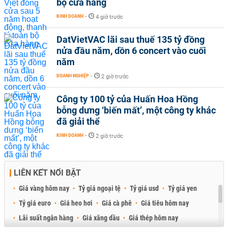
bộ cửa hàng
KINH DOANH
-
4 giờ trước
DatVietVAC lãi sau thuế 135 tỷ đồng
nửa đầu năm, dồn 6 concert vào cuối
năm
DOANH NGHIỆP
-
2 giờ trước
Công ty 100 tỷ của Huấn Hoa Hồng
bỗng dưng ‘biến mất’, một công ty khác
đã giải thể
KINH DOANH
-
2 giờ trước
LIÊN KẾT NỔI BẬT
Giá vàng hôm nay
Tỷ giá ngoại tệ
Tỷ giá usd
Tỷ giá yen
Tỷ giá euro
Giá heo hơi
Giá cà phê
Giá tiêu hôm nay
Lãi suất ngân hàng
Giá xăng dầu
Giá thép hôm nay