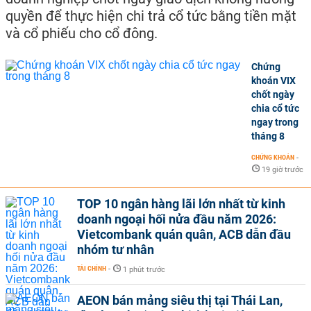
quyền để thực hiện chi trả cổ tức bằng tiền mặt
và cổ phiếu cho cổ đông.
Chứng
khoán VIX
chốt ngày
chia cổ tức
ngay trong
tháng 8
CHỨNG KHOÁN
-
19 giờ trước
TOP 10 ngân hàng lãi lớn nhất từ kinh
doanh ngoại hối nửa đầu năm 2026:
Vietcombank quán quân, ACB dẫn đầu
nhóm tư nhân
TÀI CHÍNH
-
1 phút trước
AEON bán mảng siêu thị tại Thái Lan,