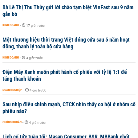
Bà Lê Thị Thu Thủy gửi lời chào tạm biệt VinFast sau 9 năm
gắn bó
KINH DOANH
-
17 giờ trước
Một thương hiệu thời trang Việt đóng cửa sau 5 năm hoạt
động, thanh lý toàn bộ cửa hàng
KINH DOANH
-
4 giờ trước
Điện Máy Xanh muốn phát hành cổ phiếu với tỷ lệ 1:1 để
tăng thanh khoản
DOANH NGHIỆP
-
4 giờ trước
Sau nhịp điều chỉnh mạnh, CTCK nhìn thấy cơ hội ở nhóm cổ
phiếu nào?
CHỨNG KHOÁN
-
4 giờ trước
Lịch cổ tức tuần tới: Masan Consumer, BSR, MBBank chốt