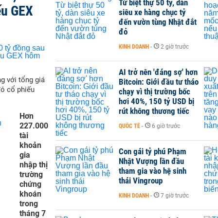
Từ biệt thự 50 tỷ, dàn
ếu GEX
siêu xe hàng chục tỷ
đến vườn tùng Nhật đắt
đỏ
KINH DOANH
-
2 giờ trước
AI trở nên 'đáng sợ' hơn
g với tổng giá
Bitcoin: Giới đầu tư tháo
đó cổ phiếu
chạy vì thị trường bốc
hơi 40%, 150 tỷ USD bị
rút không thương tiếc
Hơn
227.000
QUỐC TẾ
-
6 giờ trước
tài
khoản
Con gái tỷ phú Phạm
gia
Nhật Vượng lần đầu
nhập thị
tham gia vào hệ sinh
trường
thái Vingroup
chứng
khoán
KINH DOANH
-
7 giờ trước
trong
tháng 7