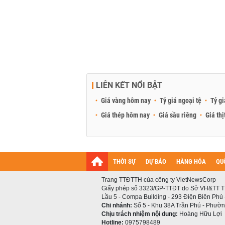
LIÊN KẾT NỔI BẬT
Giá vàng hôm nay
Tỷ giá ngoại tệ
Tỷ gi
Giá thép hôm nay
Giá sầu riêng
Giá thị
THỜI SỰ
DỰ BÁO
HÀNG HÓA
QU
Trang TTĐTTH của công ty VietNewsCorp
Giấy phép số 3323/GP-TTĐT do Sở VH&TT T
Lầu 5 - Compa Building - 293 Điện Biên Phủ
Chi nhánh:
Số 5 - Khu 38A Trần Phú - Phường
Chịu trách nhiệm nội dung:
Hoàng Hữu Lợi
Hotline:
0975798489