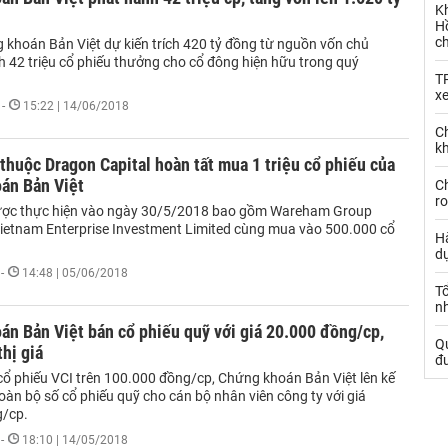
K
Hồ
c
khoán Bản Việt dự kiến trích 420 tỷ đồng từ nguồn vốn chủ
h 42 triệu cổ phiếu thưởng cho cổ đông hiện hữu trong quý
T
x
-
15:22 | 14/06/2018
Ch
kh
huộc Dragon Capital hoàn tất mua 1 triệu cổ phiếu của
án Bản Việt
Ch
ro
ược thực hiện vào ngày 30/5/2018 bao gồm Wareham Group
Vietnam Enterprise Investment Limited cùng mua vào 500.000 cổ
Hà
d
-
14:48 | 05/06/2018
Tổ
nh
n Bản Việt bán cổ phiếu quỹ với giá 20.000 đồng/cp,
Qu
hị giá
đ
 cổ phiếu VCI trên 100.000 đồng/cp, Chứng khoán Bản Việt lên kế
àn bộ số cổ phiếu quỹ cho cán bộ nhân viên công ty với giá
g/cp.
-
18:10 | 14/05/2018