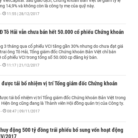
ỹ VietCapital. Sau giao dịch, Chứng khoán Bản Việt sẽ giảm tỷ lệ
ng 14,9% và không còn là công ty mẹ của quỹ này.
-
11:55 | 28/12/2017
Đ Tô Hải vẫn chưa bán hết 50.000 cổ phiếu Chứng khoán
g 3 tháng qua cổ phiếu VCI tăng gần 30% nhưng do chưa đạt giá
 trai ông Tô Hải, Tổng giám đốc Chứng khoán Bản Việt chỉ bán
 cổ phiếu VCI trong tổng số 50.000 cp đăng ký bán.
-
11:17 | 21/12/2017
 được tái bổ nhiệm vị trí Tổng giám đốc Chứng khoán
được tái bổ nhiệm vị trí Tổng giám đốc Chứng khoán Bản Việt trong
 Hiện ông cũng đang là Thành viên Hội đồng quản trị của Công ty.
-
08:47 | 09/11/2017
huy động 500 tỷ đồng trái phiếu bổ sung vốn hoạt động
 IV/2017