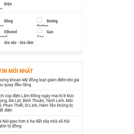
Điện
Đồng
Đường
Ethanol
Gạo
Gia súc - Gia cầm
Giấy
Gỗ
TIN MỚI NHẤT
Hạt điều
Hồ tiêu - Hạt tiêu
hứng khoán Mỹ đồng loạt giảm điểm khi giá
Khí đốt
ầu quay đầu tăng
ịch cúp điện Lâm Đồng ngày mai 8/8 Đức
Kim loại khác
Mắc ca
ọng, Đà Lạt, Bình Thuận, Tánh Linh, Mũi
, Phan Thiết, Di Linh, Hàm Tân không bị
Muối
Ngũ cốc
ất điện
Nhựa - Hạt nhựa
 Nội giao hơn 6 ha đất xây nhà xã hội
ghìn tỷ đồng