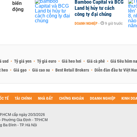
Bamboo Capital và BCG
biến
Land bị hủy tư cách
động
công ty đại chúng
DOANH NGHIỆP
-
9 giờ trước
á usd
Tỷ giá yen
Tỷ giá euro
Giá heo hơi
Giá cà phê
Giá tiêu hôm n
t heo
Giá gạo
Giá cao su
Best Retail Brokers
Diễn đàn đầu tư Việt N
ỐC TẾ
TÀI CHÍNH
NHÀ ĐẤT
CHỨNG KHOÁN
DOANH NGHIỆP
KINH DO
P.HCM cấp ngày 20/3/2026
 - Phường Gia Định - TP.HCM
 Ba Đình - TP. Hà Nội