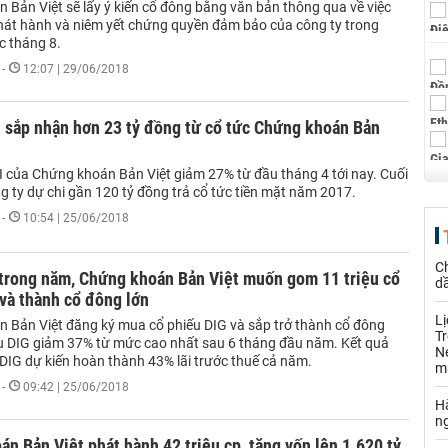
 Bản Việt sẽ lấy ý kiến cổ đông bằng văn bản thông qua về việc
hát hành và niêm yết chứng quyền đảm bảo của công ty trong
c tháng 8.
-
12:07 | 29/06/2018
 sắp nhận hơn 23 tỷ đồng từ cổ tức Chứng khoán Bản
I của Chứng khoán Bản Việt giảm 27% từ đầu tháng 4 tới nay. Cuối
g ty dự chi gần 120 tỷ đồng trả cổ tức tiền mặt năm 2017.
-
10:54 | 25/06/2018
C
trong năm, Chứng khoán Bản Việt muốn gom 11 triệu cổ
d
và thành cổ đông lớn
L
 Bản Việt đăng ký mua cổ phiếu DIG và sắp trở thành cổ đông
Tr
ếu DIG giảm 37% từ mức cao nhất sau 6 tháng đầu năm. Kết quả
Né
 DIG dự kiến hoàn thành 43% lãi trước thuế cả năm.
m
-
09:42 | 25/06/2018
Hà
n
n Bản Việt phát hành 42 triệu cp, tăng vốn lên 1.620 tỷ