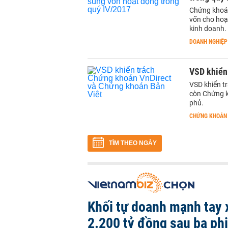
Chứng khoán
vốn cho hoạ
kinh doanh.
DOANH NGHIỆP
VSD khiển
VSD khiển tr
còn Chứng k
phủ.
CHỨNG KHOÁN
TÌM THEO NGÀY
Khối tự doanh mạnh tay 
2.200 tỷ đồng sau ba ph