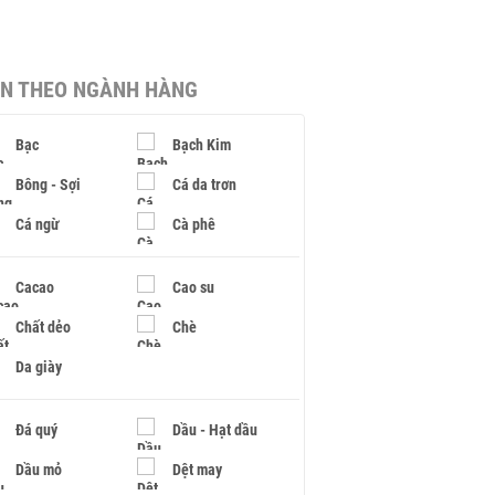
IN THEO NGÀNH HÀNG
Bạc
Bạch Kim
Bông - Sợi
Cá da trơn
Cá ngừ
Cà phê
Cacao
Cao su
Chất dẻo
Chè
Da giày
Đá quý
Dầu - Hạt dầu
Dầu mỏ
Dệt may