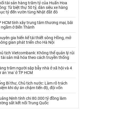
Palladium
Phân bón
hối tài sản hàng trăm tỷ của Huấn Hoa
ng: Từ biệt thự 50 tỷ, dàn siêu xe hàng
hục tỷ đến vườn tùng Nhật đắt đỏ
Rau - Củ -Quả
Sắt thép
P HCM tính xây trung tâm thương mại, bãi
Sữa
e ngầm ở Bến Thành
uyên gia hiến kế tái thiết sông Hồng, mở
Than
Thức ăn chăn nuôi
ông gian phát triển cho Hà Nội
Thủy hải sản khác
Tôm
ủ tịch Vietcombank: Không thể quản lý rủi
 tài sản mã hóa theo cách truyền thống
Vàng
ng trăm người sập bẫy nhà ở xã hội và 4
ự án 'ma' ở TP HCM
VLXD khác
Xăng dầu
ng Bí thư, Chủ tịch nước: Làm rõ trách
Xi măng - Clynker
iệm khi dự án chậm tiến độ, đội vốn
ảng Ninh tính chi 80.000 tỷ đồng làm
ường sắt kết nối Trung Quốc