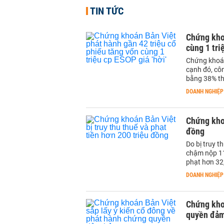
TIN TỨC
Chứng khoá
cùng 1 tri
Chứng khoán
cạnh đó, côn
bằng 38% thị
DOANH NGHIỆP
Chứng khoá
đồng
Do bị truy 
chậm nộp 11
phạt hơn 32,
DOANH NGHIỆP
Chứng khoá
quyền đảm