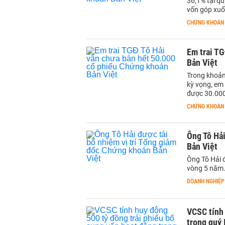
36,1% tại qu
vốn góp xuố
CHỨNG KHOÁN
Em trai TG
Bản Việt
Trong khoản
kỳ vọng, em
được 30.000
CHỨNG KHOÁN
Ông Tô Hải
Bản Việt
Ông Tô Hải 
vòng 5 năm.
DOANH NGHIỆP
VCSC tính 
trong quý