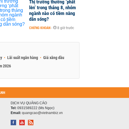
Thị trường thường ‘phất
lên’ trong tháng 8, nhóm
ngành nào có tiềm năng
dẫn sóng?
CHỨNG KHOÁN
-
8 giờ trước
ay
Lãi suất ngân hàng
Giá xăng dầu
am 2026
ANH
DỊCH VỤ QUẢNG CÁO
Tel:
0931589222 (Ms Ngọc)
Email:
quangcao@vietnambiz.vn