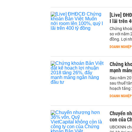
[Live] ĐH
I lãi trên 
Chứng khoán
so với năm 
đồng. Lợi n
DOANH NGHIỆP
Chứng kho
mạnh mảng
Sau năm 201
sau thuế tă
hoạch tăng 
DOANH NGHIỆP
Chuyển nh
con của C
UBCKNN chấ