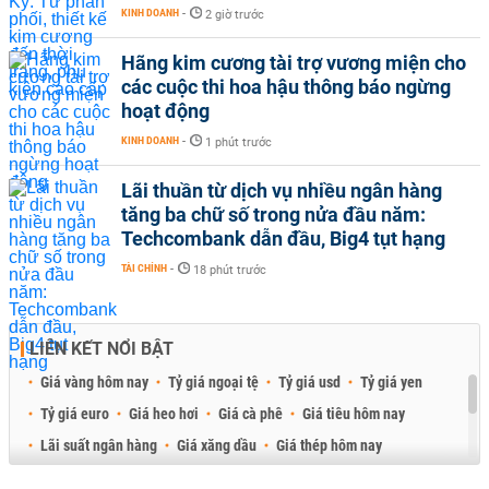
KINH DOANH
-
2 giờ trước
Hãng kim cương tài trợ vương miện cho
các cuộc thi hoa hậu thông báo ngừng
hoạt động
KINH DOANH
-
1 phút trước
Lãi thuần từ dịch vụ nhiều ngân hàng
tăng ba chữ số trong nửa đầu năm:
Techcombank dẫn đầu, Big4 tụt hạng
TÀI CHÍNH
-
18 phút trước
LIÊN KẾT NỔI BẬT
Giá vàng hôm nay
Tỷ giá ngoại tệ
Tỷ giá usd
Tỷ giá yen
Tỷ giá euro
Giá heo hơi
Giá cà phê
Giá tiêu hôm nay
Lãi suất ngân hàng
Giá xăng dầu
Giá thép hôm nay
Giá sầu riêng
Giá thịt heo
Giá gạo
Giá cao su