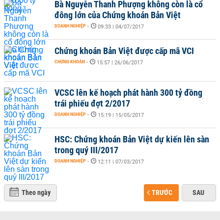
Bà Nguyễn Thanh Phượng không còn là cổ
đông lớn của Chứng khoán Bản Việt
DOANH NGHIỆP
-
09:33 | 04/07/2017
Chứng khoán Bản Việt được cấp mã VCI
CHỨNG KHOÁN
-
15:57 | 26/06/2017
VCSC lên kế hoạch phát hành 300 tỷ đồng
trái phiếu đợt 2/2017
DOANH NGHIỆP
-
15:19 | 15/05/2017
HSC: Chứng khoán Bản Việt dự kiến lên sàn
trong quý III/2017
DOANH NGHIỆP
-
12:11 | 07/03/2017
Theo ngày
TRƯỚC
SAU