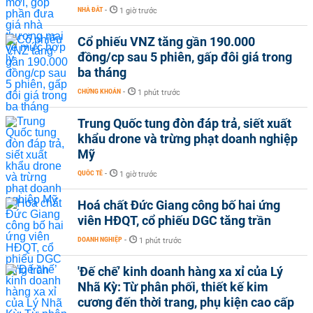
NHÀ ĐẤT
-
1 giờ trước
Cổ phiếu VNZ tăng gần 190.000
đồng/cp sau 5 phiên, gấp đôi giá trong
ba tháng
CHỨNG KHOÁN
-
1 phút trước
Trung Quốc tung đòn đáp trả, siết xuất
khẩu drone và trừng phạt doanh nghiệp
Mỹ
QUỐC TẾ
-
1 giờ trước
Hoá chất Đức Giang công bố hai ứng
viên HĐQT, cổ phiếu DGC tăng trần
DOANH NGHIỆP
-
1 phút trước
'Đế chế’ kinh doanh hàng xa xỉ của Lý
Nhã Kỳ: Từ phân phối, thiết kế kim
cương đến thời trang, phụ kiện cao cấp