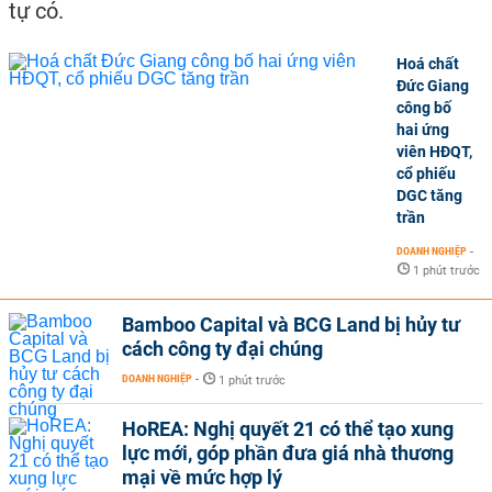
tự có.
Hoá chất
Đức Giang
công bố
hai ứng
viên HĐQT,
cổ phiếu
DGC tăng
trần
DOANH NGHIỆP
-
1 phút trước
Bamboo Capital và BCG Land bị hủy tư
cách công ty đại chúng
DOANH NGHIỆP
-
1 phút trước
HoREA: Nghị quyết 21 có thể tạo xung
lực mới, góp phần đưa giá nhà thương
mại về mức hợp lý