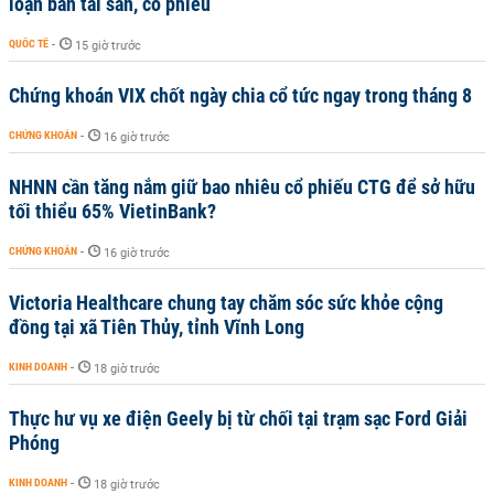
loạn bán tài sản, cổ phiếu
QUỐC TẾ
-
15 giờ trước
Chứng khoán VIX chốt ngày chia cổ tức ngay trong tháng 8
CHỨNG KHOÁN
-
16 giờ trước
NHNN cần tăng nắm giữ bao nhiêu cổ phiếu CTG để sở hữu
tối thiểu 65% VietinBank?
CHỨNG KHOÁN
-
16 giờ trước
Victoria Healthcare chung tay chăm sóc sức khỏe cộng
đồng tại xã Tiên Thủy, tỉnh Vĩnh Long
KINH DOANH
-
18 giờ trước
Thực hư vụ xe điện Geely bị từ chối tại trạm sạc Ford Giải
Phóng
KINH DOANH
-
18 giờ trước