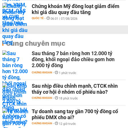
Chứng khoán Mỹ đồng loạt giảm điểm
khi giá dầu quay đầu tăng
QUỐC TẾ
-
06:01 | 07/08/2026
Cùng chuyên mục
Sau tháng 7 bán ròng hơn 12.000 tỷ
đồng, khối ngoại đảo chiều gom hơn
2.000 tỷ đồng
CHỨNG KHOÁN
-
1 phút trước
Sau nhịp điều chỉnh mạnh, CTCK nhìn
thấy cơ hội ở nhóm cổ phiếu nào?
CHỨNG KHOÁN
-
18 phút trước
Tự doanh sang tay gần 700 tỷ đồng cổ
phiếu DMX cho ai?
CHỨNG KHOÁN
-
12 giờ trước