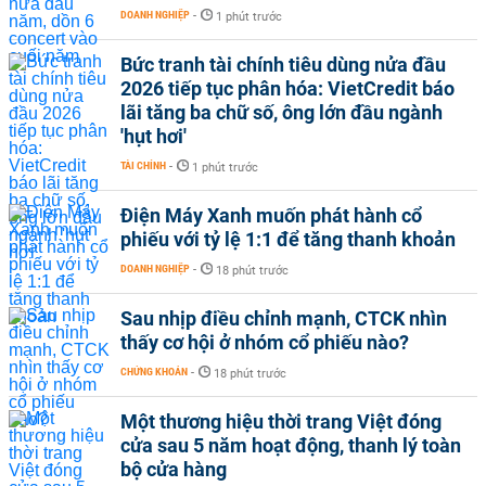
DOANH NGHIỆP
-
1 phút trước
Bức tranh tài chính tiêu dùng nửa đầu
2026 tiếp tục phân hóa: VietCredit báo
lãi tăng ba chữ số, ông lớn đầu ngành
'hụt hơi'
TÀI CHÍNH
-
1 phút trước
Điện Máy Xanh muốn phát hành cổ
phiếu với tỷ lệ 1:1 để tăng thanh khoản
DOANH NGHIỆP
-
18 phút trước
Sau nhịp điều chỉnh mạnh, CTCK nhìn
thấy cơ hội ở nhóm cổ phiếu nào?
CHỨNG KHOÁN
-
18 phút trước
Một thương hiệu thời trang Việt đóng
cửa sau 5 năm hoạt động, thanh lý toàn
bộ cửa hàng