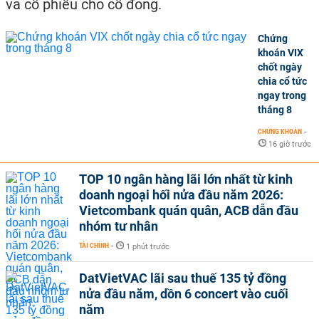
và cổ phiếu cho cổ đông.
Chứng
khoán VIX
chốt ngày
chia cổ tức
ngay trong
tháng 8
CHỨNG KHOÁN
-
16 giờ trước
TOP 10 ngân hàng lãi lớn nhất từ kinh
doanh ngoại hối nửa đầu năm 2026:
Vietcombank quán quân, ACB dẫn đầu
nhóm tư nhân
TÀI CHÍNH
-
1 phút trước
DatVietVAC lãi sau thuế 135 tỷ đồng
nửa đầu năm, dồn 6 concert vào cuối
năm