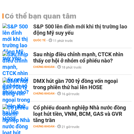
Có thể bạn quan tâm
S&P 500 lên đỉnh mới khi thị trường lao
động Mỹ suy yếu
QUỐC TẾ
-
11 phút trước
Sau nhịp điều chỉnh mạnh, CTCK nhìn
thấy cơ hội ở nhóm cổ phiếu nào?
CHỨNG KHOÁN
-
18 phút trước
DMX hút gần 700 tỷ đồng vốn ngoại
trong phiên thứ hai lên HOSE
CHỨNG KHOÁN
-
16 giờ trước
Cổ phiếu doanh nghiệp Nhà nước đồng
loạt hút tiền, VNM, BCM, GAS và GVR
tăng trần
CHỨNG KHOÁN
-
21 giờ trước