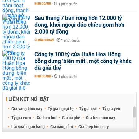
KINH DOANH
-
1 phút trước
Sau tháng 7 bán ròng hơn 12.000 tỷ
đồng, khối ngoại đảo chiều gom hơn
2.000 tỷ đồng
CHỨNG KHOÁN
-
1 phút trước
Công ty 100 tỷ của Huấn Hoa Hồng
bỗng dưng ‘biến mất’, một công ty khác
đã giải thể
KINH DOANH
-
1 phút trước
LIÊN KẾT NỔI BẬT
Giá vàng hôm nay
Tỷ giá ngoại tệ
Tỷ giá usd
Tỷ giá yen
Tỷ giá euro
Giá heo hơi
Giá cà phê
Giá tiêu hôm nay
Lãi suất ngân hàng
Giá xăng dầu
Giá thép hôm nay
Giá sầu riêng
Giá thịt heo
Giá gạo
Giá cao su