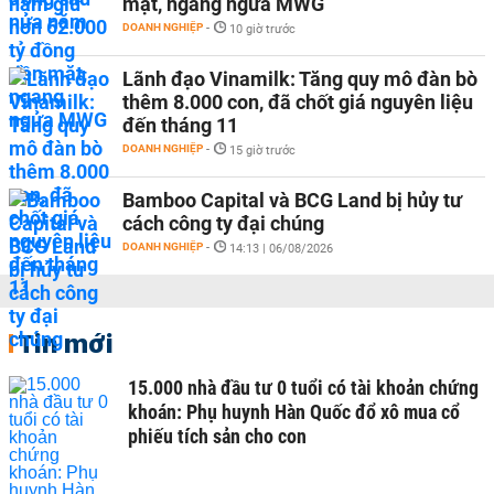
mặt, ngang ngửa MWG
DOANH NGHIỆP
-
10 giờ trước
Lãnh đạo Vinamilk: Tăng quy mô đàn bò
thêm 8.000 con, đã chốt giá nguyên liệu
đến tháng 11
DOANH NGHIỆP
-
15 giờ trước
Bamboo Capital và BCG Land bị hủy tư
cách công ty đại chúng
DOANH NGHIỆP
-
14:13 | 06/08/2026
Tin mới
15.000 nhà đầu tư 0 tuổi có tài khoản chứng
khoán: Phụ huynh Hàn Quốc đổ xô mua cổ
phiếu tích sản cho con