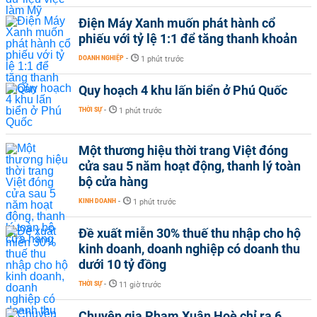
Điện Máy Xanh muốn phát hành cổ
phiếu với tỷ lệ 1:1 để tăng thanh khoản
DOANH NGHIỆP
-
1 phút trước
Quy hoạch 4 khu lấn biển ở Phú Quốc
THỜI SỰ
-
1 phút trước
Một thương hiệu thời trang Việt đóng
cửa sau 5 năm hoạt động, thanh lý toàn
bộ cửa hàng
KINH DOANH
-
1 phút trước
Đề xuất miễn 30% thuế thu nhập cho hộ
kinh doanh, doanh nghiệp có doanh thu
dưới 10 tỷ đồng
THỜI SỰ
-
11 giờ trước
Chuyên gia Phạm Xuân Hoè chỉ ra 6