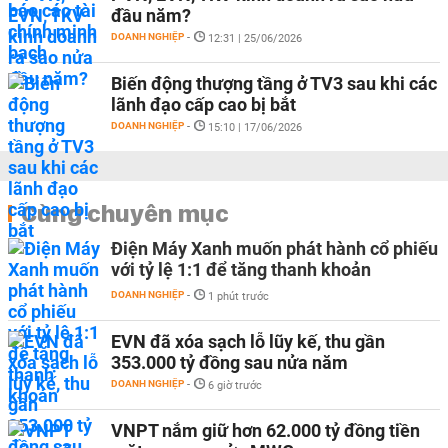
đầu năm?
DOANH NGHIỆP
-
12:31 | 25/06/2026
Biến động thượng tầng ở TV3 sau khi các
lãnh đạo cấp cao bị bắt
DOANH NGHIỆP
-
15:10 | 17/06/2026
Cùng chuyên mục
Điện Máy Xanh muốn phát hành cổ phiếu
với tỷ lệ 1:1 để tăng thanh khoản
DOANH NGHIỆP
-
1 phút trước
EVN đã xóa sạch lỗ lũy kế, thu gần
353.000 tỷ đồng sau nửa năm
DOANH NGHIỆP
-
6 giờ trước
VNPT nắm giữ hơn 62.000 tỷ đồng tiền