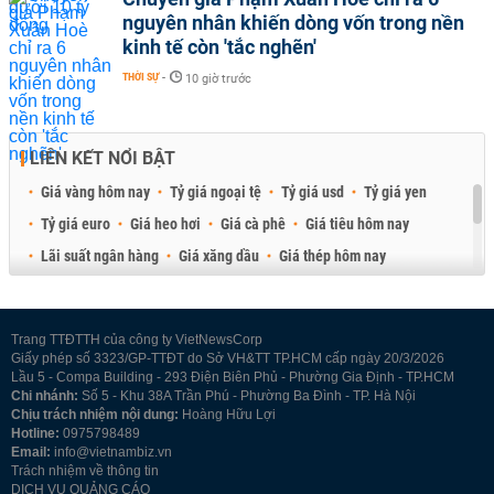
nguyên nhân khiến dòng vốn trong nền
kinh tế còn 'tắc nghẽn'
THỜI SỰ
-
10 giờ trước
LIÊN KẾT NỔI BẬT
Giá vàng hôm nay
Tỷ giá ngoại tệ
Tỷ giá usd
Tỷ giá yen
Tỷ giá euro
Giá heo hơi
Giá cà phê
Giá tiêu hôm nay
Lãi suất ngân hàng
Giá xăng dầu
Giá thép hôm nay
Giá sầu riêng
Giá thịt heo
Giá gạo
Giá cao su
Best Retail Brokers
Diễn đàn đầu tư Việt Nam 2026
Trang TTĐTTH của công ty VietNewsCorp
Giấy phép số 3323/GP-TTĐT do Sở VH&TT TP.HCM cấp ngày 20/3/2026
Lầu 5 - Compa Building - 293 Điện Biên Phủ - Phường Gia Định - TP.HCM
Chi nhánh:
Số 5 - Khu 38A Trần Phú - Phường Ba Đình - TP. Hà Nội
Chịu trách nhiệm nội dung:
Hoàng Hữu Lợi
Hotline:
0975798489
Email:
info@vietnambiz.vn
Trách nhiệm về thông tin
DỊCH VỤ QUẢNG CÁO