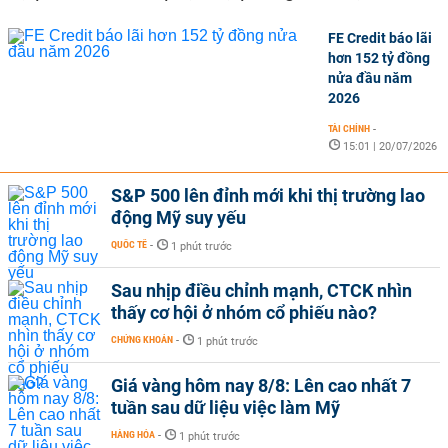
FE Credit báo lãi
hơn 152 tỷ đồng
nửa đầu năm
2026
TÀI CHÍNH
-
15:01 | 20/07/2026
S&P 500 lên đỉnh mới khi thị trường lao
động Mỹ suy yếu
QUỐC TẾ
-
1 phút trước
Sau nhịp điều chỉnh mạnh, CTCK nhìn
thấy cơ hội ở nhóm cổ phiếu nào?
CHỨNG KHOÁN
-
1 phút trước
Giá vàng hôm nay 8/8: Lên cao nhất 7
tuần sau dữ liệu việc làm Mỹ
HÀNG HÓA
-
1 phút trước