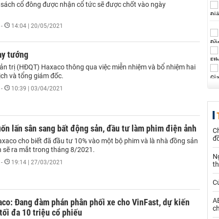
 sách cổ đông được nhận cổ tức sẽ được chốt vào ngày
-
14:04 | 20/05/2021
ay tướng
ản trị (HĐQT) Haxaco thông qua việc miễn nhiệm và bổ nhiệm hai
 tịch và tổng giám đốc.
-
10:39 | 03/04/2021
n lấn sân sang bất động sản, đầu tư làm phim điện ảnh
Ch
đ
xaco cho biết đã đầu tư 10% vào một bộ phim và là nhà đồng sản
n sẽ ra mắt trong tháng 8/2021.
N
-
19:14 | 27/03/2021
t
C
AE
co: Đang đàm phán phân phối xe cho VinFast, dự kiến
ch
tối đa 10 triệu cổ phiếu