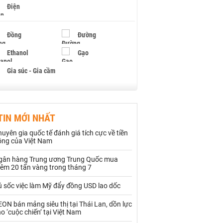
Điện
Đồng
Đường
Ethanol
Gạo
Gia súc - Gia cầm
Giấy
Gỗ
TIN MỚI NHẤT
Hạt điều
Hồ tiêu - Hạt tiêu
uyên gia quốc tế đánh giá tích cực về tiền
Khí đốt
ồng của Việt Nam
gân hàng Trung ương Trung Quốc mua
Kim loại khác
Mắc ca
hêm 20 tấn vàng trong tháng 7
Muối
Ngũ cốc
ú sốc việc làm Mỹ đẩy đồng USD lao dốc
Nhựa - Hạt nhựa
ON bán mảng siêu thị tại Thái Lan, dồn lực
o ‘cuộc chiến’ tại Việt Nam