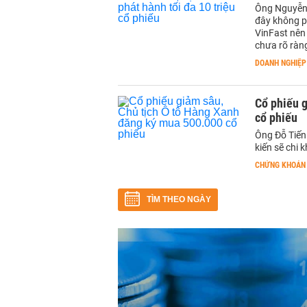
Ông Nguyễn 
đây không ph
VinFast nên 
chưa rõ ràng
DOANH NGHIỆP
Cổ phiếu 
cổ phiếu
Ông Đỗ Tiến
kiến sẽ chi 
CHỨNG KHOÁN
TÌM THEO NGÀY