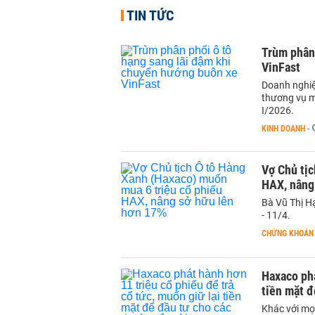
TIN TỨC
Trùm phân
VinFast
Doanh nghiệ
thương vụ m
I/2026.
KINH DOANH
-
Vợ Chủ tịc
HAX, nâng
Bà Vũ Thị H
- 11/4.
CHỨNG KHOÁN
Haxaco phá
tiền mặt đ
Khác với mọ