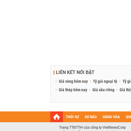
LIÊN KẾT NỔI BẬT
Giá vàng hôm nay
Tỷ giá ngoại tệ
Tỷ gi
Giá thép hôm nay
Giá sầu riêng
Giá thị
THỜI SỰ
DỰ BÁO
HÀNG HÓA
QU
Trang TTĐTTH của công ty VietNewsCorp