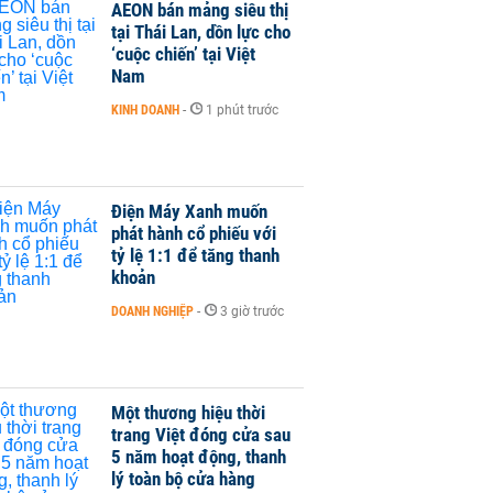
AEON bán mảng siêu thị
tại Thái Lan, dồn lực cho
‘cuộc chiến’ tại Việt
Nam
KINH DOANH
-
1 phút trước
Điện Máy Xanh muốn
phát hành cổ phiếu với
tỷ lệ 1:1 để tăng thanh
khoản
DOANH NGHIỆP
-
3 giờ trước
Một thương hiệu thời
trang Việt đóng cửa sau
5 năm hoạt động, thanh
lý toàn bộ cửa hàng