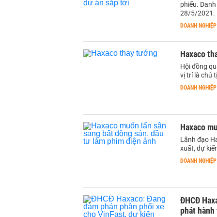
phiếu. Danh
28/5/2021.
DOANH NGHIỆP
Haxaco th
Hội đồng qu
vị trí là chủ
DOANH NGHIỆP
Haxaco muố
Lãnh đạo Ha
xuất, dự kiế
DOANH NGHIỆP
ĐHCĐ Haxa
phát hành 