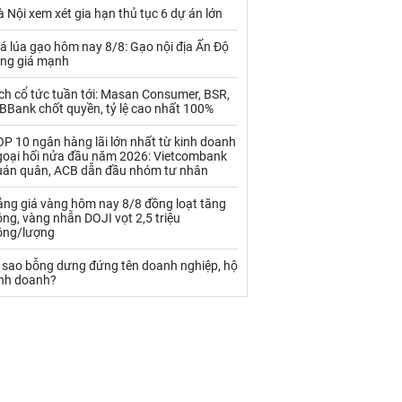
Palladium
Phân bón
 Nội xem xét gia hạn thủ tục 6 dự án lớn
Rau - Củ -Quả
Sắt thép
á lúa gạo hôm nay 8/8: Gạo nội địa Ấn Độ
ăng giá mạnh
Sữa
ch cổ tức tuần tới: Masan Consumer, BSR,
BBank chốt quyền, tỷ lệ cao nhất 100%
Than
Thức ăn chăn nuôi
P 10 ngân hàng lãi lớn nhất từ kinh doanh
goại hối nửa đầu năm 2026: Vietcombank
Thủy hải sản khác
Tôm
uán quân, ACB dẫn đầu nhóm tư nhân
Vàng
ảng giá vàng hôm nay 8/8 đồng loạt tăng
ng, vàng nhẫn DOJI vọt 2,5 triệu
ồng/lượng
VLXD khác
Xăng dầu
ì sao bỗng dưng đứng tên doanh nghiệp, hộ
Xi măng - Clynker
inh doanh?