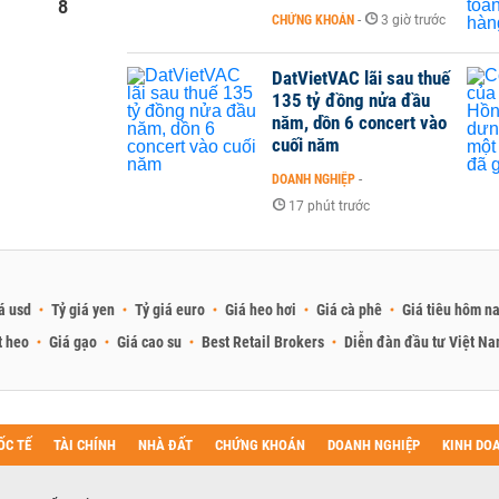
8
CHỨNG KHOÁN
-
3 giờ trước
DatVietVAC lãi sau thuế
135 tỷ đồng nửa đầu
năm, dồn 6 concert vào
cuối năm
DOANH NGHIỆP
-
17 phút trước
á usd
Tỷ giá yen
Tỷ giá euro
Giá heo hơi
Giá cà phê
Giá tiêu hôm n
t heo
Giá gạo
Giá cao su
Best Retail Brokers
Diễn đàn đầu tư Việt N
ỐC TẾ
TÀI CHÍNH
NHÀ ĐẤT
CHỨNG KHOÁN
DOANH NGHIỆP
KINH DO