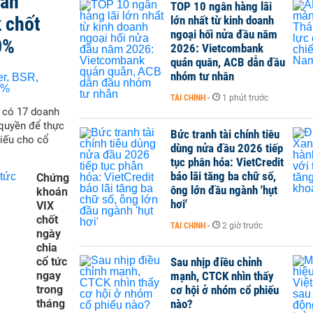
san
TOP 10 ngân hàng lãi
 chốt
lớn nhất từ kinh doanh
ngoại hối nửa đầu năm
0%
2026: Vietcombank
quán quân, ACB dẫn đầu
nhóm tư nhân
TÀI CHÍNH
-
1 phút trước
ẽ có 17 doanh
quyền để thực
Bức tranh tài chính tiêu
hiếu cho cổ
dùng nửa đầu 2026 tiếp
tục phân hóa: VietCredit
báo lãi tăng ba chữ số,
Chứng
ông lớn đầu ngành 'hụt
khoán
hơi'
VIX
chốt
TÀI CHÍNH
-
2 giờ trước
ngày
chia
cổ tức
Sau nhịp điều chỉnh
ngay
mạnh, CTCK nhìn thấy
trong
cơ hội ở nhóm cổ phiếu
tháng
nào?