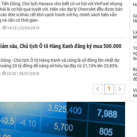
Tiến Dũng, Chủ tịch Haxaco cho biết có cơ hội với VinFast nhưng
Hà
ải là cơ hội quá tuyệt vời. Hiện các đại lý Chevrolet đều được bán
các đơn vị khác rất khó cạnh tranh với họ, chính sách hiện vẫn
Gi
 và cần có thời gian.
t
-
14:25 | 23/03/2019
Lị
M
giảm sâu, Chủ tịch Ô tô Hàng Xanh đăng ký mua 500.000
TO
n
q
 Dũng - Chủ tịch Ô tô Hàng Xanh và cũng là cổ đông lớn nhất dự
khoảng 20 tỷ đồng để nâng sở hữu tại đây từ 21,19% lên 23,85%.
B
-
22:42 | 29/01/2018
nó
đ
1
V
k