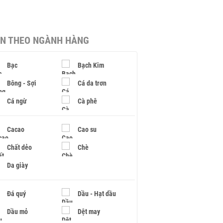
IN THEO NGÀNH HÀNG
Bạc
Bạch Kim
Bông - Sợi
Cá da trơn
Cá ngừ
Cà phê
Cacao
Cao su
Chất dẻo
Chè
Da giày
Đá quý
Dầu - Hạt dầu
Dầu mỏ
Dệt may