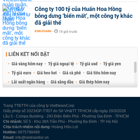
Công ty 100 tỷ của Huấn Hoa Hồng
bỗng dưng ‘biến mất’, một công ty khác
đã giải thể
KINH DOANH
-
14 giờ trước
LIÊN KẾT NỔI BẬT
Giá vàng hôm nay
Tỷ giá ngoại tệ
Tỷ giá usd
Tỷ giá yen
Tỷ giá euro
Giá heo hơi
Giá cà phê
Giá tiêu hôm nay
Lãi suất ngân hàng
Giá xăng dầu
Giá thép hôm nay
Giá sầu riêng
Giá thịt heo
Giá gạo
Giá cao su
Best Retail Brokers
Diễn đàn đầu tư Việt Nam 2026
Trang TTĐTTH của công ty VietNewsCorp
Giấy phép số 3323/GP-TTĐT do Sở VH&TT TP.HCM cấp ngày 20/3/2026
Lầu 5 - Compa Building - 293 Điện Biên Phủ - Phường Gia Định - TP.HCM
Chi nhánh:
Số 5 - Khu 38A Trần Phú - Phường Ba Đình - TP. Hà Nội
Chịu trách nhiệm nội dung:
Hoàng Hữu Lợi
Hotline:
0975798489
Email:
info@vietnambiz.vn