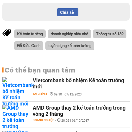
Chia sẻ
Kế toán trưởng
doanh nghiệp siêu nhỏ
Thông tư số 132
Đỗ Kiều Oanh
tuyền dụng kế toán tưởng
Có thể bạn quan tâm
Vietcombank bổ nhiệm Kế toán trưởng
mới
TÀI CHÍNH
-
09:10 | 07/12/2023
AMD Group thay 2 kế toán trưởng trong
vòng 2 tháng
DOANH NGHIỆP
-
20:02 | 06/10/2017