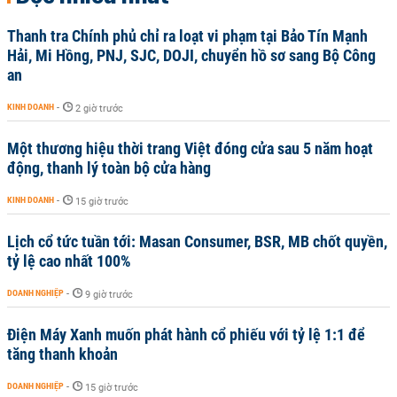
Thanh tra Chính phủ chỉ ra loạt vi phạm tại Bảo Tín Mạnh
Hải, Mi Hồng, PNJ, SJC, DOJI, chuyển hồ sơ sang Bộ Công
an
KINH DOANH
-
2 giờ trước
Một thương hiệu thời trang Việt đóng cửa sau 5 năm hoạt
động, thanh lý toàn bộ cửa hàng
KINH DOANH
-
15 giờ trước
Lịch cổ tức tuần tới: Masan Consumer, BSR, MB chốt quyền,
tỷ lệ cao nhất 100%
DOANH NGHIỆP
-
9 giờ trước
Điện Máy Xanh muốn phát hành cổ phiếu với tỷ lệ 1:1 để
tăng thanh khoản
DOANH NGHIỆP
-
15 giờ trước