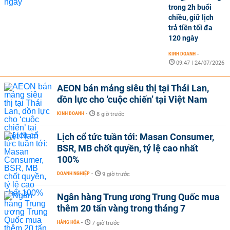
trong 2h buổi
chiều, giữ lịch
trả tiền tối đa
120 ngày
KINH DOANH
-
09:47 | 24/07/2026
AEON bán mảng siêu thị tại Thái Lan,
dồn lực cho ‘cuộc chiến’ tại Việt Nam
KINH DOANH
-
8 giờ trước
Lịch cổ tức tuần tới: Masan Consumer,
BSR, MB chốt quyền, tỷ lệ cao nhất
100%
DOANH NGHIỆP
-
9 giờ trước
Ngân hàng Trung ương Trung Quốc mua
thêm 20 tấn vàng trong tháng 7
HÀNG HÓA
-
7 giờ trước