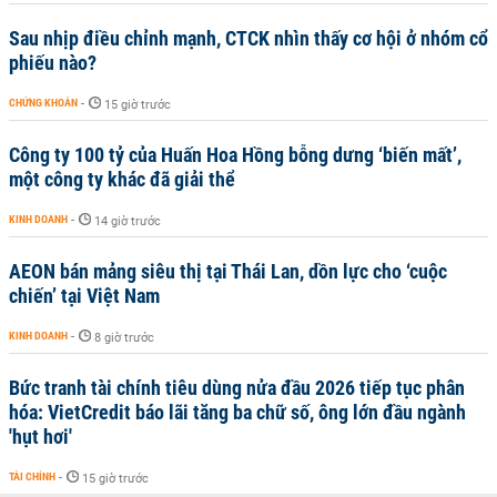
Sau nhịp điều chỉnh mạnh, CTCK nhìn thấy cơ hội ở nhóm cổ
phiếu nào?
CHỨNG KHOÁN
-
15 giờ trước
Công ty 100 tỷ của Huấn Hoa Hồng bỗng dưng ‘biến mất’,
một công ty khác đã giải thể
KINH DOANH
-
14 giờ trước
AEON bán mảng siêu thị tại Thái Lan, dồn lực cho ‘cuộc
chiến’ tại Việt Nam
KINH DOANH
-
8 giờ trước
Bức tranh tài chính tiêu dùng nửa đầu 2026 tiếp tục phân
hóa: VietCredit báo lãi tăng ba chữ số, ông lớn đầu ngành
'hụt hơi'
TÀI CHÍNH
-
15 giờ trước