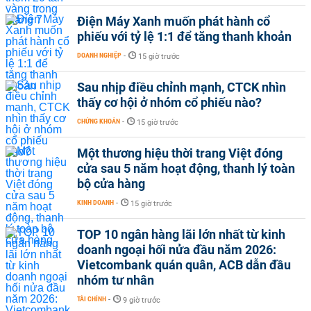
Điện Máy Xanh muốn phát hành cổ
phiếu với tỷ lệ 1:1 để tăng thanh khoản
DOANH NGHIỆP
-
15 giờ trước
Sau nhịp điều chỉnh mạnh, CTCK nhìn
thấy cơ hội ở nhóm cổ phiếu nào?
CHỨNG KHOÁN
-
15 giờ trước
Một thương hiệu thời trang Việt đóng
cửa sau 5 năm hoạt động, thanh lý toàn
bộ cửa hàng
KINH DOANH
-
15 giờ trước
TOP 10 ngân hàng lãi lớn nhất từ kinh
doanh ngoại hối nửa đầu năm 2026:
Vietcombank quán quân, ACB dẫn đầu
nhóm tư nhân
TÀI CHÍNH
-
9 giờ trước