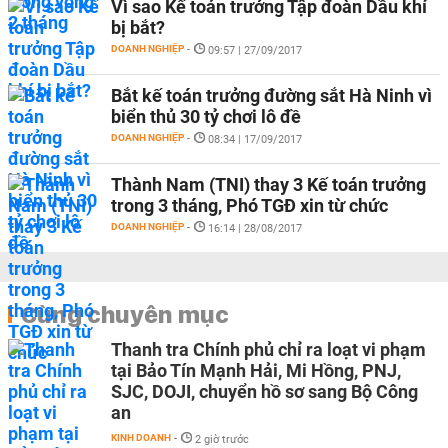
Vì sao Kế toán trưởng Tập đoàn Dầu khí
bị bắt?
DOANH NGHIỆP
-
09:57 | 27/09/2017
Bắt kế toán trưởng đường sắt Hà Ninh vì
biển thủ 30 tỷ chơi lô đề
DOANH NGHIỆP
-
08:34 | 17/09/2017
Thành Nam (TNI) thay 3 Kế toán trưởng
trong 3 tháng, Phó TGĐ xin từ chức
DOANH NGHIỆP
-
16:14 | 28/08/2017
Cùng chuyên mục
Thanh tra Chính phủ chỉ ra loạt vi phạm
tại Bảo Tín Mạnh Hải, Mi Hồng, PNJ,
SJC, DOJI, chuyển hồ sơ sang Bộ Công
an
KINH DOANH
-
2 giờ trước