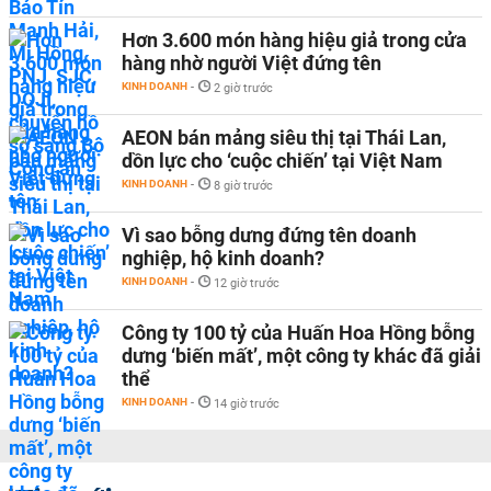
Hơn 3.600 món hàng hiệu giả trong cửa
hàng nhờ người Việt đứng tên
KINH DOANH
-
2 giờ trước
AEON bán mảng siêu thị tại Thái Lan,
dồn lực cho ‘cuộc chiến’ tại Việt Nam
KINH DOANH
-
8 giờ trước
Vì sao bỗng dưng đứng tên doanh
nghiệp, hộ kinh doanh?
KINH DOANH
-
12 giờ trước
Công ty 100 tỷ của Huấn Hoa Hồng bỗng
dưng ‘biến mất’, một công ty khác đã giải
thể
KINH DOANH
-
14 giờ trước