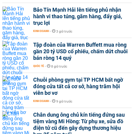
Bảo Tín Mạnh Hải lên tiếng phủ nhận
hành vi thao túng, găm hàng, đẩy giá,
trục lợi
KINH DOANH
-
3 giờ trước
Tập đoàn của Warren Buffett mua ròng
gần 20 tỷ USD cổ phiếu, chấm dứt chuỗi
bán ròng 14 quý
QUỐC TẾ
-
8 giờ trước
Chuỗi phòng gym tại TP HCM bất ngờ
đóng cửa tất cả cơ sở, hàng trăm hội
viên bơ vơ
KINH DOANH
-
9 giờ trước
Chân dung ông chủ kín tiếng đứng sau
tiệm vàng Mi Hồng: Từ phụ xe, sửa đồ
điện tử cũ đến gây dựng thương hiệu