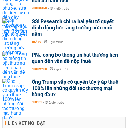
hơn 35 năm tuổi
KINH DOANH
-
4 giờ trước
SSI Research chỉ ra hai yếu tố quyết
định động lực tăng trưởng nửa cuối
năm
THỜI SỰ
-
1 giờ trước
PNJ công bố thông tin bất thường liên
quan đến vấn đề nộp thuế
KINH DOANH
-
2 giờ trước
Ông Trump sắp có quyền tùy ý áp thuế
100% lên những đối tác thương mại
hàng đầu?
QUỐC TẾ
-
2 giờ trước
LIÊN KẾT NỔI BẬT