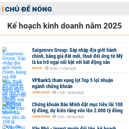
CHỦ ĐỀ NÓNG
Kế hoạch kinh doanh năm 2025
Saigonres Group: Sáp nhập địa giới hành
chính, bảng giá đất mới, thuế đối ứng từ Mỹ
là ba trở ngại nổi bật với bất động sản
NHÀ ĐẤT
-
16:26 | 11/04/2025
VPBankS tham vọng lọt Top 5 lợi nhuận
ngành chứng khoán
CHỨNG KHOÁN
-
17:03 | 10/04/2025
Chứng khoán Bảo Minh đặt mục tiêu lãi 108
tỷ đồng, dự kiến tăng vốn lên 2.000 tỷ đồng
CHỨNG KHOÁN
-
15:01 | 09/04/2025
Văn Phú - Invest muốn đổi tên, kế hoạch