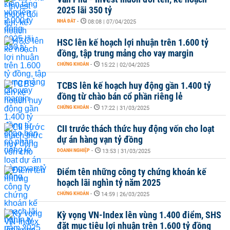
2025 lãi 350 tỷ
NHÀ ĐẤT
-
08:08 | 07/04/2025
HSC lên kế hoạch lợi nhuận trên 1.600 tỷ
đồng, tập trung mảng cho vay margin
CHỨNG KHOÁN
-
15:22 | 02/04/2025
TCBS lên kế hoạch huy động gần 1.400 tỷ
đồng từ chào bán cổ phần riêng lẻ
CHỨNG KHOÁN
-
17:22 | 31/03/2025
CII trước thách thức huy động vốn cho loạt
dự án hàng vạn tỷ đồng
DOANH NGHIỆP
-
13:53 | 31/03/2025
Điểm tên những công ty chứng khoán kế
hoạch lãi nghìn tỷ năm 2025
CHỨNG KHOÁN
-
14:59 | 26/03/2025
Kỳ vọng VN-Index lên vùng 1.400 điểm, SHS
đặt mục tiêu lợi nhuận trên 1.600 tỷ đồng