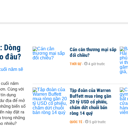
t: Dòng
Cán cân thương mại sắp
ào đâu?
đổi chiều?
THỜI SỰ
-
4 giờ trước
i cuối năm
hơn. Cùng với
Tập đoàn của Warren
 tín dụng
Buffett mua ròng gần
 dư địa để mở
20 tỷ USD cổ phiếu,
 những biến số
chấm dứt chuỗi bán
ến này đặt ra
ròng 14 quý
u trong những
QUỐC TẾ
-
5 giờ trước
ao nhiêu?