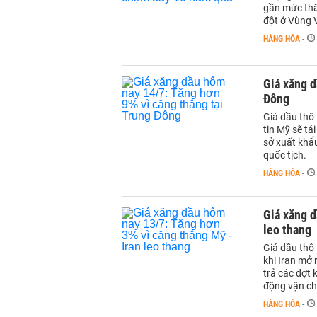
gần mức thấ
đột ở Vùng V
HÀNG HÓA
-
Giá xăng d
Đông
Giá dầu thô
tin Mỹ sẽ tá
sở xuất khẩu
quốc tịch.
HÀNG HÓA
-
Giá xăng d
leo thang
Giá dầu thô
khi Iran mở
trả các đợt 
động vận ch
HÀNG HÓA
-