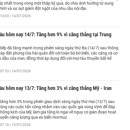
p nhất trong vòng một thập kỷ qua, do chịu ảnh hưởng từ xung
ịnh và sự sụt giảm đột ngột của nhu cầu nội địa.
14:03 | 14/07/2026
ầu hôm nay 14/7: Tăng hơn 9% vì căng thẳng tại Trung
 tiếp đà tăng mạnh trong phiên sáng ngày thứ Ba (14/7) sau thông
i áp đặt phong tỏa hải quân đối với toàn bộ bờ biển, các cảng và cơ
 dầu của Iran, đồng thời áp dụng đối với mọi tàu thuyền bất kể
07:53 | 14/07/2026
ầu hôm nay 13/7: Tăng hơn 3% vì căng thẳng Mỹ - Iran
 tăng hơn 3% trong phiên giao dịch sáng ngày thứ Hai (13/7) sau
 rộng các cuộc tấn công nhằm vào các quốc gia vùng Vịnh để đáp
không kích của Mỹ, làm gia tăng lo ngại về nguy cơ gián đoạn hoạt
uyển năng lượng qua eo biển Hormuz.
07:16 | 13/07/2026