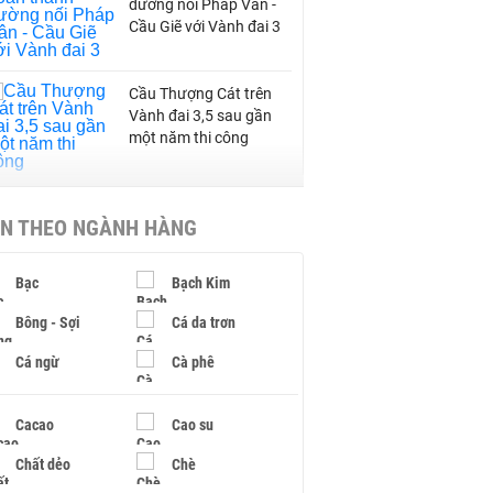
đường nối Pháp Vân -
Cầu Giẽ với Vành đai 3
Cầu Thượng Cát trên
Vành đai 3,5 sau gần
một năm thi công
Thái An Holdings cùng
IN THEO NGÀNH HÀNG
nhà đầu tư ngoại muốn
làm tổ hợp cảng biển đô
thị công nghiệp 18 tỷ
Bạc
Bạch Kim
USD ở Quảng Ninh
Bông - Sợi
Cá da trơn
Bắc Ninh giao nhà đầu
tư hai dự án NOXH gần
Cá ngừ
Cà phê
2.000 tỷ đồng
Cacao
Cao su
Chất dẻo
Chè