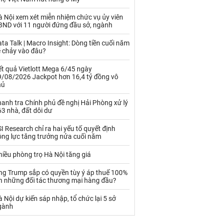
Kim loại khác
Mắc ca
 Nội xem xét miễn nhiệm chức vụ ủy viên
Muối
Ngũ cốc
BND với 11 người đứng đầu sở, ngành
Nhựa - Hạt nhựa
ta Talk | Macro Insight: Dòng tiền cuối năm
ẽ chảy vào đâu?
Palladium
Phân bón
t quả Vietlott Mega 6/45 ngày
9/08/2026 Jackpot hơn 16,4 tỷ đồng vô
Rau - Củ -Quả
Sắt thép
hủ
Sữa
anh tra Chính phủ đề nghị Hải Phòng xử lý
3 nhà, đất dôi dư
I Research chỉ ra hai yếu tố quyết định
Than
Thức ăn chăn nuôi
ộng lực tăng trưởng nửa cuối năm
Thủy hải sản khác
Tôm
iều phòng trọ Hà Nội tăng giá
Vàng
ng Trump sắp có quyền tùy ý áp thuế 100%
ên những đối tác thương mại hàng đầu?
VLXD khác
Xăng dầu
 Nội dự kiến sáp nhập, tổ chức lại 5 sở
gành
Xi măng - Clynker