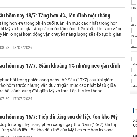
ầu hôm nay 18/7: Tăng hơn 4%, lên đỉnh một tháng
 tăng hơn 4% trong phiên cuối tuần lên mức cao nhất trong hơn
khi Mỹ và Iran gia tăng các cuộc tấn công trên khắp khu vực Vùng
y lên lo ngại hoạt động vận chuyển năng lượng sẽ tiếp tục bị gián
08:53 | 18/07/2026
dầu hôm nay 17/7: Giảm khoảng 1% nhưng neo gần đỉnh
 phục hồi trong phiên sáng ngày thứ Sáu (17/7) sau khi giảm
ào hôm trước nhưng vẫn duy trì gần mức cao nhất kể từ giữa
ng bối cảnh xung đột giữa Mỹ và Iran tiếp tục leo thang.
07:20 | 17/07/2026
ầu hôm nay 16/7: Tiếp đà tăng sau dữ liệu tồn kho Mỹ
Xu
duy trì tăng nhẹ trong phiên sáng ngày thứ Năm (16/7) khi thị
US
ứng với số liệu tồn kho dầu thô của Mỹ tích cực hơn kỳ vọng.
G