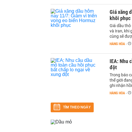
Giá xăng d
khôi phục
Giá dầu thô
và Iran, khi
cùng sẽ đượ
HÀNG HÓA
-
IEA: Nhu c
đột
Trong báo cá
thế giới đan
ghi nhận hồi
HÀNG HÓA
-
TÌM THEO NGÀY