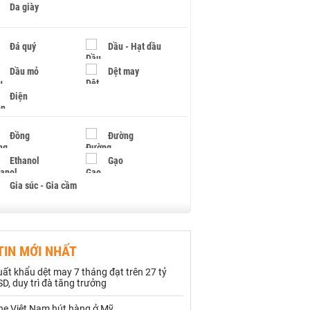
Da giày
Đá quý
Dầu - Hạt dầu
Dầu mỏ
Dệt may
Điện
Đồng
Đường
Ethanol
Gạo
Gia súc - Gia cầm
Giấy
Gỗ
TIN MỚI NHẤT
Hạt điều
Hồ tiêu - Hạt tiêu
ất khẩu dệt may 7 tháng đạt trên 27 tỷ
Khí đốt
D, duy trì đà tăng trưởng
hẹ Việt Nam hút hàng ở Mỹ