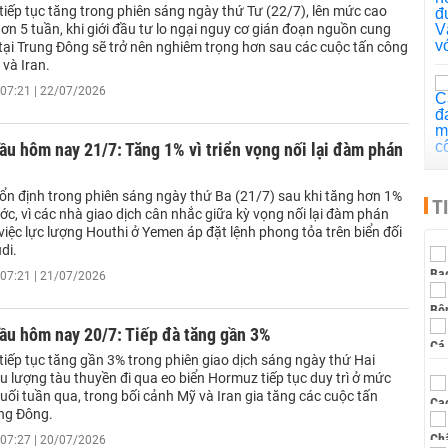
tiếp tục tăng trong phiên sáng ngày thứ Tư (22/7), lên mức cao
ơn 5 tuần, khi giới đầu tư lo ngại nguy cơ gián đoạn nguồn cung
tại Trung Đông sẽ trở nên nghiêm trọng hơn sau các cuộc tấn công
và Iran.
07:21 | 22/07/2026
ầu hôm nay 21/7: Tăng 1% vì triển vọng nối lại đàm phán
 ổn định trong phiên sáng ngày thứ Ba (21/7) sau khi tăng hơn 1%
T
c, vì các nhà giao dịch cân nhắc giữa kỳ vọng nối lại đàm phán
iệc lực lượng Houthi ở Yemen áp đặt lệnh phong tỏa trên biển đối
di.
07:21 | 21/07/2026
ầu hôm nay 20/7: Tiếp đà tăng gần 3%
tiếp tục tăng gần 3% trong phiên giao dịch sáng ngày thứ Hai
ưu lượng tàu thuyền đi qua eo biển Hormuz tiếp tục duy trì ở mức
uối tuần qua, trong bối cảnh Mỹ và Iran gia tăng các cuộc tấn
ung Đông.
07:27 | 20/07/2026