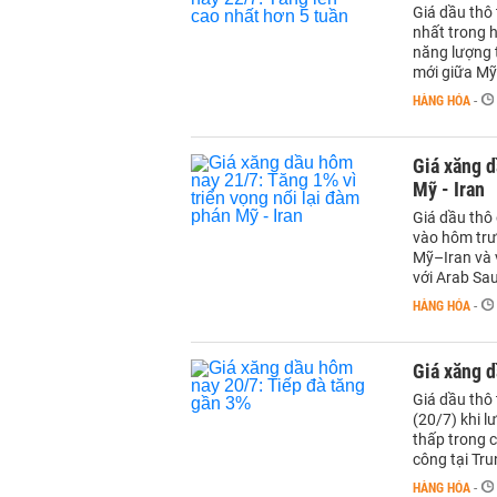
Giá dầu thô 
nhất trong h
năng lượng 
mới giữa Mỹ 
HÀNG HÓA
-
Giá xăng d
Mỹ - Iran
Giá dầu thô
vào hôm trướ
Mỹ–Iran và v
với Arab Sau
HÀNG HÓA
-
Giá xăng d
Giá dầu thô 
(20/7) khi l
thấp trong c
công tại Tr
HÀNG HÓA
-