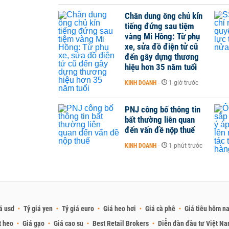
Chân dung ông chủ kín
tiếng đứng sau tiệm
vàng Mi Hồng: Từ phụ
xe, sửa đồ điện tử cũ
đến gây dựng thương
hiệu hơn 35 năm tuổi
KINH DOANH
-
1 giờ trước
PNJ công bố thông tin
bất thường liên quan
đến vấn đề nộp thuế
KINH DOANH
-
1 phút trước
á usd
Tỷ giá yen
Tỷ giá euro
Giá heo hơi
Giá cà phê
Giá tiêu hôm n
t heo
Giá gạo
Giá cao su
Best Retail Brokers
Diễn đàn đầu tư Việt N