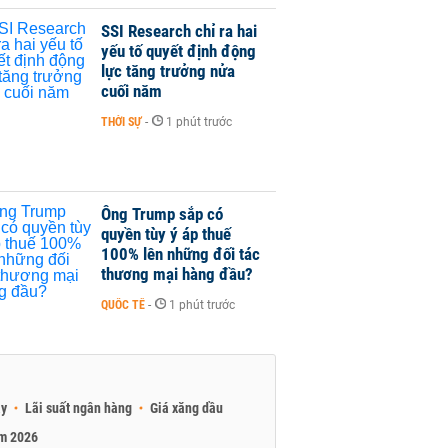
SSI Research chỉ ra hai
yếu tố quyết định động
lực tăng trưởng nửa
cuối năm
THỜI SỰ
-
1 phút trước
Ông Trump sắp có
quyền tùy ý áp thuế
100% lên những đối tác
thương mại hàng đầu?
QUỐC TẾ
-
1 phút trước
ay
Lãi suất ngân hàng
Giá xăng dầu
am 2026