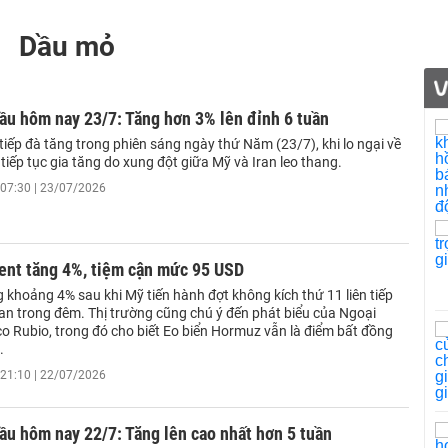
Dầu mỏ
ầu hôm nay 23/7: Tăng hơn 3% lên đỉnh 6 tuần
tiếp đà tăng trong phiên sáng ngày thứ Năm (23/7), khi lo ngại về
iếp tục gia tăng do xung đột giữa Mỹ và Iran leo thang.
07:30 | 23/07/2026
rent tăng 4%, tiệm cận mức 95 USD
 khoảng 4% sau khi Mỹ tiến hành đợt không kích thứ 11 liên tiếp
an trong đêm. Thị trường cũng chú ý đến phát biểu của Ngoại
o Rubio, trong đó cho biết Eo biển Hormuz vẫn là điểm bất đồng
.
21:10 | 22/07/2026
ầu hôm nay 22/7: Tăng lên cao nhất hơn 5 tuần