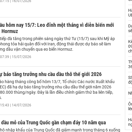
07:15 | 16/07/2026
Hà
U
ầu hôm nay 15/7: Leo đỉnh một tháng vì diễn biến mới
Da
ển Hormuz
s
tiếp đà tăng trong phiên sáng ngày thứ Tư (15/7) sau khi Mỹ áp
Kế
 phong tỏa hải quân đối với Iran, động thái được dự báo sẽ làm
0
ợng dầu vận chuyển qua eo biển Hormuz.
c
07:39 | 15/07/2026
Th
36
 báo tăng trưởng nhu cầu dầu thô thế giới 2026
SS
áo hàng tháng công bố hôm 13/7, Tổ chức Các nước Xuất khẩu
đ
C) đã hạ dự báo tăng trưởng nhu cầu dầu thế giới năm 2026
0.000 thùng/ngày. Đây là lần điều chỉnh giảm thứ ba liên tiếp,
Nh
s.
Ô
15:43 | 14/07/2026
l
Hà
 dầu mỏ của Trung Quốc gần chạm đáy 10 năm qua
n
hô nhập khẩu của Trung Quốc đã giảm mạnh trong tháng 6 xuống