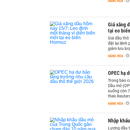
HÀNG HÓA
-
Giá xăng d
tại eo bi
Giá dầu thô 
đặt lại lệnh
giảm lưu lư
HÀNG HÓA
-
OPEC hạ dự
Trong báo c
Dầu mỏ (OPE
xuống còn 78
theo Reuter
HÀNG HÓA
-
Nhập khẩu
Lượng dầu t