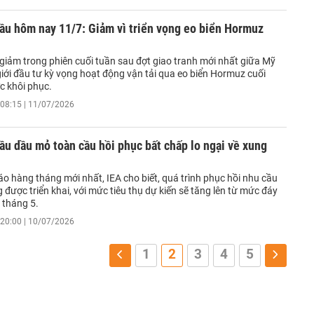
ầu hôm nay 11/7: Giảm vì triển vọng eo biển Hormuz
 giảm trong phiên cuối tuần sau đợt giao tranh mới nhất giữa Mỹ
 giới đầu tư kỳ vọng hoạt động vận tải qua eo biển Hormuz cuối
c khôi phục.
08:15 | 11/07/2026
ầu dầu mỏ toàn cầu hồi phục bất chấp lo ngại về xung
o hàng tháng mới nhất, IEA cho biết, quá trình phục hồi nhu cầu
g được triển khai, với mức tiêu thụ dự kiến sẽ tăng lên từ mức đáy
 tháng 5.
20:00 | 10/07/2026
1
2
3
4
5