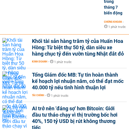
trong
tháng 7
biến động
CHỨNG KHOÁN
-
1 phút trước
Khối tài sản hàng trăm tỷ của Huấn Hoa
Hồng: Từ biệt thự 50 tỷ, dàn siêu xe
hàng chục tỷ đến vườn tùng Nhật đắt đỏ
KINH DOANH
-
1 phút trước
Tổng Giám đốc MB: Tự tin hoàn thành
kế hoạch lợi nhuận năm, có thể đạt mốc
40.000 tỷ nếu tình hình thuận lợi
TÀI CHÍNH
-
1 phút trước
AI trở nên 'đáng sợ' hơn Bitcoin: Giới
đầu tư tháo chạy vì thị trường bốc hơi
40%, 150 tỷ USD bị rút không thương
tiếc