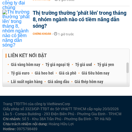
Thị trường thường ‘phất lên’ trong tháng
8, nhóm ngành nào có tiềm năng dẫn
sóng?
CHỨNG KHOÁN
-
1 giờ trước
LIÊN KẾT NỔI BẬT
Giá vàng hôm nay
Tỷ giá ngoại tệ
Tỷ giá usd
Tỷ giá yen
Tỷ giá euro
Giá heo hơi
Giá cà phê
Giá tiêu hôm nay
Lãi suất ngân hàng
Giá xăng dầu
Giá thép hôm nay
Giá sầu riêng
Giá thịt heo
Giá gạo
Giá cao su
Best Retail Brokers
Diễn đàn đầu tư Việt Nam 2026
Trang TTĐTTH của công ty VietNewsCorp
Giấy phép số 3323/GP-TTĐT do Sở VH&TT TP.HCM cấp ngày 20/3/2026
Lầu 5 - Compa Building - 293 Điện Biên Phủ - Phường Gia Định - TP.HCM
Chi nhánh:
Số 5 - Khu 38A Trần Phú - Phường Ba Đình - TP. Hà Nội
Chịu trách nhiệm nội dung:
Hoàng Hữu Lợi
Hotline:
0975798489