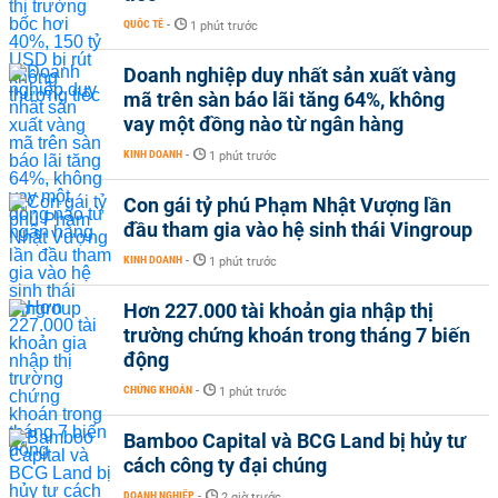
QUỐC TẾ
-
1 phút trước
Doanh nghiệp duy nhất sản xuất vàng
mã trên sàn báo lãi tăng 64%, không
vay một đồng nào từ ngân hàng
KINH DOANH
-
1 phút trước
Con gái tỷ phú Phạm Nhật Vượng lần
đầu tham gia vào hệ sinh thái Vingroup
KINH DOANH
-
1 phút trước
Hơn 227.000 tài khoản gia nhập thị
trường chứng khoán trong tháng 7 biến
động
CHỨNG KHOÁN
-
1 phút trước
Bamboo Capital và BCG Land bị hủy tư
cách công ty đại chúng
DOANH NGHIỆP
-
2 giờ trước