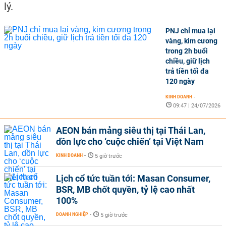
lý.
PNJ chỉ mua lại
vàng, kim cương
trong 2h buổi
chiều, giữ lịch
trả tiền tối đa
120 ngày
KINH DOANH
-
09:47 | 24/07/2026
AEON bán mảng siêu thị tại Thái Lan,
dồn lực cho ‘cuộc chiến’ tại Việt Nam
KINH DOANH
-
5 giờ trước
Lịch cổ tức tuần tới: Masan Consumer,
BSR, MB chốt quyền, tỷ lệ cao nhất
100%
DOANH NGHIỆP
-
5 giờ trước