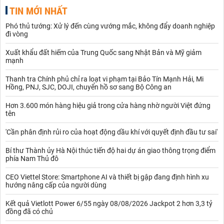
TIN MỚI NHẤT
Phó thủ tướng: Xử lý đến cùng vướng mắc, không đẩy doanh nghiệp
đi vòng
Xuất khẩu đất hiếm của Trung Quốc sang Nhật Bản và Mỹ giảm
mạnh
Thanh tra Chính phủ chỉ ra loạt vi phạm tại Bảo Tín Mạnh Hải, Mi
Hồng, PNJ, SJC, DOJI, chuyển hồ sơ sang Bộ Công an
Hơn 3.600 món hàng hiệu giả trong cửa hàng nhờ người Việt đứng
tên
'Cần phân định rủi ro của hoạt động dầu khí với quyết định đầu tư sai'
Bí thư Thành ủy Hà Nội thúc tiến độ hai dự án giao thông trọng điểm
phía Nam Thủ đô
CEO Viettel Store: Smartphone AI và thiết bị gập đang định hình xu
hướng nâng cấp của người dùng
Kết quả Vietlott Power 6/55 ngày 08/08/2026 Jackpot 2 hơn 3,3 tỷ
đồng đã có chủ