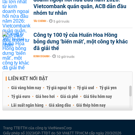
Vietcombank quán quân, ACB dẫn đầu
nhóm tư nhân
TÀI CHÍNH
-
5 giờ trước
Công ty 100 tỷ của Huấn Hoa Hồng
bỗng dưng ‘biến mất’, một công ty khác
đã giải thể
KINH DOANH
-
10 giờ trước
LIÊN KẾT NỔI BẬT
Giá vàng hôm nay
Tỷ giá ngoại tệ
Tỷ giá usd
Tỷ giá yen
Tỷ giá euro
Giá heo hơi
Giá cà phê
Giá tiêu hôm nay
Lãi suất ngân hàng
Giá xăng dầu
Giá thép hôm nay
Giá sầu riêng
Giá thịt heo
Giá gạo
Giá cao su
Best Retail Brokers
Diễn đàn đầu tư Việt Nam 2026
Trang TTĐTTH của công ty VietNewsCorp
Giấy phép số 3323/GP-TTĐT do Sở VH&TT TP.HCM cấp ngày 20/3/2026