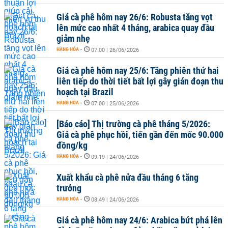
Giá cà phê hôm nay 26/6: Robusta tăng vọt
lên mức cao nhất 4 tháng, arabica quay đầu
giảm nhẹ
HÀNG HÓA
-
07:00 | 26/06/2026
Giá cà phê hôm nay 25/6: Tăng phiên thứ hai
liên tiếp do thời tiết bất lợi gây gián đoạn thu
hoạch tại Brazil
HÀNG HÓA
-
07:00 | 25/06/2026
[Báo cáo] Thị trường cà phê tháng 5/2026:
Giá cà phê phục hồi, tiến gần đến mốc 90.000
đồng/kg
HÀNG HÓA
-
09:19 | 24/06/2026
Xuất khẩu cà phê nửa đầu tháng 6 tăng
trưởng
HÀNG HÓA
-
08:49 | 24/06/2026
Giá cà phê hôm nay 24/6: Arabica bứt phá lên