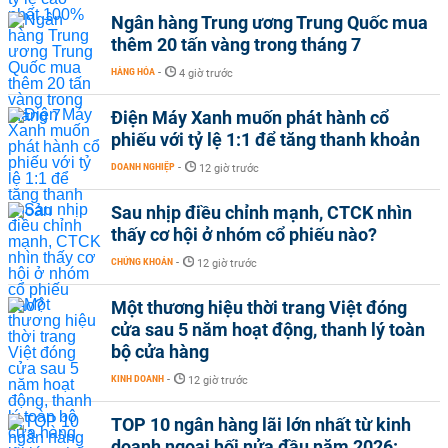
Ngân hàng Trung ương Trung Quốc mua
thêm 20 tấn vàng trong tháng 7
HÀNG HÓA
-
4 giờ trước
Điện Máy Xanh muốn phát hành cổ
phiếu với tỷ lệ 1:1 để tăng thanh khoản
DOANH NGHIỆP
-
12 giờ trước
Sau nhịp điều chỉnh mạnh, CTCK nhìn
thấy cơ hội ở nhóm cổ phiếu nào?
CHỨNG KHOÁN
-
12 giờ trước
Một thương hiệu thời trang Việt đóng
cửa sau 5 năm hoạt động, thanh lý toàn
bộ cửa hàng
KINH DOANH
-
12 giờ trước
TOP 10 ngân hàng lãi lớn nhất từ kinh
doanh ngoại hối nửa đầu năm 2026: