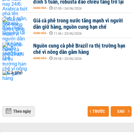
đỉnh 5 tuần, robusta đảo chiều tăng trở lại
HÀNG HÓA
-
07:09 | 24/06/2026
Giá cà phê trong nước tăng mạnh vì người
dân giữ hàng, nguồn cung hạn chế
HÀNG HÓA
-
11:56 | 23/06/2026
Nguồn cung cà phê Brazil ra thị trường hạn
chế vì nông dân găm hàng
HÀNG HÓA
-
09:08 | 23/06/2026
Theo ngày
TRƯỚC
SAU