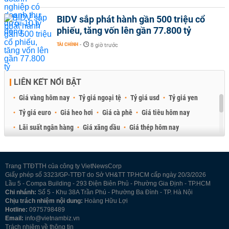
BIDV sắp phát hành gần 500 triệu cổ
phiếu, tăng vốn lên gần 77.800 tỷ
TÀI CHÍNH
-
8 giờ trước
LIÊN KẾT NỔI BẬT
Giá vàng hôm nay
Tỷ giá ngoại tệ
Tỷ giá usd
Tỷ giá yen
Tỷ giá euro
Giá heo hơi
Giá cà phê
Giá tiêu hôm nay
Lãi suất ngân hàng
Giá xăng dầu
Giá thép hôm nay
Giá sầu riêng
Giá thịt heo
Giá gạo
Giá cao su
Best Retail Brokers
Diễn đàn đầu tư Việt Nam 2026
Trang TTĐTTH của công ty VietNewsCorp
Giấy phép số 3323/GP-TTĐT do Sở VH&TT TP.HCM cấp ngày 20/3/2026
Lầu 5 - Compa Building - 293 Điện Biên Phủ - Phường Gia Định - TP.HCM
Chi nhánh:
Số 5 - Khu 38A Trần Phú - Phường Ba Đình - TP. Hà Nội
Chịu trách nhiệm nội dung:
Hoàng Hữu Lợi
Hotline:
0975798489
Email:
info@vietnambiz.vn
Trách nhiệm về thông tin