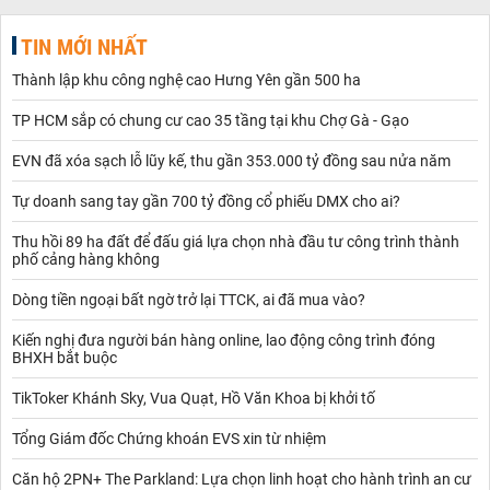
TIN MỚI NHẤT
Thành lập khu công nghệ cao Hưng Yên gần 500 ha
TP HCM sắp có chung cư cao 35 tầng tại khu Chợ Gà - Gạo
EVN đã xóa sạch lỗ lũy kế, thu gần 353.000 tỷ đồng sau nửa năm
Tự doanh sang tay gần 700 tỷ đồng cổ phiếu DMX cho ai?
Thu hồi 89 ha đất để đấu giá lựa chọn nhà đầu tư công trình thành
phố cảng hàng không
Dòng tiền ngoại bất ngờ trở lại TTCK, ai đã mua vào?
Kiến nghị đưa người bán hàng online, lao động công trình đóng
BHXH bắt buộc
TikToker Khánh Sky, Vua Quạt, Hồ Văn Khoa bị khởi tố
Tổng Giám đốc Chứng khoán EVS xin từ nhiệm
Căn hộ 2PN+ The Parkland: Lựa chọn linh hoạt cho hành trình an cư