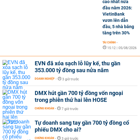
cao nhất nửa
đầu năm 2026:
VietinBank
vươn lên dẫn
đầu, 5 nhà băng
tăng trên 30%
TÀI CHÍNH
-
15:12 | 05/08/2026
EVN đã xóa sạch lỗ lũy kế, thu gần
353.000 tỷ đồng sau nửa năm
DOANH NGHIỆP
-
3 giờ trước
DMX hút gần 700 tỷ đồng vốn ngoại
trong phiên thứ hai lên HOSE
CHỨNG KHOÁN
-
7 giờ trước
Tự doanh sang tay gần 700 tỷ đồng cổ
phiếu DMX cho ai?
CHỨNG KHOÁN
-
3 giờ trước