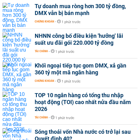
Tự doanh mua ròng hơn 300 tỷ đồng,
DMX vẫn bị bán mạnh
CHỨNG KHOÁN
-
1 phút trước
NHNN công bố điều kiện 'hưởng' lãi
suất ưu đãi gói 220.000 tỷ đồng
TÀI CHÍNH
-
1 phút trước
Khối ngoại tiếp tục gom DMX, xả gần
360 tỷ một mã ngân hàng
CHỨNG KHOÁN
-
1 phút trước
TOP 10 ngân hàng có tổng thu nhập
hoạt động (TOI) cao nhất nửa đầu năm
2026
TÀI CHÍNH
-
1 phút trước
Sóng thoái vốn Nhà nước có trở lại sau
Quyết định 40?