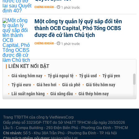
CHỨNG KHOÁN
-
1 phút trước
Một công ty quản lý quỹ sắp đổi tên
thành OCB Capital, Phó Tổng OCBS
được đề cử làm Chủ tịch
CHỨNG KHOÁN
-
1 phút trước
LIÊN KẾT NỔI BẬT
Giá vàng hôm nay
Tỷ giá ngoại tệ
Tỷ giá usd
Tỷ giá yen
Tỷ giá euro
Giá heo hơi
Giá cà phê
Giá tiêu hôm nay
Lãi suất ngân hàng
Giá xăng dầu
Giá thép hôm nay
Giá sầu riêng
Giá thịt heo
Giá gạo
Giá cao su
Best Retail Brokers
Diễn đàn đầu tư Việt Nam 2026
Trang TTĐTTH của công ty VietNewsCorp
Giấy phép số 3323/GP-TTĐT do Sở VH&TT TP.HCM cấp ngày 20/3/2026
Lầu 5 - Compa Building - 293 Điện Biên Phủ - Phường Gia Định - TP.HCM
Chi nhánh:
Số 5 - Khu 38A Trần Phú - Phường Ba Đình - TP. Hà Nội
Chịu trách nhiệm nội dung:
Hoàng Hữu Lợi