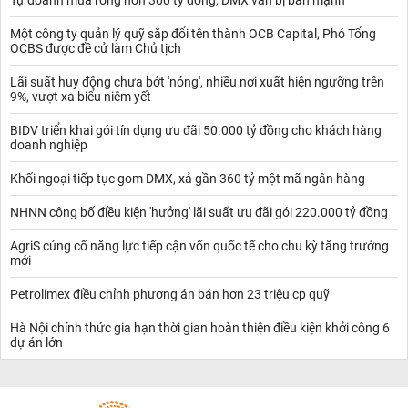
Tự doanh mua ròng hơn 300 tỷ đồng, DMX vẫn bị bán mạnh
Một công ty quản lý quỹ sắp đổi tên thành OCB Capital, Phó Tổng
OCBS được đề cử làm Chủ tịch
Lãi suất huy động chưa bớt 'nóng', nhiều nơi xuất hiện ngưỡng trên
9%, vượt xa biểu niêm yết
BIDV triển khai gói tín dụng ưu đãi 50.000 tỷ đồng cho khách hàng
doanh nghiệp
Khối ngoại tiếp tục gom DMX, xả gần 360 tỷ một mã ngân hàng
NHNN công bố điều kiện 'hưởng' lãi suất ưu đãi gói 220.000 tỷ đồng
AgriS củng cố năng lực tiếp cận vốn quốc tế cho chu kỳ tăng trưởng
mới
Petrolimex điều chỉnh phương án bán hơn 23 triệu cp quỹ
Hà Nội chính thức gia hạn thời gian hoàn thiện điều kiện khởi công 6
dự án lớn