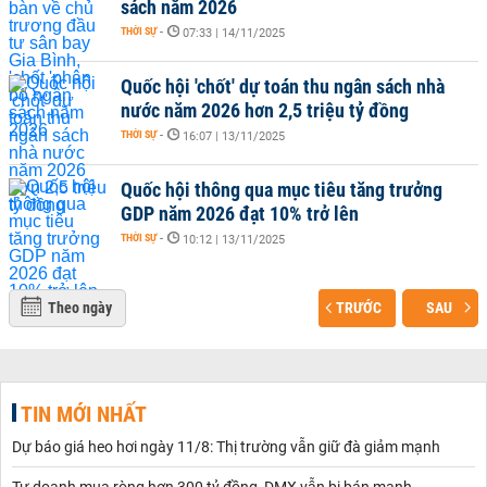
sách năm 2026
THỜI SỰ
-
07:33 | 14/11/2025
Quốc hội 'chốt' dự toán thu ngân sách nhà
nước năm 2026 hơn 2,5 triệu tỷ đồng
THỜI SỰ
-
16:07 | 13/11/2025
Quốc hội thông qua mục tiêu tăng trưởng
GDP năm 2026 đạt 10% trở lên
THỜI SỰ
-
10:12 | 13/11/2025
Theo ngày
TRƯỚC
SAU
TIN MỚI NHẤT
Dự báo giá heo hơi ngày 11/8: Thị trường vẫn giữ đà giảm mạnh