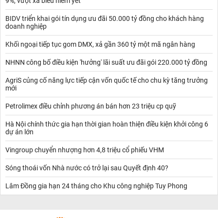
9%, vượt xa biểu niêm yết
BIDV triển khai gói tín dụng ưu đãi 50.000 tỷ đồng cho khách hàng
doanh nghiệp
Khối ngoại tiếp tục gom DMX, xả gần 360 tỷ một mã ngân hàng
NHNN công bố điều kiện 'hưởng' lãi suất ưu đãi gói 220.000 tỷ đồng
AgriS củng cố năng lực tiếp cận vốn quốc tế cho chu kỳ tăng trưởng
mới
Petrolimex điều chỉnh phương án bán hơn 23 triệu cp quỹ
Hà Nội chính thức gia hạn thời gian hoàn thiện điều kiện khởi công 6
dự án lớn
Vingroup chuyển nhượng hơn 4,8 triệu cổ phiếu VHM
Sóng thoái vốn Nhà nước có trở lại sau Quyết định 40?
Lâm Đồng gia hạn 24 tháng cho Khu công nghiệp Tuy Phong