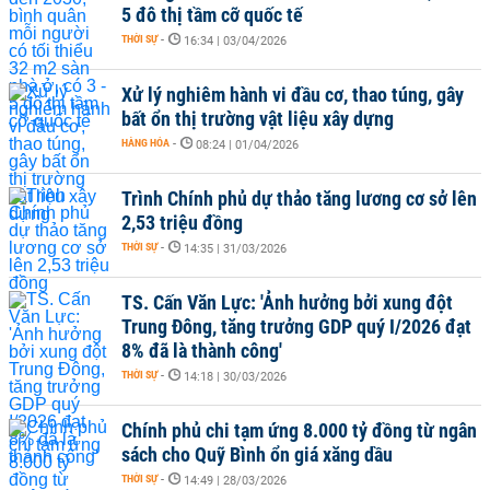
5 đô thị tầm cỡ quốc tế
THỜI SỰ
-
16:34 | 03/04/2026
Xử lý nghiêm hành vi đầu cơ, thao túng, gây
bất ổn thị trường vật liệu xây dựng
HÀNG HÓA
-
08:24 | 01/04/2026
Trình Chính phủ dự thảo tăng lương cơ sở lên
2,53 triệu đồng
THỜI SỰ
-
14:35 | 31/03/2026
TS. Cấn Văn Lực: 'Ảnh hưởng bởi xung đột
Trung Đông, tăng trưởng GDP quý I/2026 đạt
8% đã là thành công'
THỜI SỰ
-
14:18 | 30/03/2026
Chính phủ chi tạm ứng 8.000 tỷ đồng từ ngân
sách cho Quỹ Bình ổn giá xăng dầu
THỜI SỰ
-
14:49 | 28/03/2026