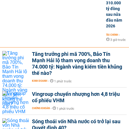
310.000
tỷ đồng
sau nửa
đầu năm
2026
TÀI CHÍNH
-
3 giờ trước
Tăng trưởng phi mã 700%, Bảo Tín
Mạnh Hải lộ tham vọng doanh thu
74.000 tỷ: Ngành vàng kiếm tiền khủng
thế nào?
KINH DOANH
-
1 phút trước
Vingroup chuyển nhượng hơn 4,8 triệu
cổ phiếu VHM
CHỨNG KHOÁN
-
1 phút trước
Sóng thoái vốn Nhà nước có trở lại sau
Quyết định 40?