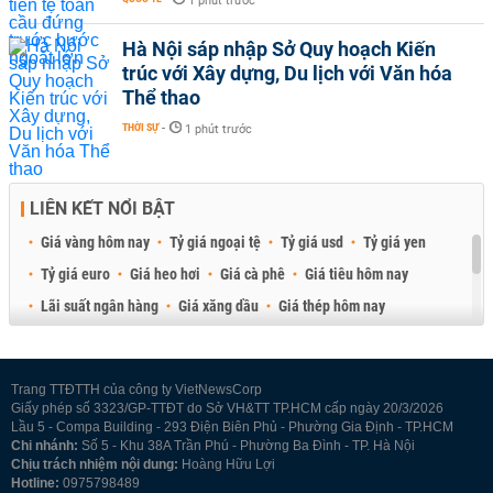
1 phút trước
Hà Nội sáp nhập Sở Quy hoạch Kiến
trúc với Xây dựng, Du lịch với Văn hóa
Thể thao
THỜI SỰ
-
1 phút trước
LIÊN KẾT NỔI BẬT
Giá vàng hôm nay
Tỷ giá ngoại tệ
Tỷ giá usd
Tỷ giá yen
Tỷ giá euro
Giá heo hơi
Giá cà phê
Giá tiêu hôm nay
Lãi suất ngân hàng
Giá xăng dầu
Giá thép hôm nay
Giá sầu riêng
Giá thịt heo
Giá gạo
Giá cao su
Best Retail Brokers
Diễn đàn đầu tư Việt Nam 2026
Trang TTĐTTH của công ty VietNewsCorp
Giấy phép số 3323/GP-TTĐT do Sở VH&TT TP.HCM cấp ngày 20/3/2026
Lầu 5 - Compa Building - 293 Điện Biên Phủ - Phường Gia Định - TP.HCM
Chi nhánh:
Số 5 - Khu 38A Trần Phú - Phường Ba Đình - TP. Hà Nội
Chịu trách nhiệm nội dung:
Hoàng Hữu Lợi
Hotline:
0975798489