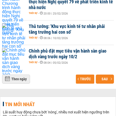
thực hiện Nghị quyết 79 về phát triển kinh tế
nhà nước
THỜI SỰ
-
20:00 | 25/02/2026
Thủ tướng: 'Khu vực kinh tế tư nhân phải
tăng trưởng hai con số'
THỜI SỰ
-
08:06 | 10/02/2026
Chính phủ đặt mục tiêu vận hành sàn giao
dịch vàng trước ngày 10/2
THỜI SỰ
-
08:04 | 05/02/2026
Theo ngày
TRƯỚC
SAU
TIN MỚI NHẤT
Lãi suất huy động chưa bớt 'nóng', nhiều nơi xuất hiện ngưỡng trên