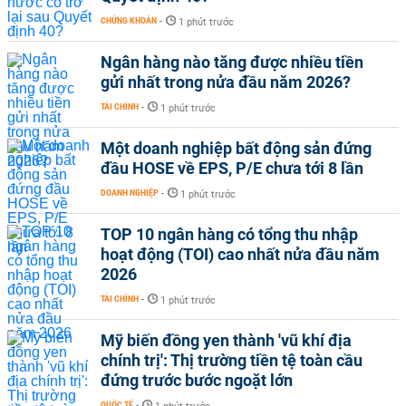
CHỨNG KHOÁN
-
1 phút trước
Ngân hàng nào tăng được nhiều tiền
gửi nhất trong nửa đầu năm 2026?
TÀI CHÍNH
-
1 phút trước
Một doanh nghiệp bất động sản đứng
đầu HOSE về EPS, P/E chưa tới 8 lần
DOANH NGHIỆP
-
1 phút trước
TOP 10 ngân hàng có tổng thu nhập
hoạt động (TOI) cao nhất nửa đầu năm
2026
TÀI CHÍNH
-
1 phút trước
Mỹ biến đồng yen thành 'vũ khí địa
chính trị': Thị trường tiền tệ toàn cầu
đứng trước bước ngoặt lớn
QUỐC TẾ
-