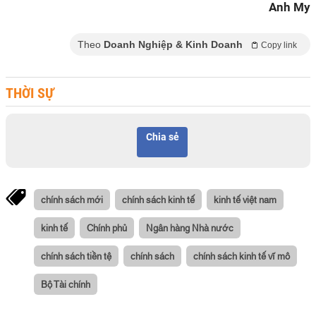
Anh My
Theo
Doanh Nghiệp & Kinh Doanh
Copy link
THỜI SỰ
Chia sẻ
chính sách mới
chính sách kinh tế
kinh tế việt nam
kinh tế
Chính phủ
Ngân hàng Nhà nước
chính sách tiền tệ
chính sách
chính sách kinh tế vĩ mô
Bộ Tài chính