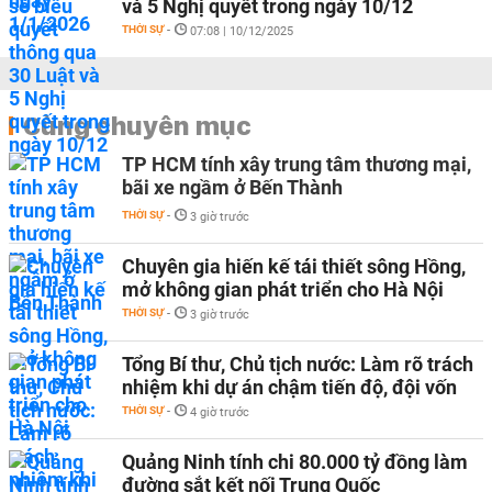
và 5 Nghị quyết trong ngày 10/12
THỜI SỰ
-
07:08 | 10/12/2025
Cùng chuyên mục
TP HCM tính xây trung tâm thương mại,
bãi xe ngầm ở Bến Thành
THỜI SỰ
-
3 giờ trước
Chuyên gia hiến kế tái thiết sông Hồng,
mở không gian phát triển cho Hà Nội
THỜI SỰ
-
3 giờ trước
Tổng Bí thư, Chủ tịch nước: Làm rõ trách
nhiệm khi dự án chậm tiến độ, đội vốn
THỜI SỰ
-
4 giờ trước
Quảng Ninh tính chi 80.000 tỷ đồng làm
đường sắt kết nối Trung Quốc