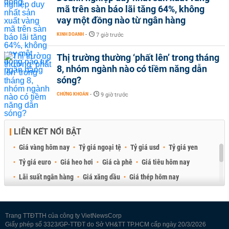
mã trên sàn báo lãi tăng 64%, không
vay một đồng nào từ ngân hàng
KINH DOANH
-
7 giờ trước
Thị trường thường ‘phất lên’ trong tháng
8, nhóm ngành nào có tiềm năng dẫn
sóng?
CHỨNG KHOÁN
-
9 giờ trước
LIÊN KẾT NỔI BẬT
Giá vàng hôm nay
Tỷ giá ngoại tệ
Tỷ giá usd
Tỷ giá yen
Tỷ giá euro
Giá heo hơi
Giá cà phê
Giá tiêu hôm nay
Lãi suất ngân hàng
Giá xăng dầu
Giá thép hôm nay
Giá sầu riêng
Giá thịt heo
Giá gạo
Giá cao su
Best Retail Brokers
Diễn đàn đầu tư Việt Nam 2026
Trang TTĐTTH của công ty VietNewsCorp
Giấy phép số 3323/GP-TTĐT do Sở VH&TT TP.HCM cấp ngày 20/3/2026