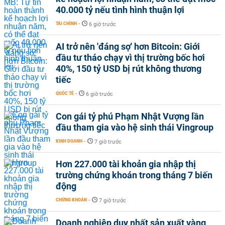
40.000 tỷ nếu tình hình thuận lợi
TÀI CHÍNH
-
6 giờ trước
AI trở nên 'đáng sợ' hơn Bitcoin: Giới
đầu tư tháo chạy vì thị trường bốc hơi
40%, 150 tỷ USD bị rút không thương
tiếc
QUỐC TẾ
-
6 giờ trước
Con gái tỷ phú Phạm Nhật Vượng lần
đầu tham gia vào hệ sinh thái Vingroup
KINH DOANH
-
7 giờ trước
Hơn 227.000 tài khoản gia nhập thị
trường chứng khoán trong tháng 7 biến
động
CHỨNG KHOÁN
-
7 giờ trước
Doanh nghiệp duy nhất sản xuất vàng