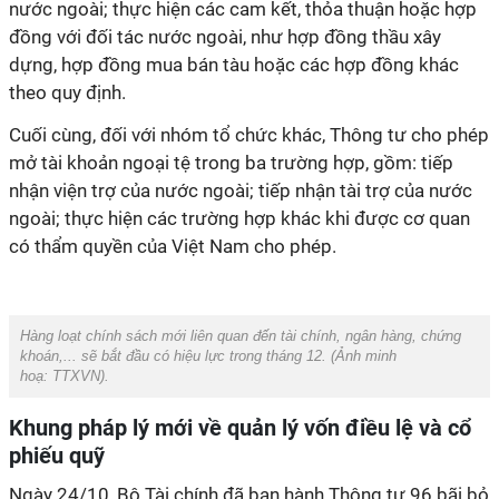
nước ngoài; thực hiện các cam kết, thỏa thuận hoặc hợp
đồng với đối tác nước ngoài, như hợp đồng thầu xây
dựng, hợp đồng mua bán tàu hoặc các hợp đồng khác
theo quy định.
Cuối cùng, đối với nhóm tổ chức khác, Thông tư cho phép
mở tài khoản ngoại tệ trong ba trường hợp, gồm: tiếp
nhận viện trợ của nước ngoài; tiếp nhận tài trợ của nước
ngoài; thực hiện các trường hợp khác khi được cơ quan
có thẩm quyền của Việt Nam cho phép.
Hàng loạt chính sách mới liên quan đến tài chính, ngân hàng, chứng
khoán,... sẽ bắt đầu có hiệu lực trong tháng 12. (Ảnh minh
hoạ:
TTXVN
).
Khung pháp lý mới về quản lý vốn điều lệ và cổ
phiếu quỹ
Ngày 24/10, Bộ Tài chính đã ban hành Thông tư 96 bãi bỏ