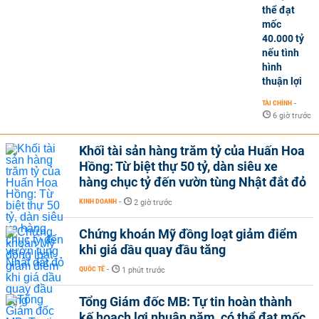
thể đạt
mốc
40.000 tỷ
nếu tình
hình
thuận lợi
TÀI CHÍNH
-
6 giờ trước
Khối tài sản hàng trăm tỷ của Huấn Hoa
Hồng: Từ biệt thự 50 tỷ, dàn siêu xe
hàng chục tỷ đến vườn tùng Nhật đắt đỏ
KINH DOANH
-
2 giờ trước
Chứng khoán Mỹ đồng loạt giảm điểm
khi giá dầu quay đầu tăng
QUỐC TẾ
-
1 phút trước
Tổng Giám đốc MB: Tự tin hoàn thành
kế hoạch lợi nhuận năm, có thể đạt mốc