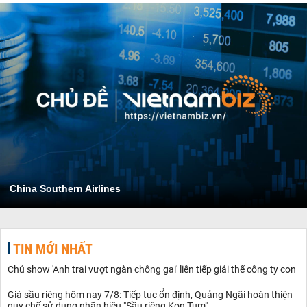
China Southern Airlines
TIN MỚI NHẤT
Chủ show 'Anh trai vượt ngàn chông gai' liên tiếp giải thế công ty con
Giá sầu riêng hôm nay 7/8: Tiếp tục ổn định, Quảng Ngãi hoàn thiện
quy chế sử dụng nhãn hiệu "Sầu riêng Kon Tum"