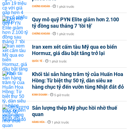
CHỨNG KHOÁN
-
1 phút trước
Quy mô quỹ PYN Elite giảm hơn 2.100
tỷ đồng sau tháng 7 ‘tồi tệ’
CHỨNG KHOÁN
-
1 phút trước
Iran xem xét cấm tàu Mỹ qua eo biển
Hormuz, giá dầu bật tăng trở lại
QUỐC TẾ
-
1 phút trước
Khối tài sản hàng trăm tỷ của Huấn Hoa
Hồng: Từ biệt thự 50 tỷ, dàn siêu xe
hàng chục tỷ đến vườn tùng Nhật đắt đỏ
KINH DOANH
-
5 giờ trước
Sản lượng thép Mỹ phục hồi nhờ thuế
quan
HÀNG HÓA
-
1 phút trước