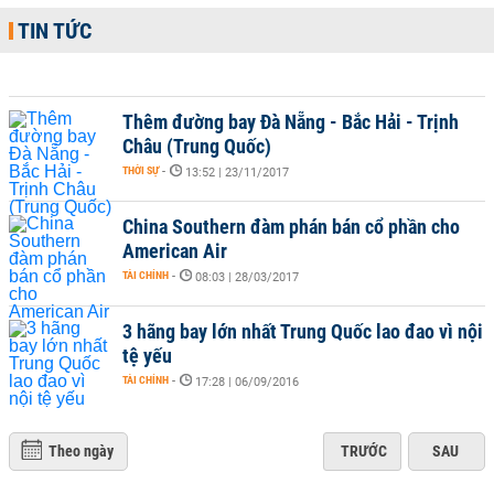
TIN TỨC
Thêm đường bay Đà Nẵng - Bắc Hải - Trịnh
Châu (Trung Quốc)
THỜI SỰ
-
13:52 | 23/11/2017
China Southern đàm phán bán cổ phần cho
American Air
TÀI CHÍNH
-
08:03 | 28/03/2017
3 hãng bay lớn nhất Trung Quốc lao đao vì nội
tệ yếu
TÀI CHÍNH
-
17:28 | 06/09/2016
Theo ngày
TRƯỚC
SAU