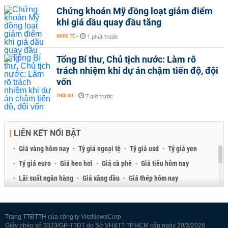
Chứng khoán Mỹ đồng loạt giảm điểm
khi giá dầu quay đầu tăng
QUỐC TẾ
-
1 phút trước
Tổng Bí thư, Chủ tịch nước: Làm rõ
trách nhiệm khi dự án chậm tiến độ, đội
vốn
THỜI SỰ
-
7 giờ trước
LIÊN KẾT NỔI BẬT
Giá vàng hôm nay
Tỷ giá ngoại tệ
Tỷ giá usd
Tỷ giá yen
Tỷ giá euro
Giá heo hơi
Giá cà phê
Giá tiêu hôm nay
Lãi suất ngân hàng
Giá xăng dầu
Giá thép hôm nay
Giá sầu riêng
Giá thịt heo
Giá gạo
Giá cao su
Best Retail Brokers
Diễn đàn đầu tư Việt Nam 2026
Trang TTĐTTH của công ty VietNewsCorp
Giấy phép số 3323/GP-TTĐT do Sở VH&TT TP.HCM cấp ngày 20/3/2026