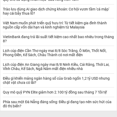
Trào lưu dùng AI giao dịch chứng khoán: Cơ hội vươn tầm 'cá mập'
hay cái bẫy thua lỗ?
Việt Nam muốn phát triển quỹ hưu trí: Từ tiết kiệm gia đình thành
nguồn cấp vốn dài hạn và kinh nghiệm từ Malaysia
VietinBank đang trả lãi suất tiết kiệm cao nhất bao nhiêu trong tháng
8?
Lịch cúp điện Cần Thơ ngày mai 8/8 Sóc Trăng, Ô Môn, Thốt Nốt,
Phong Điền, Kế Sách, Châu Thành có nơi mất điện
Lịch cúp điện An Giang ngày mai 8/8 Ninh Kiều, Cái Răng, Thới Lai,
Vĩnh Châu, Kế Sách, Ngã Năm mất điện nhiều nhà
Điều gì khiến mảng ngân hàng số của Grab ngốn 1,2 tỷ USD nhưng
chật vật chưa có lãi?
Quy mô quỹ PYN Elite giảm hơn 2.100 tỷ đồng sau tháng 7 ‘tồi tệ’
Phía sau một Đà Nẵng đáng sống: Điều gì đang tạo nên sức hút của
đô thị biển?