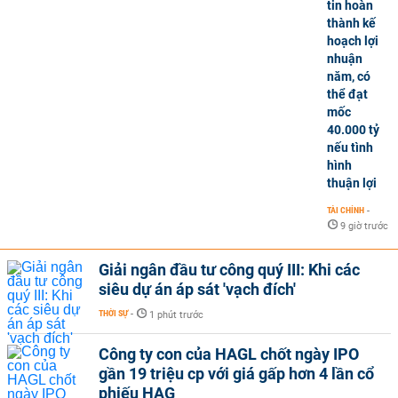
tin hoàn
thành kế
hoạch lợi
nhuận
năm, có
thể đạt
mốc
40.000 tỷ
nếu tình
hình
thuận lợi
TÀI CHÍNH
-
9 giờ trước
Giải ngân đầu tư công quý III: Khi các
siêu dự án áp sát 'vạch đích'
THỜI SỰ
-
1 phút trước
Công ty con của HAGL chốt ngày IPO
gần 19 triệu cp với giá gấp hơn 4 lần cổ
phiếu HAG