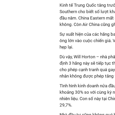
Kinh tế Trung Quốc tăng trưở
Southern cho biết số lượt k
đầu năm. China Eastern mất
không. Còn Air China cũng g
Sự xuất hiện của các hãng bay
ông lớn vào cuộc chiến giá. 
hẹp lại.
Dù vậy, Will Horton – nhà phâ
định 3 hãng này sẽ tiếp tục 
cho phép cạnh tranh quá gay
nhân không được phép tăng tr
Tình hình kinh doanh nửa đầu
khoảng 30% so với cùng kỳ nă
nhiên liệu. Con số này tại Ch
29,7%.
Nhà đầu tư cũng không quá bi