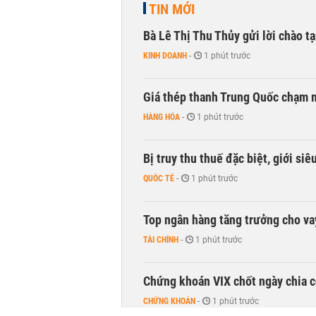
TIN MỚI
Bà Lê Thị Thu Thủy gửi lời chào t
KINH DOANH
-
1 phút trước
Giá thép thanh Trung Quốc chạm 
HÀNG HÓA
-
1 phút trước
Bị truy thu thuế đặc biệt, giới si
QUỐC TẾ
-
1 phút trước
Top ngân hàng tăng trưởng cho v
TÀI CHÍNH
-
1 phút trước
Chứng khoán VIX chốt ngày chia c
CHỨNG KHOÁN
-
1 phút trước