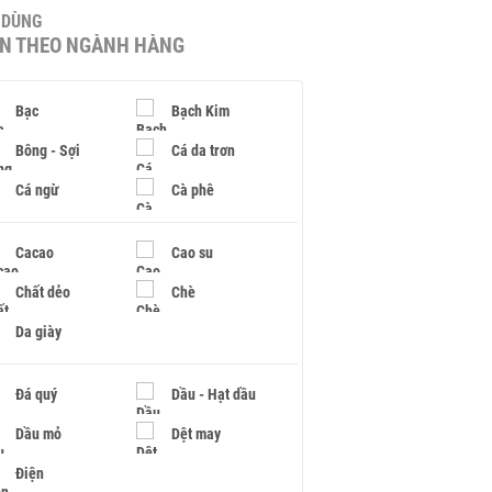
U DÙNG
IN THEO NGÀNH HÀNG
Bạc
Bạch Kim
Bông - Sợi
Cá da trơn
Cá ngừ
Cà phê
Cacao
Cao su
Chất dẻo
Chè
Da giày
Đá quý
Dầu - Hạt dầu
Dầu mỏ
Dệt may
Điện