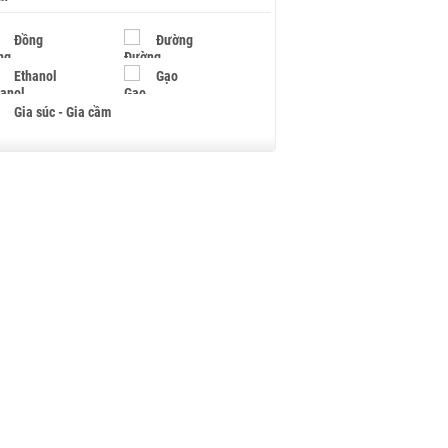
Đồng
Đường
Ethanol
Gạo
Gia súc - Gia cầm
Giấy
Gỗ
Hạt điều
Hồ tiêu - Hạt tiêu
Khí đốt
Kim loại khác
Mắc ca
Muối
Ngũ cốc
Nhựa - Hạt nhựa
Palladium
Phân bón