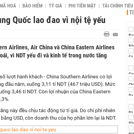
 MÃ HOÁ
BẢO HIỂM
TỶ GIÁ
PHI TIỀN MẶT
TÀI CHÍNH TIÊ
T
ung Quốc lao đao vì nội tệ yếu
n Airlines, Air China và China Eastern Airlines
oái, vì NDT yếu đi và kinh tế trong nước tăng
số lượt hành khách - China Southern Airlines có lợi
g đầu năm, xuống 3,11 tỉ NDT (467 triệu USD). Mức
xuống 3,46 tỉ NDT. Còn lợi nhuận của China Eastern
9,3%.
hãng này đều chịu tác động từ tỉ giá. Do chi phí nhiên
h bằng USD, còn doanh thu của họ phần lớn lại là NDT.