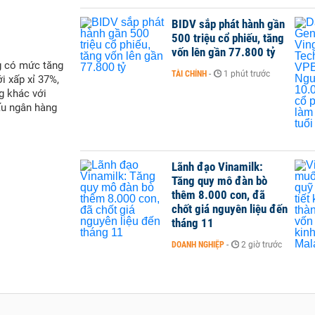
BIDV sắp phát hành gần
500 triệu cổ phiếu, tăng
vốn lên gần 77.800 tỷ
g có mức tăng
TÀI CHÍNH
-
1 phút trước
i xấp xỉ 37%,
g khác với
ấu ngân hàng
Lãnh đạo Vinamilk:
Tăng quy mô đàn bò
thêm 8.000 con, đã
chốt giá nguyên liệu đến
tháng 11
DOANH NGHIỆP
-
2 giờ trước