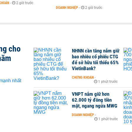
KHOÁN
-
2 giờ trước
DOANH NGHIỆP
-
2 giờ trước
ng cho
NHNN cần tăng nắm giữ
 năm
bao nhiêu cổ phiếu CTG
để sở hữu tối thiểu 65%
VietinBank?
CHỨNG KHOÁN
-
1 phút trước
VNPT nắm giữ hơn
62.000 tỷ đồng tiền
mặt, ngang ngửa MWG
DOANH NGHIỆP
-
1 phút trước