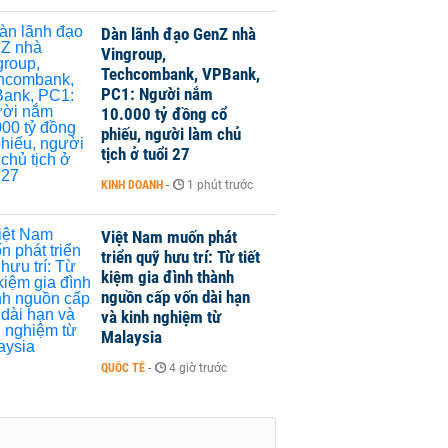
Dàn lãnh đạo GenZ nhà
Vingroup,
Techcombank, VPBank,
PC1: Người nắm
10.000 tỷ đồng cổ
phiếu, người làm chủ
tịch ở tuổi 27
KINH DOANH
-
1 phút trước
Việt Nam muốn phát
triển quỹ hưu trí: Từ tiết
kiệm gia đình thành
nguồn cấp vốn dài hạn
và kinh nghiệm từ
Malaysia
QUỐC TẾ
-
4 giờ trước