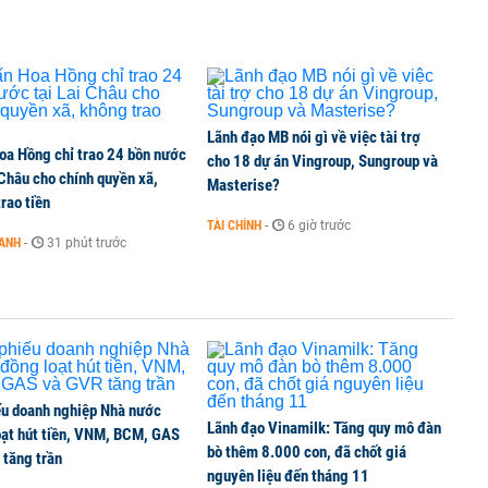
i trong phiên thứ hai lên HOSE
6 nguyên nhân khiến dòng vốn trong nền kinh tế
Lãnh đạo MB nói gì về việc tài trợ
oa Hồng chỉ trao 24 bồn nước
cho 18 dự án Vingroup, Sungroup và
 Châu cho chính quyền xã,
Masterise?
rao tiền
TÀI CHÍNH
-
6 giờ trước
OANH
-
31 phút trước
g tiền mặt, ngang ngửa MWG
ếu doanh nghiệp Nhà nước
Lãnh đạo Vinamilk: Tăng quy mô đàn
oạt hút tiền, VNM, BCM, GAS
bò thêm 8.000 con, đã chốt giá
 tăng trần
nguyên liệu đến tháng 11