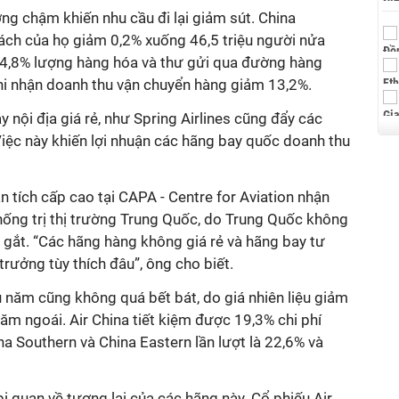
ng chậm khiến nhu cầu đi lại giảm sút. China
hách của họ giảm 0,2% xuống 46,5 triệu người nửa
 4,8% lượng hàng hóa và thư gửi qua đường hàng
hi nhận doanh thu vận chuyển hàng giảm 13,2%.
 nội địa giá rẻ, như Spring Airlines cũng đẩy các
Việc này khiến lợi nhuận các hãng bay quốc doanh thu
n tích cấp cao tại CAPA - Centre for Aviation nhận
thống trị thị trường Trung Quốc, do Trung Quốc không
 gắt. “Các hãng hàng không giá rẻ và hãng bay tư
ưởng tùy thích đâu”, ông cho biết.
 năm cũng không quá bết bát, do giá nhiên liệu giảm
m ngoái. Air China tiết kiệm được 19,3% chi phí
ina Southern và China Eastern lần lượt là 22,6% và
 quan về tương lai của các hãng này. Cổ phiếu Air