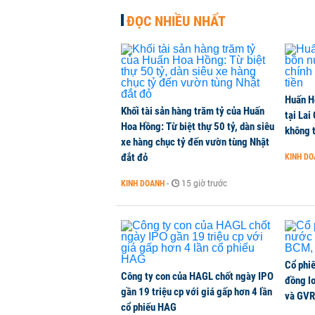
ĐỌC NHIỀU NHẤT
DMX hút gần 700 tỷ đồng vốn ngoạ
CHỨNG KHOÁN
-
1 phút trước
Chuyên gia Phạm Xuân Hoè chỉ ra 
Huấn H
còn 'tắc nghẽn'
Khối tài sản hàng trăm tỷ của Huấn
tại Lai
THỜI SỰ
-
1 phút trước
Hoa Hồng: Từ biệt thự 50 tỷ, dàn siêu
không t
xe hàng chục tỷ đến vườn tùng Nhật
đắt đỏ
KINH D
VNPT nắm giữ hơn 62.000 tỷ đồn
KINH DOANH
-
15 giờ trước
DOANH NGHIỆP
-
1 phút trước
Cổ phi
Công ty con của HAGL chốt ngày IPO
đồng l
gần 19 triệu cp với giá gấp hơn 4 lần
và GVR
cổ phiếu HAG