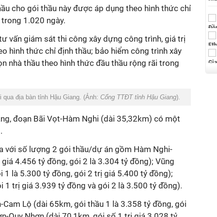
ầu cho gói thầu này được áp dụng theo hình thức chỉ
n trong 1.020 ngày.
tư vấn giám sát thi công xây dựng công trình, giá trị
o hình thức chỉ định thầu; bảo hiểm công trình xây
chọn nhà thầu theo hình thức đầu thầu rộng rãi trong
 qua địa bàn tỉnh Hậu Giang. (Ảnh:
Cổng TTĐT tỉnh Hậu Giang
).
ng, đoạn Bãi Vọt-Hàm Nghi (dài 35,32km)
có một
.
a với số lượng 2 gói thầu/dự án gồm Hàm Nghi-
 giá 4.456 tỷ đồng, gói 2 là 3.304 tỷ đồng); Vũng
1 là 5.300 tỷ đồng, gói 2 trị giá 5.400 tỷ đồng);
1 trị giá 3.939 tỷ đồng và gói 2 là 3.500 tỷ đồng).
Cam Lộ (dài 65km, gói thầu 1 là 3.358 tỷ đồng, gói
ơn-Quy Nhơn (dài 70,1km, gói số 1 trị giá 3.028 tỷ