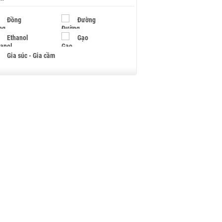
Đồng
Đường
Ethanol
Gạo
Gia súc - Gia cầm
Giấy
Gỗ
Hạt điều
Hồ tiêu - Hạt tiêu
Khí đốt
Kim loại khác
Mắc ca
Muối
Ngũ cốc
Nhựa - Hạt nhựa
Palladium
Phân bón