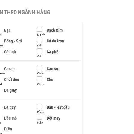
IN THEO NGÀNH HÀNG
Bạc
Bạch Kim
Bông - Sợi
Cá da trơn
Cá ngừ
Cà phê
Cacao
Cao su
Chất dẻo
Chè
Da giày
Đá quý
Dầu - Hạt dầu
Dầu mỏ
Dệt may
Điện