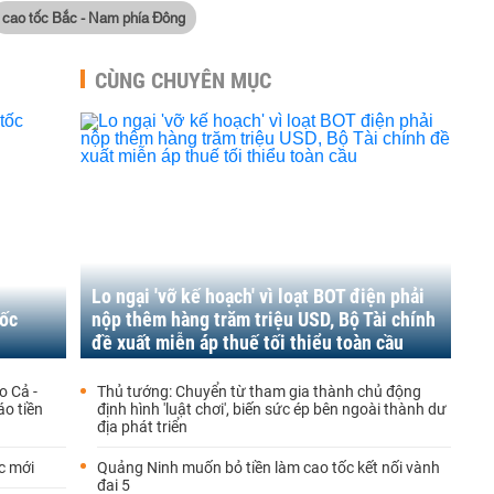
cao tốc Bắc - Nam phía Đông
CÙNG CHUYÊN MỤC
Lo ngại 'vỡ kế hoạch' vì loạt BOT điện phải
tốc
nộp thêm hàng trăm triệu USD, Bộ Tài chính
đề xuất miễn áp thuế tối thiểu toàn cầu
o Cả -
Thủ tướng: Chuyển từ tham gia thành chủ động
áo tiền
định hình 'luật chơi', biến sức ép bên ngoài thành dư
địa phát triển
c mới
Quảng Ninh muốn bỏ tiền làm cao tốc kết nối vành
đai 5