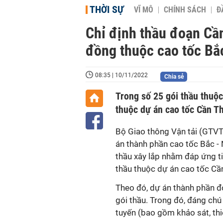
THỜI SỰ
VĨ MÔ
CHÍNH SÁCH
Đ
Chỉ định thầu đoạn Cầ
đồng thuộc cao tốc Bắ
08:35 | 10/11/2022
Chia sẻ
Trong số 25 gói thầu thuộc 
thuộc dự án cao tốc Cần Th
Bộ Giao thông Vận tải (GTVT
án thành phần cao tốc Bắc -
thầu xây lắp nhằm đáp ứng t
thầu thuộc dự án cao tốc Cần
Theo đó, dự án thành phần đ
gói thầu. Trong đó, đáng chú 
tuyến (bao gồm khảo sát, thiế