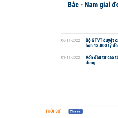
Bắc - Nam giai đ
Bộ GTVT duyệt cá
06-11-2022
hơn 13.800 tỷ đ
Vốn đầu tư cao t
01-11-2022
đồng
THỜI SỰ
Chia sẻ