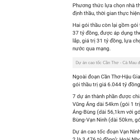
Phương thức lựa chọn nhà th
định thầu, thời gian thực hiệ
Hai gói thầu còn lại gồm gói 
37 tỷ đồng, được áp dụng the
lắp, giá trị 31 tỷ đồng, lựa 
nước qua mạng.
Dự án cao tốc Cần Thơ - Cà Mau đi
Ngoài đoạn Cần Thơ-Hậu Gia
gói thầu trị giá 6.044 tỷ đồng
7 dự án thành phần được chi
Vũng Áng dài 54km (gói 1 trị
Áng-Bùng (dài 56,1km với gói 
Bùng-Vạn Ninh (dài 50km, gói 
Dự án cao tốc đoạn Vạn Ninh-
2 là 3.476 tỷ đồng); Hoài Nh