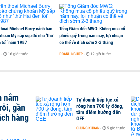
thoại Michael Burry cảnh báo
Tổng Giám đốc MWG: Không mua cổ
khoán Mỹ sắp sụp đổ như ‘thứ
phiếu quỹ trong năm nay, lợi nhuận
n tối’ năm 1987
có thể về đích sớm 2-3 tháng
Ế
-
16 giờ trước
DOANH NGHIỆP
-
12 giờ trước
n nắm
Tự doanh tiếp tục xả
rỗi, gần
ròng hơn 700 tỷ đồng,
tâm điểm hướng đến
ách hàng
GEE
CHỨNG KHOÁN
-
5 giờ trước