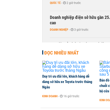
QUỐC TẾ
-
2 giờ trước
Doanh nghiệp điện sở hữu gần 25.0
cao
DOANH NGHIỆP
-
3 giờ trước
Con dâu tỷ phú Hồ Hùng Anh làm 
DOANH NGHIỆP
-
4 giờ trước
ĐỌC NHIỀU NHẤT
Duy trì ưu đãi lớn, khách hàng dễ
Bán đồ
dàng sở hữu xe Toyota trước tháng
chuỗi 
Ngâu
bộ cửa
KINH DOANH
-
16 giờ trước
KINH D