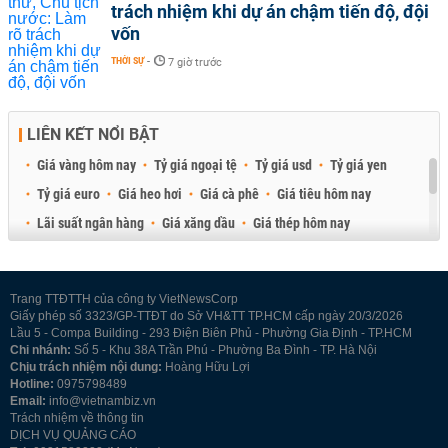
trách nhiệm khi dự án chậm tiến độ, đội
vốn
THỜI SỰ
-
7 giờ trước
LIÊN KẾT NỔI BẬT
Giá vàng hôm nay
Tỷ giá ngoại tệ
Tỷ giá usd
Tỷ giá yen
Tỷ giá euro
Giá heo hơi
Giá cà phê
Giá tiêu hôm nay
Lãi suất ngân hàng
Giá xăng dầu
Giá thép hôm nay
Giá sầu riêng
Giá thịt heo
Giá gạo
Giá cao su
Best Retail Brokers
Diễn đàn đầu tư Việt Nam 2026
Trang TTĐTTH của công ty VietNewsCorp
Giấy phép số 3323/GP-TTĐT do Sở VH&TT TP.HCM cấp ngày 20/3/2026
Lầu 5 - Compa Building - 293 Điện Biên Phủ - Phường Gia Định - TP.HCM
Chi nhánh:
Số 5 - Khu 38A Trần Phú - Phường Ba Đình - TP. Hà Nội
Chịu trách nhiệm nội dung:
Hoàng Hữu Lợi
Hotline:
0975798489
Email:
info@vietnambiz.vn
Trách nhiệm về thông tin
DỊCH VỤ QUẢNG CÁO