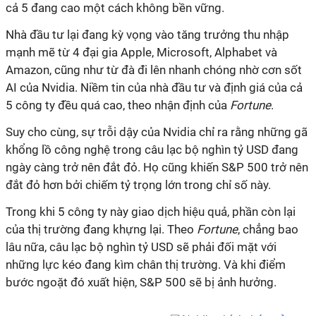
cả 5 đang cao một cách không bền vững.
Nhà đầu tư lại đang kỳ vọng vào tăng trưởng thu nhập
mạnh mẽ từ 4 đại gia Apple, Microsoft, Alphabet và
Amazon, cũng như từ đà đi lên nhanh chóng nhờ cơn sốt
AI của Nvidia. Niềm tin của nhà đầu tư và định giá của cả
5 công ty đều quá cao, theo nhận định của
Fortune
.
Suy cho cùng, sự trỗi dậy của Nvidia chỉ ra rằng những gã
khổng lồ công nghệ trong câu lạc bộ nghìn tỷ USD đang
ngày càng trở nên đắt đỏ. Họ cũng khiến S&P 500 trở nên
đắt đỏ hơn bởi chiếm tỷ trọng lớn trong chỉ số này.
Trong khi 5 công ty này giao dịch hiệu quả, phần còn lại
của thị trường đang khựng lại. Theo
Fortune
, chẳng bao
lâu nữa, câu lạc bộ nghìn tỷ USD sẽ phải đối mặt với
những lực kéo đang kìm chân thị trường. Và khi điểm
bước ngoặt đó xuất hiện, S&P 500 sẽ bị ảnh hưởng.