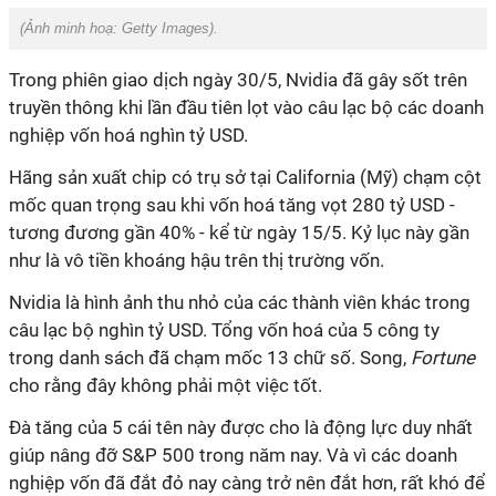
(Ảnh minh hoạ:
Getty Images
).
Trong phiên giao dịch ngày 30/5, Nvidia đã gây sốt trên
truyền thông khi lần đầu tiên lọt vào câu lạc bộ các doanh
nghiệp vốn hoá nghìn tỷ USD.
Hãng sản xuất chip có trụ sở tại California (Mỹ) chạm cột
mốc quan trọng sau khi vốn hoá tăng vọt 280 tỷ USD -
tương đương gần 40% - kể từ ngày 15/5. Kỷ lục này gần
như là vô tiền khoáng hậu trên thị trường vốn.
Nvidia là hình ảnh thu nhỏ của các thành viên khác trong
câu lạc bộ nghìn tỷ USD. Tổng vốn hoá của 5 công ty
trong danh sách đã chạm mốc 13 chữ số. Song,
Fortune
cho rằng đây không phải một việc tốt.
Đà tăng của 5 cái tên này được cho là động lực duy nhất
giúp nâng đỡ S&P 500 trong năm nay. Và vì các doanh
nghiệp vốn đã đắt đỏ nay càng trở nên đắt hơn, rất khó để