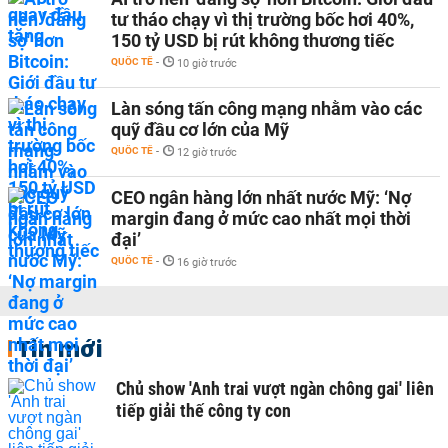
tư tháo chạy vì thị trường bốc hơi 40%,
150 tỷ USD bị rút không thương tiếc
QUỐC TẾ
-
10 giờ trước
Làn sóng tấn công mạng nhằm vào các
quỹ đầu cơ lớn của Mỹ
QUỐC TẾ
-
12 giờ trước
CEO ngân hàng lớn nhất nước Mỹ: ‘Nợ
margin đang ở mức cao nhất mọi thời
đại’
QUỐC TẾ
-
16 giờ trước
Tin mới
Chủ show 'Anh trai vượt ngàn chông gai' liên
tiếp giải thế công ty con