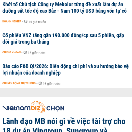
Khởi tố Chủ tịch Công ty Mekolor từng đề xuất làm dự án
đường sắt tốc độ cao Bắc - Nam 100 tỷ USD bằng vốn tự có
DOANH NGHIỆP
-
14 giờ trước
Cổ phiếu VNZ tăng gần 190.000 đồng/cp sau 5 phiên, gấp
đôi giá trong ba tháng
CHỨNG KHOÁN
-
15 giờ trước
Báo cáo F&B QI/2026: Biến động chi phí và xu hướng bảo vệ
lợi nhuận của doanh nghiệp
CHUYỂN ĐỘNG THỊ TRƯỜNG
-
16 giờ trước
Lãnh đạo MB nói gì về việc tài trợ cho
18 dự án Vingroup, Sungroup và