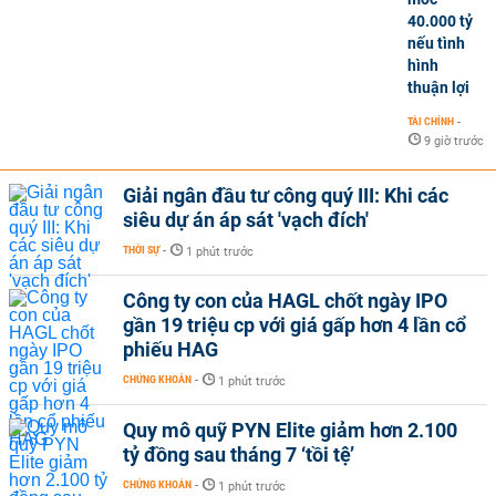
40.000 tỷ
nếu tình
hình
thuận lợi
TÀI CHÍNH
-
9 giờ trước
Giải ngân đầu tư công quý III: Khi các
siêu dự án áp sát 'vạch đích'
THỜI SỰ
-
1 phút trước
Công ty con của HAGL chốt ngày IPO
gần 19 triệu cp với giá gấp hơn 4 lần cổ
phiếu HAG
CHỨNG KHOÁN
-
1 phút trước
Quy mô quỹ PYN Elite giảm hơn 2.100
tỷ đồng sau tháng 7 ‘tồi tệ’
CHỨNG KHOÁN
-
1 phút trước