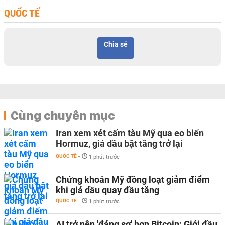
QUỐC TẾ
Chia sẻ
Cùng chuyên mục
Iran xem xét cấm tàu Mỹ qua eo biển
Hormuz, giá dầu bật tăng trở lại
QUỐC TẾ
-
1 phút trước
Chứng khoán Mỹ đồng loạt giảm điểm
khi giá dầu quay đầu tăng
QUỐC TẾ
-
1 phút trước
AI trở nên 'đáng sợ' hơn Bitcoin: Giới đầu