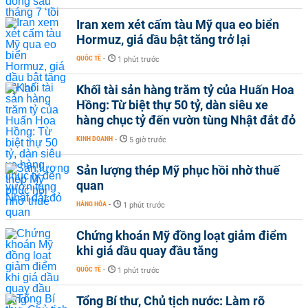
Iran xem xét cấm tàu Mỹ qua eo biển
Hormuz, giá dầu bật tăng trở lại
QUỐC TẾ
-
1 phút trước
Khối tài sản hàng trăm tỷ của Huấn Hoa
Hồng: Từ biệt thự 50 tỷ, dàn siêu xe
hàng chục tỷ đến vườn tùng Nhật đắt đỏ
KINH DOANH
-
5 giờ trước
Sản lượng thép Mỹ phục hồi nhờ thuế
quan
HÀNG HÓA
-
1 phút trước
Chứng khoán Mỹ đồng loạt giảm điểm
khi giá dầu quay đầu tăng
QUỐC TẾ
-
1 phút trước
Tổng Bí thư, Chủ tịch nước: Làm rõ