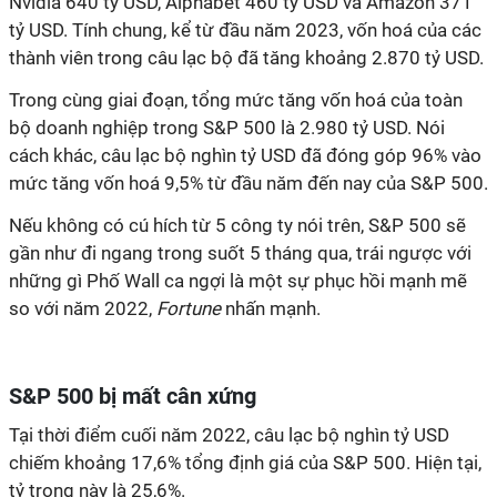
Nvidia 640 tỷ USD, Alphabet 460 tỷ USD và Amazon 371
tỷ USD.
Tính chung, kể từ đầu năm 2023, vốn hoá của các
thành viên trong câu lạc bộ đã tăng khoảng 2.870 tỷ USD.
Trong cùng giai đoạn, tổng mức tăng vốn hoá của toàn
bộ doanh nghiệp trong S&P 500 là 2.980 tỷ USD. Nói
cách khác, câu lạc bộ nghìn tỷ USD đã đóng góp 96% vào
mức tăng vốn hoá 9,5% từ đầu năm đến nay của S&P 500.
Nếu không có cú hích từ 5 công ty nói trên, S&P 500 sẽ
gần như đi ngang trong suốt 5 tháng qua, trái ngược với
những gì Phố Wall ca ngợi là một sự phục hồi mạnh mẽ
so với năm 2022,
Fortune
nhấn mạnh.
S&P 500 bị mất cân xứng
Tại thời điểm cuối năm 2022, câu lạc bộ nghìn tỷ USD
chiếm khoảng 17,6% tổng định giá của S&P 500. Hiện tại,
tỷ trọng này là 25,6%.