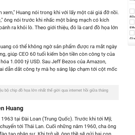
xem," Huang nói trong khi với lấy một cái giá đỡ nồi.
," ông nói trước khi nhấc một bảng mạch có kích
h ra khỏi lò. Theo giới thiệu, đó là card đồ họa lớn
 Huang có thể không ngờ sản phẩm được ra mắt ngày
ng, giúp CEO 60 tuổi kiếm bộn tiền còn công ty của
n hóa 1.000 tỷ USD. Sau Jeff Bezos của Amazon,
ai dẫn dắt công ty mà họ sáng lập chạm tới cột mốc
 bộ chip đồ họa lớn nhất thế giới qua internet hồi giữa tháng
sen Huang
963 tại Đài Loan (Trung Quốc). Trước khi tới Mỹ,
 chuyển tới Thái Lan. Cuối những năm 1960, cha ông
ào tạo nhân sự. Khi trở về, ông thề sẽ gửi hai con