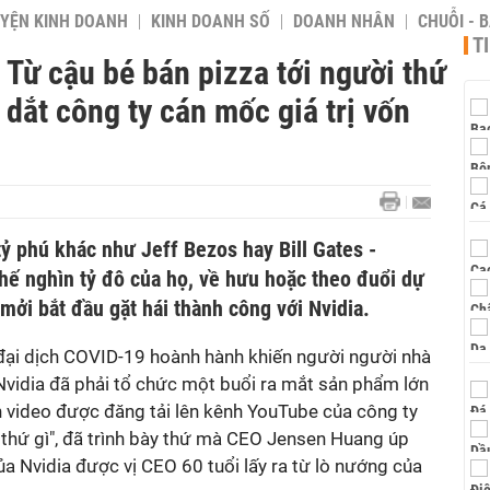
YỆN KINH DOANH
KINH DOANH SỐ
DOANH NHÂN
CHUỖI - 
T
Từ cậu bé bán pizza tới người thứ
 dắt công ty cán mốc giá trị vốn
tỷ phú khác như Jeff Bezos hay Bill Gates -
hế nghìn tỷ đô của họ, về hưu hoặc theo đuổi dự
ởi bắt đầu gặt hái thành công với Nvidia.
đại dịch COVID-19 hoành hành khiến người người nhà
 Nvidia đã phải tổ chức một buổi ra mắt sản phẩm lớn
 video được đăng tải lên kênh YouTube của công ty
 thứ gì", đã trình bày thứ mà CEO Jensen Huang úp
a Nvidia được vị CEO 60 tuổi lấy ra từ lò nướng của