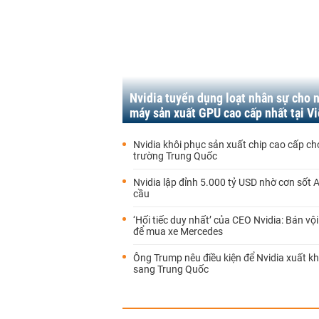
Nvidia tuyển dụng loạt nhân sự cho 
máy sản xuất GPU cao cấp nhất tại V
Nvidia khôi phục sản xuất chip cao cấp cho
trường Trung Quốc
Nvidia lập đỉnh 5.000 tỷ USD nhờ cơn sốt A
cầu
‘Hối tiếc duy nhất’ của CEO Nvidia: Bán vội
để mua xe Mercedes
Ông Trump nêu điều kiện để Nvidia xuất k
sang Trung Quốc