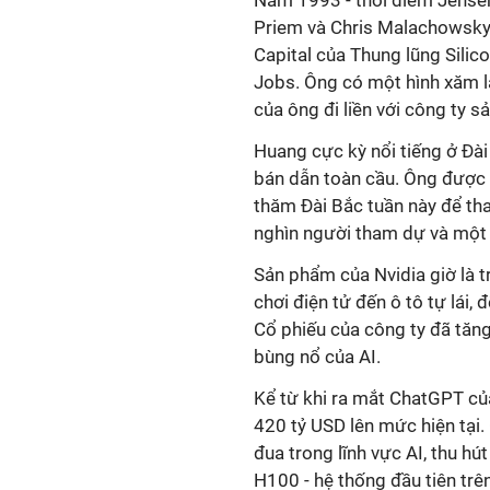
Năm 1993 - thời điểm Jensen
Priem và Chris Malachowsky 
Capital của Thung lũng Silico
Jobs. Ông có một hình xăm lấ
của ông đi liền với công ty sả
Huang cực kỳ nổi tiếng ở Đài
bán dẫn toàn cầu. Ông được
thăm Đài Bắc tuần này để th
nghìn người tham dự và một
Sản phẩm của Nvidia giờ là t
chơi điện tử đến ô tô tự lái, 
Cổ phiếu của công ty đã tăn
bùng nổ của AI.
Kể từ khi ra mắt ChatGPT của
420 tỷ USD lên mức hiện tại
đua trong lĩnh vực AI, thu hú
H100 - hệ thống đầu tiên trên