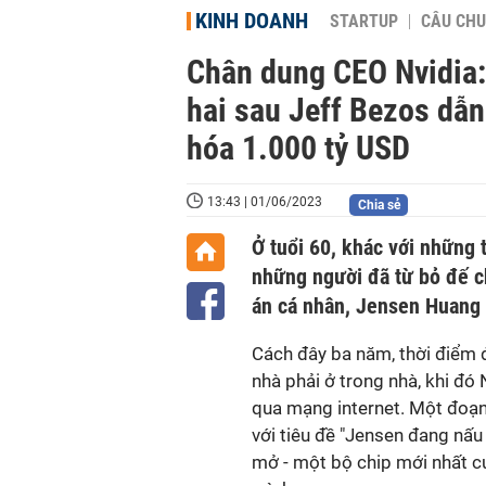
KINH DOANH
STARTUP
CÂU CHU
Chân dung CEO Nvidia: 
hai sau Jeff Bezos dẫn
hóa 1.000 tỷ USD
13:43 | 01/06/2023
Chia sẻ
Ở tuổi 60, khác với những 
những người đã từ bỏ đế c
án cá nhân, Jensen Huang m
Cách đây ba năm, thời điểm 
nhà phải ở trong nhà, khi đó
qua mạng internet. Một đoạn
với tiêu đề "Jensen đang nấu
mở - một bộ chip mới nhất củ