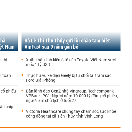
nhà
Bà Lê Thị Thu Thủy gửi lời chào tạm biệt
iệt Nam
VinFast sau 9 năm gắn bó
 thị
Xuất khẩu linh kiện ô tô của Toyota Việt Nam vượt
mốc 1 tỷ USD
I toàn
Thực hư vụ xe điện Geely bị từ chối tại trạm sạc
Ford Giải Phóng
 cổ phiếu
Dàn lãnh đạo GenZ nhà Vingroup, Techcombank,
VPBank, PC1: Người nắm 10.000 tỷ đồng cổ phiếu,
người làm chủ tịch ở tuổi 27
hẩu chip
Victoria Healthcare chung tay chăm sóc sức khỏe
cộng đồng tại xã Tiên Thủy, tỉnh Vĩnh Long