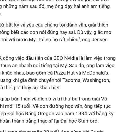
ong những năm sau đó, mẹ ông dạy hai anh em tiếng
o.
ừ bất kỳ và yêu cầu chúng tôi đánh vần, giải thích
hông biết các con nói đúng hay sai. Dù vậy, giấc mơ
tới với nước Mỹ. Tôi nợ họ rất nhiều", ông Jensen
 công việc đầu tiên của CEO Nvidia là làm việc trong
thức ăn nhanh nổi tiếng tại Mỹ. Sau đó, ông làm việc
h khác nhau, bao gồm cả Pizza Hut và McDonald's.
Huang khi gia đình chuyển tới Tacoma, Washington,
 thế giới thấy sự khác biệt.
iúp bản thân về đích ở vị trí thứ ba trong giải Vô
i mới 15 tuổi. Về con đường học vấn, ông tiếp tục
hiệp Đại học Bang Oregon vào năm 1984 với bằng kỹ
hoàn thành bằng thạc sĩ tại Đại học Stanford.