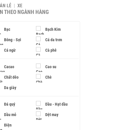
BÁN LẺ
XE
IN THEO NGÀNH HÀNG
Bạc
Bạch Kim
Bông - Sợi
Cá da trơn
Cá ngừ
Cà phê
Cacao
Cao su
Chất dẻo
Chè
Da giày
Đá quý
Dầu - Hạt dầu
Dầu mỏ
Dệt may
Điện