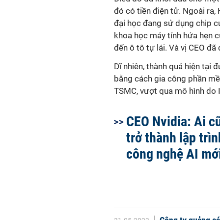
đó có tiền điện tử. Ngoài ra
đại học đang sử dụng chip củ
khoa học máy tính hứa hẹn c
đến ô tô tự lái. Và vị CEO đã
Dĩ nhiên, thành quả hiện tại 
bằng cách gia công phần mềm
TSMC, vượt qua mô hình do In
CEO Nvidia: Ai c
trở thành lập trìn
công nghệ AI mớ