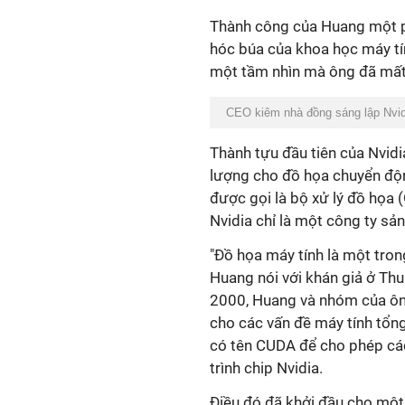
Thành công của Huang một p
hóc búa của khoa học máy t
một tầm nhìn mà ông đã mất 
CEO kiêm nhà đồng sáng lập Nvid
Thành tựu đầu tiên của Nvid
lượng cho đồ họa chuyển độn
được gọi là bộ xử lý đồ họa 
Nvidia chỉ là một công ty sản
"Đồ họa máy tính là một tro
Huang nói với khán giả ở Th
2000, Huang và nhóm của ông
cho các vấn đề máy tính tổn
có tên CUDA để cho phép các
trình chip Nvidia.
Điều đó đã khởi đầu cho một