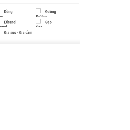
Đồng
Đường
Ethanol
Gạo
Gia súc - Gia cầm
Giấy
Gỗ
Hạt điều
Hồ tiêu - Hạt tiêu
Khí đốt
Kim loại khác
Mắc ca
Muối
Ngũ cốc
Nhựa - Hạt nhựa
Palladium
Phân bón