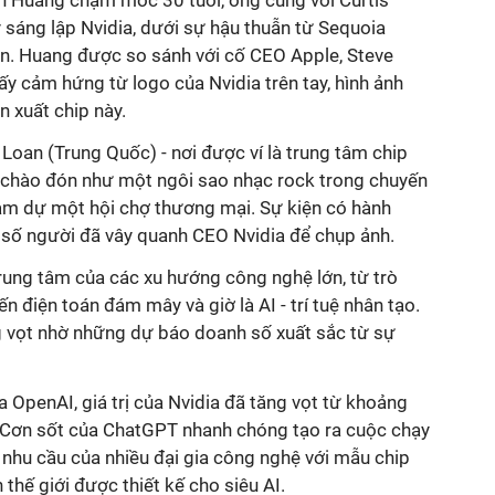
 Huang chạm mốc 30 tuổi, ông cùng với Curtis
sáng lập Nvidia, dưới sự hậu thuẫn từ Sequoia
n.
Huang được so sánh với cố CEO Apple, Steve
y cảm hứng từ logo của Nvidia trên tay, hình ảnh
n xuất chip này.
 Loan (Trung Quốc) - nơi được ví là trung tâm chip
 chào đón như một ngôi sao nhạc rock trong chuyến
am dự một hội chợ thương mại. Sự kiện có hành
 số người đã vây quanh CEO Nvidia để chụp ảnh.
rung tâm của các xu hướng công nghệ lớn, từ trò
đến điện toán đám mây và giờ là AI - trí tuệ nhân tạo.
g vọt nhờ những dự báo doanh số xuất sắc từ sự
 OpenAI, giá trị của Nvidia đã tăng vọt từ khoảng
. Cơn sốt của ChatGPT nhanh chóng tạo ra cuộc chạy
t nhu cầu của nhiều đại gia công nghệ với mẫu chip
 thế giới được thiết kế cho siêu AI.