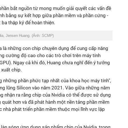
hần bắt nguồn từ mong muốn giải quyết các vấn đề
ính bằng sự kết hợp giữa phần mềm và phần cứng -
ba thập kỷ để hoàn thiện.
ia, Jensen Huang. (Ảnh:
SCMP
)
ia là những con chip chuyên dụng để cung cấp năng
g cường độ cao cho các trò chơi trên máy tính
(GPU). Ngay cả khi đó, Huang chưa nghĩ đến ý tưởng
 xuất chip.
ng những phần phức tạp nhất của khoa học máy tính",
ung lũng Silicon vào năm 2021. Vào giữa những năm
 nhận ra rằng chip của Nvidia có thể được sử dụng
g quát hơn và đã phát hành một nền tảng phần mềm
 nhà phát triển phần mềm thuộc mọi lĩnh vực lập
 làn sóng ứng dụng sản phẩm chip của Nvidia, trong