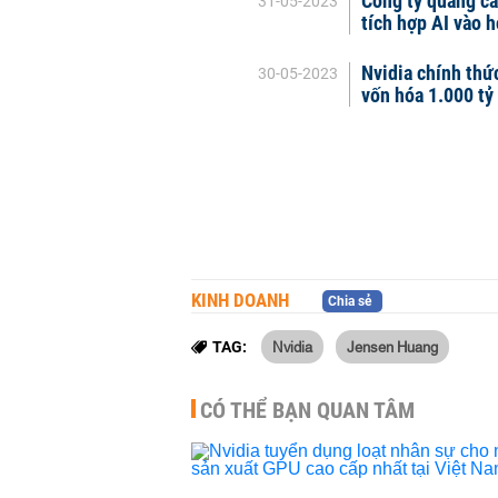
Công ty quảng cáo
31-05-2023
tích hợp AI vào 
Nvidia chính thức
30-05-2023
vốn hóa 1.000 tỷ
KINH DOANH
Chia sẻ
Nvidia
Jensen Huang
TAG:
CÓ THỂ BẠN QUAN TÂM