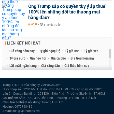
Ông Trump sắp có quyền tùy ý áp thuế
100% lên những đối tác thương mại
hàng đầu?
QUỐC TẾ
-
31 phút trước
LIÊN KẾT NỔI BẬT
Giá vàng hôm nay
Tỷ giá ngoại tệ
Tỷ giá usd
Tỷ giá yen
Tỷ giá euro
Giá heo hơi
Giá cà phê
Giá tiêu hôm nay
Lãi suất ngân hàng
Giá xăng dầu
Giá thép hôm nay
Giá sầu riêng
Giá thịt heo
Giá gạo
Giá cao su
Best Retail Brokers
Diễn đàn đầu tư Việt Nam 2026
Trang TTĐTTH của công ty VietNewsCorp
Giấy phép số 3323/GP-TTĐT do Sở VH&TT TP.HCM cấp ngày 20/3/2026
Lầu 5 - Compa Building - 293 Điện Biên Phủ - Phường Gia Định - TP.HCM
Chi nhánh:
Số 5 - Khu 38A Trần Phú - Phường Ba Đình - TP. Hà Nội
Chịu trách nhiệm nội dung:
Hoàng Hữu Lợi
Hotline:
0975798489
Email:
info@vietnambiz.vn