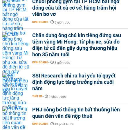
Chuỗi phòng gym tại TP HCM bất ngờ
đóng cửa tất cả cơ sở, hàng trăm hội
viên bơ vơ
KINH DOANH
-
8 giờ trước
Chân dung ông chủ kín tiếng đứng sau
tiệm vàng Mi Hồng: Từ phụ xe, sửa đồ
điện tử cũ đến gây dựng thương hiệu
hơn 35 năm tuổi
KINH DOANH
-
3 giờ trước
SSI Research chỉ ra hai yếu tố quyết
định động lực tăng trưởng nửa cuối
năm
THỜI SỰ
-
1 phút trước
PNJ công bố thông tin bất thường liên
quan đến vấn đề nộp thuế
KINH DOANH
-
43 phút trước