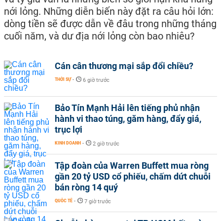
nới lỏng. Những diễn biến này đặt ra câu hỏi lớn:
dòng tiền sẽ được dẫn về đâu trong những tháng
cuối năm, và dư địa nới lỏng còn bao nhiêu?
Cán cân thương mại sắp đổi chiều?
THỜI SỰ
-
6 giờ trước
Bảo Tín Mạnh Hải lên tiếng phủ nhận
hành vi thao túng, găm hàng, đẩy giá,
trục lợi
KINH DOANH
-
2 giờ trước
Tập đoàn của Warren Buffett mua ròng
gần 20 tỷ USD cổ phiếu, chấm dứt chuỗi
bán ròng 14 quý
QUỐC TẾ
-
7 giờ trước