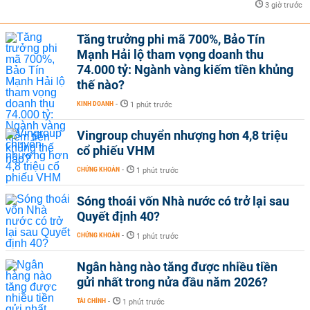
3 giờ trước
Tăng trưởng phi mã 700%, Bảo Tín
Mạnh Hải lộ tham vọng doanh thu
74.000 tỷ: Ngành vàng kiếm tiền khủng
thế nào?
KINH DOANH
-
1 phút trước
Vingroup chuyển nhượng hơn 4,8 triệu
cổ phiếu VHM
CHỨNG KHOÁN
-
1 phút trước
Sóng thoái vốn Nhà nước có trở lại sau
Quyết định 40?
CHỨNG KHOÁN
-
1 phút trước
Ngân hàng nào tăng được nhiều tiền
gửi nhất trong nửa đầu năm 2026?
TÀI CHÍNH
-
1 phút trước