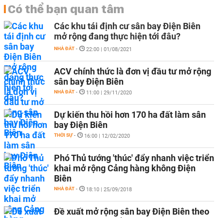
Có thể bạn quan tâm
Các khu tái định cư sân bay Điện Biên
mở rộng đang thực hiện tới đâu?
NHÀ ĐẤT
-
22:00 | 01/08/2021
ACV chính thức là đơn vị đầu tư mở rộng
sân bay Điện Biên
NHÀ ĐẤT
-
11:00 | 29/11/2020
Dự kiến thu hồi hơn 170 ha đất làm sân
bay Điện Biên
THỜI SỰ
-
16:00 | 12/02/2020
Phó Thủ tướng 'thúc' đẩy nhanh việc triển
khai mở rộng Cảng hàng không Điện
Biên
NHÀ ĐẤT
-
18:10 | 25/09/2018
Đề xuất mở rộng sân bay Điện Biên theo