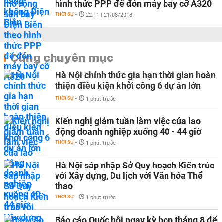
hình thức PPP để đón máy bay cỡ A320
THỜI SỰ
-
22:11 | 21/08/2018
Cùng chuyên mục
Hà Nội chính thức gia hạn thời gian hoàn
thiện điều kiện khởi công 6 dự án lớn
THỜI SỰ
-
1 phút trước
Kiến nghị giảm tuần làm việc của lao
động doanh nghiệp xuống 40 - 44 giờ
THỜI SỰ
-
1 phút trước
Hà Nội sáp nhập Sở Quy hoạch Kiến trúc
với Xây dựng, Du lịch với Văn hóa Thể
thao
THỜI SỰ
-
1 phút trước
Báo cáo Quốc hội ngay kỳ họp tháng 8 để