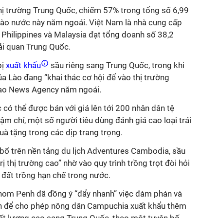
 thị trường Trung Quốc, chiếm 57% trong tổng số 6,99
vào nước này năm ngoái. Việt Nam là nhà cung cấp
i Philippines và Malaysia đạt tổng doanh số 38,2
Hải quan Trung Quốc.
ị
xuất khẩu
sầu riêng sang Trung Quốc, trong khi
ủa Lào đang “khai thác cơ hội để vào thị trường
Lao News Agency năm ngoái.
c có thể được bán với giá lên tới 200 nhân dân tệ
m chí, một số người tiêu dùng đánh giá cao loại trái
à tặng trong các dịp trang trọng.
ố trên nền tảng du lịch Adventures Cambodia, sầu
ị thị trường cao” nhờ vào quy trình trồng trọt đòi hỏi
h đất trồng hạn chế trong nước.
nom Penh đã đồng ý “đẩy nhanh” việc đàm phán và
ch để cho phép nông dân Campuchia xuất khẩu thêm