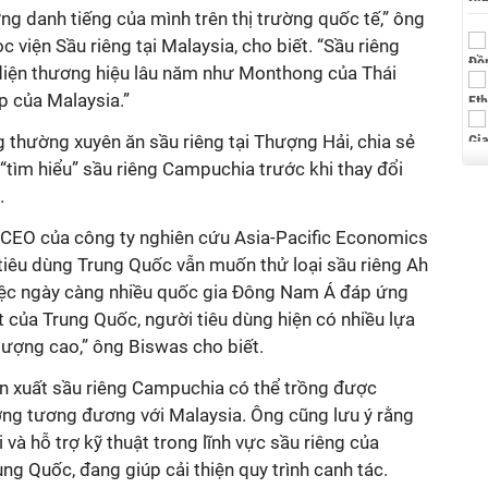
g danh tiếng của mình trên thị trường quốc tế,” ông
 viện Sầu riêng tại Malaysia, cho biết. “Sầu riêng
diện thương hiệu lâu năm như Monthong của Thái
 của Malaysia.”
 thường xuyên ăn sầu riêng tại Thượng Hải, chia sẻ
 “tìm hiểu” sầu riêng Campuchia trước khi thay đổi
.
, CEO của công ty nghiên cứu Asia-Pacific Economics
tiêu dùng Trung Quốc vẫn muốn thử loại sầu riêng Ah
iệc ngày càng nhiều quốc gia Đông Nam Á đáp ứng
t của Trung Quốc, người tiêu dùng hiện có nhiều lựa
 lượng cao,” ông Biswas cho biết.
ản xuất sầu riêng Campuchia có thể trồng được
ượng tương đương với Malaysia. Ông cũng lưu ý rằng
và hỗ trợ kỹ thuật trong lĩnh vực sầu riêng của
ng Quốc, đang giúp cải thiện quy trình canh tác.