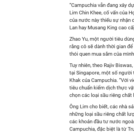
“Campuchia vẫn đang xây dựn
Lim Chin Khee, cố vấn của Học
của nước này thiếu sự nhận 
Lan hay Musang King cao cấp
Zhao Yu, một người tiêu dùng
rằng cô sẽ dành thời gian để
thói quen mua sắm của mình
Tuy nhiên, theo Rajiv Biswas
tại Singapore, một số người 
Khak của Campuchia. “Với v
tiêu chuẩn kiểm dịch thực vậ
chọn các loại sầu riêng chất
Ông Lim cho biết, các nhà s
những loại sầu riêng chất l
các khoản đầu tư nước ngoài 
Campuchia, đặc biệt là từ Tru