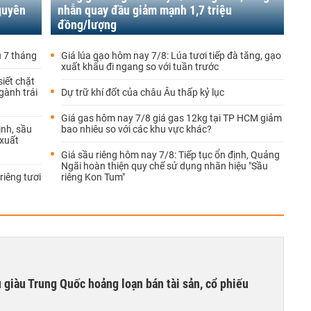
guyên
nhẫn quay đầu giảm mạnh 1,7 triệu
đồng/lượng
 7 tháng
Giá lúa gạo hôm nay 7/8: Lúa tươi tiếp đà tăng, gạo
xuất khẩu đi ngang so với tuần trước
siết chặt
gành trái
Dự trữ khí đốt của châu Âu thấp kỷ lục
Giá gas hôm nay 7/8 giá gas 12kg tại TP HCM giảm
ịnh, sầu
bao nhiêu so với các khu vực khác?
 xuất
Giá sầu riêng hôm nay 7/8: Tiếp tục ổn định, Quảng
Ngãi hoàn thiện quy chế sử dụng nhãn hiệu "Sầu
riêng tươi
riêng Kon Tum"
êu giàu Trung Quốc hoảng loạn bán tài sản, cổ phiếu