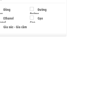
Đồng
Đường
Ethanol
Gạo
Gia súc - Gia cầm
Giấy
Gỗ
Hạt điều
Hồ tiêu - Hạt tiêu
Khí đốt
Kim loại khác
Mắc ca
Muối
Ngũ cốc
Nhựa - Hạt nhựa
Palladium
Phân bón