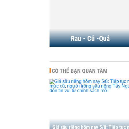
n chịu áp lực
dù Trung Quốc chi hàng tỷ
USD nhập khẩu
0:47 | 27/07/2026
HÀNG HÓA
-
07:46 | 13/07/2026
Rau - Củ -Quả
CÓ THỂ BẠN QUAN TÂM
Giá sầu riêng hôm nay 5/8: Tiếp tục 