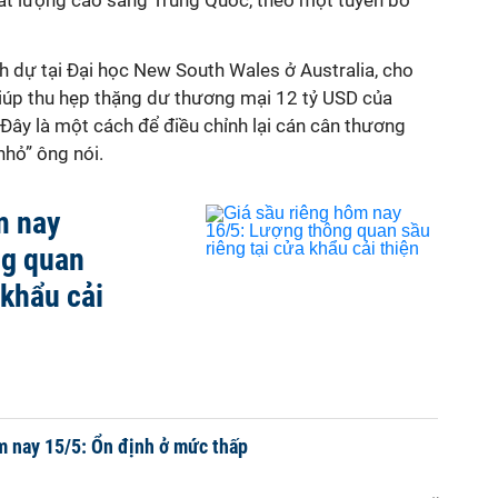
ất lượng cao sang Trung Quốc, theo một tuyên bố
h dự tại Đại học New South Wales ở Australia, cho
giúp thu hẹp thặng dư thương mại 12 tỷ USD của
Đây là một cách để điều chỉnh lại cán cân thương
nhỏ” ông nói.
m nay
ng quan
 khẩu cải
m nay 15/5: Ổn định ở mức thấp