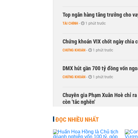
Top ngân hàng tăng trưởng cho v
TÀI CHÍNH
-
1 phút trước
Chứng khoán VIX chốt ngày chia c
CHỨNG KHOÁN
-
1 phút trước
DMX hút gần 700 tỷ đồng vốn ngoạ
CHỨNG KHOÁN
-
1 phút trước
Chuyên gia Phạm Xuân Hoè chỉ ra 
còn 'tắc nghẽn'
THỜI SỰ
-
1 phút trước
ĐỌC NHIỀU NHẤT
VNPT nắm giữ hơn 62.000 tỷ đồn
DOANH NGHIỆP
-
1 phút trước