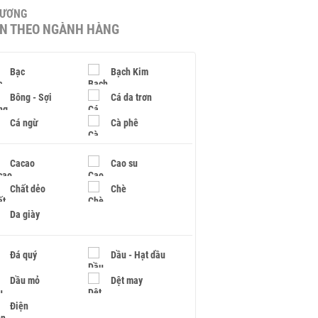
HƯƠNG
IN THEO NGÀNH HÀNG
Bạc
Bạch Kim
Bông - Sợi
Cá da trơn
Cá ngừ
Cà phê
Cacao
Cao su
Chất dẻo
Chè
Da giày
Đá quý
Dầu - Hạt dầu
Dầu mỏ
Dệt may
Điện