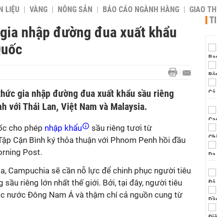
 LIỆU
VÀNG
NÔNG SẢN
BÁO CÁO NGÀNH HÀNG
GIAO T
T
gia nhập đường đua xuất khẩu
Quốc
hức gia nhập đường đua xuất khẩu sầu riêng
h với Thái Lan, Việt Nam và Malaysia.
ốc cho phép
nhập khẩu
sầu riêng tươi từ
Tập Cận Bình ký thỏa thuận với Phnom Penh hồi đầu
orning Post.
ia, Campuchia sẽ cần nỗ lực để chinh phục người tiêu
sầu riêng lớn nhất thế giới. Bởi, tại đây, người tiêu
các nước Đông Nam Á và thậm chí cả nguồn cung từ