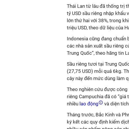
Thái Lan từ lâu đã thống trị
tỷ USD sầu riêng nhập khẩu 
lớn thứ hai với 38%, trong kh
triệu USD, theo dữ liệu của 
Indonesia cũng đang chuẩn b
các nhà sản xuất sầu riêng c
Trung Quốc”, theo hãng tin 
Sầu riêng tươi tại Trung Quố
(27,75 USD) mỗi quả 6kg. Thậ
cây này đến mức dùng làm qu
Theo nghiên cứu được công b
riêng Campuchia đã có “giá tr
nhiều
lao động
và diện tíc
Tháng trước, Bắc Kinh và Ph
ký kết các quy định kiểm dị