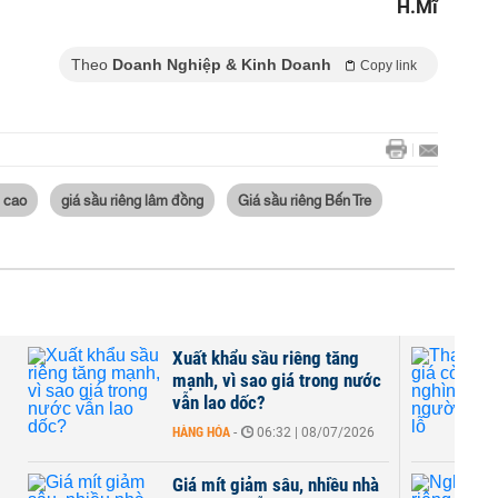
H.Mĩ
Theo
Doanh Nghiệp & Kinh Doanh
Copy link
g cao
giá sầu riêng lâm đồng
Giá sầu riêng Bến Tre
Xuất khẩu sầu riêng tăng
mạnh, vì sao giá trong nước
vẫn lao dốc?
HÀNG HÓA
-
06:32 | 08/07/2026
Giá mít giảm sâu, nhiều nhà