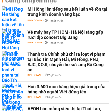
Cùng chuyên mục
Mi Hồng lên tiếng sau kết luận về tồn tại
trong kinh doanh vàng bạc
KINH DOANH
-
1 phút trước
Vé máy bay TP HCM- Hà Nội tăng gấp
rưỡi dịp concert Big Bang
KINH DOANH
-
1 phút trước
Thanh tra Chính phủ chỉ ra loạt vi phạm
tại Bảo Tín Mạnh Hải, Mi Hồng, PNJ,
SJC, DOJI, chuyển hồ sơ sang Bộ Công
an
KINH DOANH
-
7 giờ trước
Hơn 3.600 món hàng hiệu giả trong cửa
hàng nhờ người Việt đứng tên
KINH DOANH
-
8 giờ trước
AEON bán mảng siêu thị tại Thái Lan,