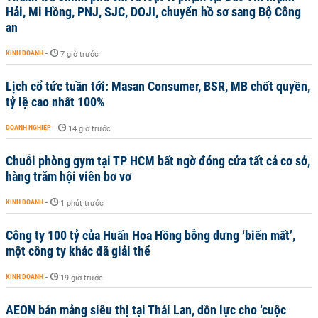
Hải, Mi Hồng, PNJ, SJC, DOJI, chuyển hồ sơ sang Bộ Công
an
KINH DOANH
-
7 giờ trước
Lịch cổ tức tuần tới: Masan Consumer, BSR, MB chốt quyền,
tỷ lệ cao nhất 100%
DOANH NGHIỆP
-
14 giờ trước
Chuỗi phòng gym tại TP HCM bất ngờ đóng cửa tất cả cơ sở,
hàng trăm hội viên bơ vơ
KINH DOANH
-
1 phút trước
Công ty 100 tỷ của Huấn Hoa Hồng bỗng dưng ‘biến mất’,
một công ty khác đã giải thể
KINH DOANH
-
19 giờ trước
AEON bán mảng siêu thị tại Thái Lan, dồn lực cho ‘cuộc