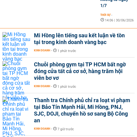
1/7
THỜI SỰ
-
14:06 | 30/06/2026
Mi Hồng lên tiếng sau kết luận về tồn
tại trong kinh doanh vàng bạc
KINH DOANH
-
1 phút trước
Chuỗi phòng gym tại TP HCM bất ngờ
đóng cửa tất cả cơ sở, hàng trăm hội
viên bơ vơ
KINH DOANH
-
1 phút trước
Thanh tra Chính phủ chỉ ra loạt vi phạm
tại Bảo Tín Mạnh Hải, Mi Hồng, PNJ,
SJC, DOJI, chuyển hồ sơ sang Bộ Công
an
KINH DOANH
-
7 giờ trước