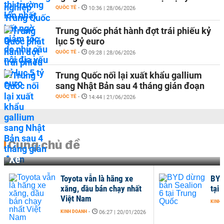
QUỐC TẾ
-
10:36 | 28/06/2026
Trung Quốc phát hành đợt trái phiếu kỷ
lục 5 tỷ euro
QUỐC TẾ
-
09:28 | 28/06/2026
Trung Quốc nối lại xuất khẩu gallium
sang Nhật Bản sau 4 tháng gián đoạn
QUỐC TẾ
-
14:44 | 21/06/2026
Cùng chủ đề
Xe
Toyota vẫn là hãng xe
BYD
xăng, dầu bán chạy nhất
tại
Việt Nam
KINH 
KINH DOANH
-
06:27 | 20/01/2026