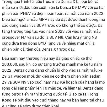
Trong quá trình tái cấu trúc, mẫu Denza X bị loại bỏ, và
mẫu xe mới đầu tiên xuất hiện là Denza D9 MPV với cả hai
phiên bản PHEV và điện hoàn toàn, ra mắt vào năm 2022.
Điều bất ngờ là mẫu MPV này đã đạt được thành công mà
các dòng sedan và SUV trước đó không thể có được. Đà
tăng trưởng tiếp tục vào năm 2023 với việc ra mắt mẫu
crossover N7 và sau đó là SUV N8. Cần lưu ý rằng N8
cũng dựa trên dòng BYD Tang và về nhiều mặt chỉ là
phiên bản cải tiến của Denza X trước đây.
Đầu năm nay, thương hiệu này đã giao chiếc xe thứ
200.000, sau khi có sự tăng trưởng mạnh mẽ kể từ năm
2022. Denza cũng đang chuẩn bị cho việc ra mắt mẫu xe
Z9 GT wagon mới, dự kiến sẽ có thêm phiên bản sedan
Z9 và SUV N9 vào cuối năm nay. Kế hoạch của hãng là mở
rộng dải sản phẩm lên 10 mẫu xe, và hiện tại, Denza đang
từng bước tiến ra thị trường quốc tế. Giao xe tại Hong
Kong sẽ bắt đầu vào cuối tháng này, và bán hàng tại châu
Âu cũng sẽ sớm được triển khai.