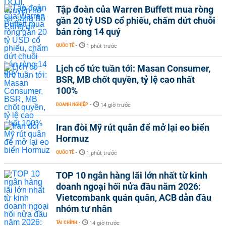
Tập đoàn của Warren Buffett mua ròng
gần 20 tỷ USD cổ phiếu, chấm dứt chuỗi
bán ròng 14 quý
QUỐC TẾ
-
1 phút trước
Lịch cổ tức tuần tới: Masan Consumer,
BSR, MB chốt quyền, tỷ lệ cao nhất
100%
DOANH NGHIỆP
-
14 giờ trước
Iran đòi Mỹ rút quân để mở lại eo biển
Hormuz
QUỐC TẾ
-
1 phút trước
TOP 10 ngân hàng lãi lớn nhất từ kinh
doanh ngoại hối nửa đầu năm 2026:
Vietcombank quán quân, ACB dẫn đầu
nhóm tư nhân
TÀI CHÍNH
-
14 giờ trước