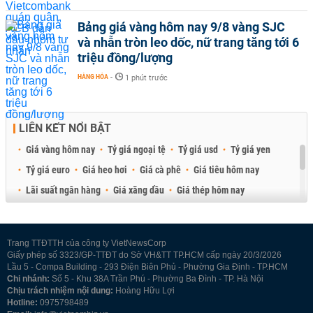
Bảng giá vàng hôm nay 9/8 vàng SJC
và nhẫn tròn leo dốc, nữ trang tăng tới 6
triệu đồng/lượng
HÀNG HÓA
-
1 phút trước
LIÊN KẾT NỔI BẬT
Giá vàng hôm nay
Tỷ giá ngoại tệ
Tỷ giá usd
Tỷ giá yen
Tỷ giá euro
Giá heo hơi
Giá cà phê
Giá tiêu hôm nay
Lãi suất ngân hàng
Giá xăng dầu
Giá thép hôm nay
Giá sầu riêng
Giá thịt heo
Giá gạo
Giá cao su
Best Retail Brokers
Diễn đàn đầu tư Việt Nam 2026
Trang TTĐTTH của công ty VietNewsCorp
Giấy phép số 3323/GP-TTĐT do Sở VH&TT TP.HCM cấp ngày 20/3/2026
Lầu 5 - Compa Building - 293 Điện Biên Phủ - Phường Gia Định - TP.HCM
Chi nhánh:
Số 5 - Khu 38A Trần Phú - Phường Ba Đình - TP. Hà Nội
Chịu trách nhiệm nội dung:
Hoàng Hữu Lợi
Hotline:
0975798489