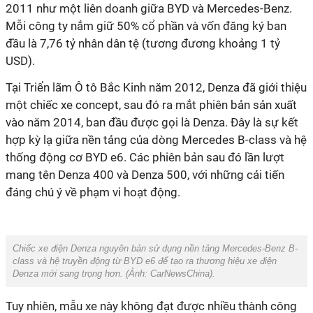
2011 như một liên doanh giữa BYD và Mercedes-Benz.
Mỗi công ty nắm giữ 50% cổ phần và vốn đăng ký ban
đầu là 7,76 tỷ nhân dân tệ (tương đương khoảng 1 tỷ
USD).
Tại Triển lãm Ô tô Bắc Kinh năm 2012, Denza đã giới thiệu
một chiếc xe concept, sau đó ra mắt phiên bản sản xuất
vào năm 2014, ban đầu được gọi là Denza. Đây là sự kết
hợp kỳ lạ giữa nền tảng của dòng Mercedes B-class và hệ
thống động cơ BYD e6. Các phiên bản sau đó lần lượt
mang tên Denza 400 và Denza 500, với những cải tiến
đáng chú ý về phạm vi hoạt động.
Chiếc xe điện Denza nguyên bản sử dụng nền tảng Mercedes-Benz B-
class và hệ truyền động từ BYD e6 để tạo ra thương hiệu xe điện
Denza mới sang trọng hơn. (Ảnh:
CarNewsChina
).
Tuy nhiên, mẫu xe này không đạt được nhiều thành công