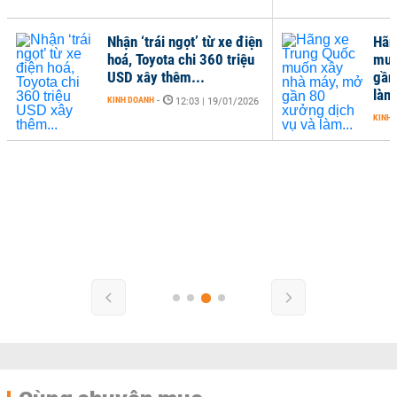
Nhận ‘trái ngọt’ từ xe điện
Hãn
hoá, Toyota chi 360 triệu
muố
USD xây thêm...
gần
làm.
KINH DOANH
-
12:03 | 19/01/2026
KINH 