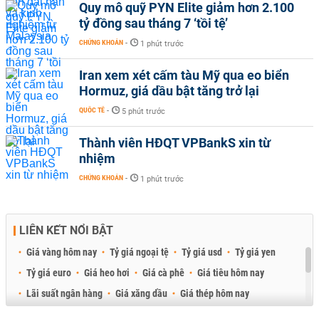
Quy mô quỹ PYN Elite giảm hơn 2.100
tỷ đồng sau tháng 7 ‘tồi tệ’
CHỨNG KHOÁN
-
1 phút trước
Iran xem xét cấm tàu Mỹ qua eo biển
Hormuz, giá dầu bật tăng trở lại
QUỐC TẾ
-
5 phút trước
Thành viên HĐQT VPBankS xin từ
nhiệm
CHỨNG KHOÁN
-
1 phút trước
LIÊN KẾT NỔI BẬT
Giá vàng hôm nay
Tỷ giá ngoại tệ
Tỷ giá usd
Tỷ giá yen
Tỷ giá euro
Giá heo hơi
Giá cà phê
Giá tiêu hôm nay
Lãi suất ngân hàng
Giá xăng dầu
Giá thép hôm nay
Giá sầu riêng
Giá thịt heo
Giá gạo
Giá cao su