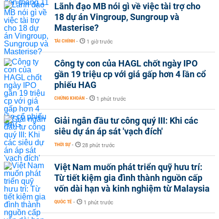
Lãnh đạo MB nói gì về việc tài trợ cho
18 dự án Vingroup, Sungroup và
Masterise?
TÀI CHÍNH
-
1 giờ trước
Công ty con của HAGL chốt ngày IPO
gần 19 triệu cp với giá gấp hơn 4 lần cổ
phiếu HAG
CHỨNG KHOÁN
-
1 phút trước
Giải ngân đầu tư công quý III: Khi các
siêu dự án áp sát 'vạch đích'
THỜI SỰ
-
28 phút trước
Việt Nam muốn phát triển quỹ hưu trí:
Từ tiết kiệm gia đình thành nguồn cấp
vốn dài hạn và kinh nghiệm từ Malaysia
QUỐC TẾ
-
1 phút trước