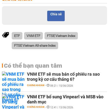
Chia sẻ
ETF
VNM ETF
FTSE Vietnam Index
FTSE Vietnam All-share Index
Có thể bạn quan tâm
VNM ETF sẽ mua bán cổ phiếu ra sao
trong kỳ cơ cấu tháng 6?
CHỨNG KHOÁN
-
08:21 | 15/06/2026
VNM ETF bổ sung Vinpearl và MSB vào
danh mục
CHỨNG KHOÁN
-
12:41 | 13/06/2026