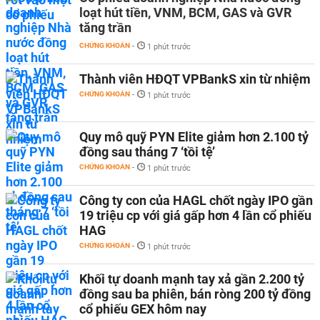
loạt hút tiền, VNM, BCM, GAS và GVR
tăng trần
CHỨNG KHOÁN
-
1 phút trước
Thành viên HĐQT VPBankS xin từ nhiệm
CHỨNG KHOÁN
-
1 phút trước
Quy mô quỹ PYN Elite giảm hơn 2.100 tỷ
đồng sau tháng 7 ‘tồi tệ’
CHỨNG KHOÁN
-
1 phút trước
Công ty con của HAGL chốt ngày IPO gần
19 triệu cp với giá gấp hơn 4 lần cổ phiếu
HAG
CHỨNG KHOÁN
-
1 phút trước
Khối tự doanh mạnh tay xả gần 2.200 tỷ
đồng sau ba phiên, bán ròng 200 tỷ đồng
cổ phiếu GEX hôm nay