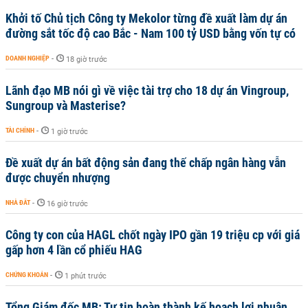
Khởi tố Chủ tịch Công ty Mekolor từng đề xuất làm dự án
đường sắt tốc độ cao Bắc - Nam 100 tỷ USD bằng vốn tự có
DOANH NGHIỆP
-
18 giờ trước
Lãnh đạo MB nói gì về việc tài trợ cho 18 dự án Vingroup,
Sungroup và Masterise?
TÀI CHÍNH
-
1 giờ trước
Đề xuất dự án bất động sản đang thế chấp ngân hàng vẫn
được chuyển nhượng
NHÀ ĐẤT
-
16 giờ trước
Công ty con của HAGL chốt ngày IPO gần 19 triệu cp với giá
gấp hơn 4 lần cổ phiếu HAG
CHỨNG KHOÁN
-
1 phút trước
Tổng Giám đốc MB: Tự tin hoàn thành kế hoạch lợi nhuận