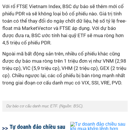
Với rổ FTSE Vietnam Index, BSC dự báo sẽ thêm mới cổ
phiếu PDR và sẽ không loại bỏ cổ phiếu nào. Giá trị tính
toán có thể thay đổi do ngày chốt dữ liệu, hệ số tỷ lệ free-
float mà MarketVector và FTSE áp dụng. Với dự báo
được đưa ra, BSC ước tính hai quỹ ETF sẽ mua ròng hơn
4,5 triệu cổ phiếu PDR.
Ngoài mã bất động sản trên, nhiều cổ phiếu khác cũng
được dự báo mua ròng trên 1 triệu đơn vị như VNM (2,98
triệu cp), VIC (5,9 triệu cp), VHM (2 triệu cp), GEX (2 triệu
cp). Chiều ngược lại, các cổ phiếu bị bán ròng mạnh nhất
trong giai đoạn cơ cấu danh mục có VIX, SSI, VRE, PVD.
Dự báo cơ cấu danh mục ETF. (Nguồn:
BSC
).
Tự doanh đảo chiều sau