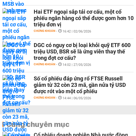
Hai ETF ngoại sắp tái cơ cấu, một cổ
phiếu ngân hàng có thể được gom hơn 10
triệu đơn vị
CHỨNG KHOÁN
-
16:42 | 02/06/2026
DGC có nguy cơ bị loại khỏi quỹ ETF 600
triệu USD, BSR sẽ là ứng viên thay thế
trong đợt cơ cấu?
CHỨNG KHOÁN
-
14:02 | 27/05/2026
Số cổ phiếu đáp ứng rổ FTSE Russell
giảm từ 32 còn 23 mã, gần nửa tỷ USD
được rót vào một cổ phiếu
CHỨNG KHOÁN
-
14:44 | 06/05/2026
Cùng chuyên mục
Cổ phiếu doanh nghiệp Nhà nước đồng