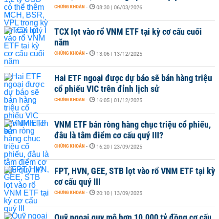
CHỨNG KHOÁN
-
08:30 | 06/03/2026
TCX lọt vào rổ VNM ETF tại kỳ cơ cấu cuối
năm
CHỨNG KHOÁN
-
13:06 | 13/12/2025
Hai ETF ngoại được dự báo sẽ bán hàng triệu
cổ phiếu VIC trên đỉnh lịch sử
CHỨNG KHOÁN
-
16:05 | 01/12/2025
VNM ETF bán ròng hàng chục triệu cổ phiếu,
đâu là tâm điểm cơ cấu quý III?
CHỨNG KHOÁN
-
16:20 | 23/09/2025
FPT, HVN, GEE, STB lọt vào rổ VNM ETF tại kỳ
cơ cấu quý III
CHỨNG KHOÁN
-
20:10 | 13/09/2025
Quỹ ngoại quy mô hơn 10.000 tỷ đồng cơ cấu