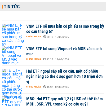
TIN TỨC
VNM ETF sẽ mua bán cổ phiếu ra sao trong kỳ
cơ cấu tháng 6?
CHỨNG KHOÁN
-
08:40 | 15/06/2026
VNM ETF bổ sung Vinpearl và MSB vào danh
mục
CHỨNG KHOÁN
-
12:28 | 13/06/2026
Hai ETF ngoại sắp tái cơ cấu, một cổ phiếu
ngân hàng có thể được gom hơn 10 triệu đơn
vị
CHỨNG KHOÁN
-
16:32 | 02/06/2026
MBS: Hai ETF quy mô 1,2 tỷ USD có thể thêm
MCH, BSR, VPL trong kỳ cơ cấu quý I