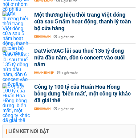
CHỨNG KHOÁN
-
4 giờ trước
Một thương hiệu thời trang Việt đóng
cửa sau 5 năm hoạt động, thanh lý toàn
bộ cửa hàng
KINH DOANH
-
3 giờ trước
DatVietVAC lãi sau thuế 135 tỷ đồng
nửa đầu năm, dồn 6 concert vào cuối
năm
DOANH NGHIỆP
-
1 giờ trước
Công ty 100 tỷ của Huấn Hoa Hồng
bỗng dưng ‘biến mất’, một công ty khác
đã giải thể
KINH DOANH
-
2 giờ trước
LIÊN KẾT NỔI BẬT