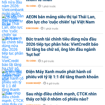
TÀI CHÍNH
-
1 phút trước
AEON bán mảng siêu thị tại Thái Lan,
dồn lực cho ‘cuộc chiến’ tại Việt Nam
KINH DOANH
-
1 phút trước
Bức tranh tài chính tiêu dùng nửa đầu
2026 tiếp tục phân hóa: VietCredit báo
lãi tăng ba chữ số, ông lớn đầu ngành
'hụt hơi'
TÀI CHÍNH
-
3 giờ trước
Điện Máy Xanh muốn phát hành cổ
phiếu với tỷ lệ 1:1 để tăng thanh khoản
DOANH NGHIỆP
-
4 giờ trước
Sau nhịp điều chỉnh mạnh, CTCK nhìn
thấy cơ hội ở nhóm cổ phiếu nào?