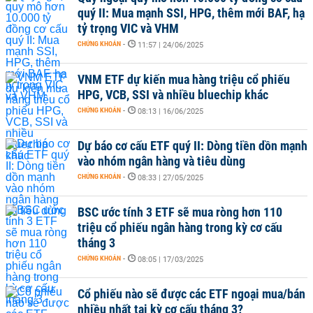
quý II: Mua mạnh SSI, HPG, thêm mới BAF, hạ
tỷ trọng VIC và VHM
CHỨNG KHOÁN
-
11:57 | 24/06/2025
VNM ETF dự kiến mua hàng triệu cổ phiếu
HPG, VCB, SSI và nhiều bluechip khác
CHỨNG KHOÁN
-
08:13 | 16/06/2025
Dự báo cơ cấu ETF quý II: Dòng tiền dồn mạnh
vào nhóm ngân hàng và tiêu dùng
CHỨNG KHOÁN
-
08:33 | 27/05/2025
BSC ước tính 3 ETF sẽ mua ròng hơn 110
triệu cổ phiếu ngân hàng trong kỳ cơ cấu
tháng 3
CHỨNG KHOÁN
-
08:05 | 17/03/2025
Cổ phiếu nào sẽ được các ETF ngoại mua/bán
nhiều nhất tại kỳ cơ cấu tháng 3?