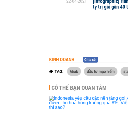
[Infographic] Hà
22-04-2021
ty trị giá gần 40
KINH DOANH
Chia sẻ
Grab
đầu tư mạo hiểm
st
TAG:
CÓ THỂ BẠN QUAN TÂM