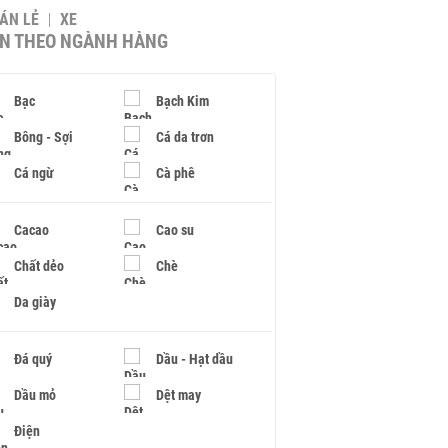
BÁN LẺ
XE
IN THEO NGÀNH HÀNG
Bạc
Bạch Kim
Bông - Sợi
Cá da trơn
Cá ngừ
Cà phê
Cacao
Cao su
Chất dẻo
Chè
Da giày
Đá quý
Dầu - Hạt dầu
Dầu mỏ
Dệt may
Điện