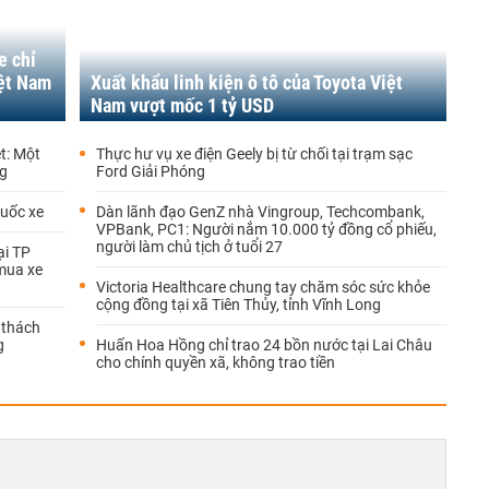
e chỉ
iệt Nam
Xuất khẩu linh kiện ô tô của Toyota Việt
Nam vượt mốc 1 tỷ USD
ệt: Một
Thực hư vụ xe điện Geely bị từ chối tại trạm sạc
ng
Ford Giải Phóng
cuốc xe
Dàn lãnh đạo GenZ nhà Vingroup, Techcombank,
VPBank, PC1: Người nắm 10.000 tỷ đồng cổ phiếu,
người làm chủ tịch ở tuổi 27
ại TP
 mua xe
Victoria Healthcare chung tay chăm sóc sức khỏe
cộng đồng tại xã Tiên Thủy, tỉnh Vĩnh Long
 thách
g
Huấn Hoa Hồng chỉ trao 24 bồn nước tại Lai Châu
cho chính quyền xã, không trao tiền