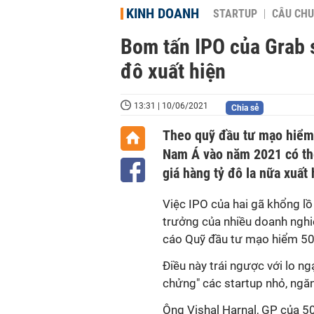
KINH DOANH
STARTUP
CÂU CHU
Bom tấn IPO của Grab 
đô xuất hiện
13:31 | 10/06/2021
Chia sẻ
Theo quỹ đầu tư mạo hiểm 
Nam Á vào năm 2021 có thể
giá hàng tỷ đô la nữa xuất 
Việc IPO của hai gã khổng l
trưởng của nhiều doanh ngh
cáo Quỹ đầu tư mạo hiểm 50
Điều này trái ngược với lo ng
chửng" các startup nhỏ, ngăn
Ông Vishal Harnal, GP của 50