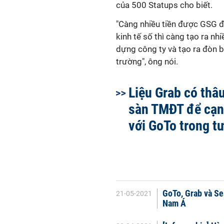
của 500 Statups cho biết.
"Càng nhiều tiền được GSG đầ
kinh tế số thì càng tạo ra n
dựng công ty và tạo ra đòn b
trường", ông nói.
Liệu Grab có thâ
sàn TMĐT để cạn
với GoTo trong tư
GoTo, Grab và Se
21-05-2021
Nam Á