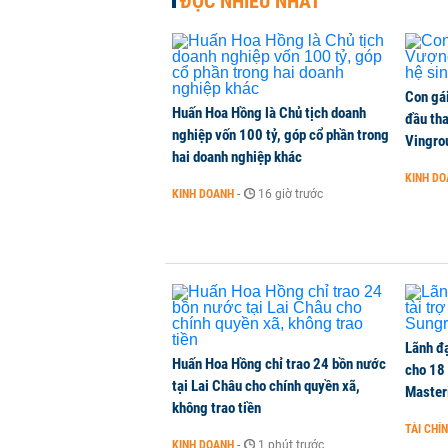
ĐỌC NHIỀU NHẤT
Con gá
Huấn Hoa Hồng là Chủ tịch doanh
đầu tha
nghiệp vốn 100 tỷ, góp cổ phần trong
Vingro
hai doanh nghiệp khác
KINH D
KINH DOANH
-
16 giờ trước
Lãnh đạ
Huấn Hoa Hồng chỉ trao 24 bồn nước
cho 18
tại Lai Châu cho chính quyền xã,
Master
không trao tiền
TÀI CHÍ
KINH DOANH
-
1 phút trước