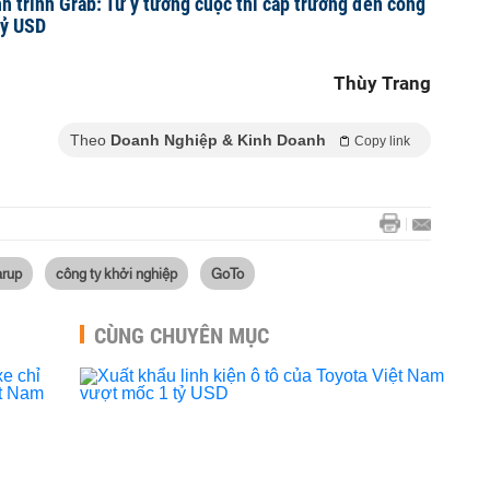
nh trình Grab: Từ ý tưởng cuộc thi cấp trường đến công
 tỷ USD
Thùy Trang
Theo
Doanh Nghiệp & Kinh Doanh
Copy link
arup
công ty khởi nghiệp
GoTo
CÙNG CHUYÊN MỤC