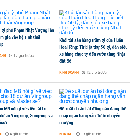
i tỷ phú Phạm Nhật Vượng lần
m gia vào hệ sinh thái
Khối tài sản hàng trăm tỷ của Huấn
up
Hoa Hồng: Từ biệt thự 50 tỷ, dàn siêu
xe hàng chục tỷ đến vườn tùng Nhật
OANH
-
17 giờ trước
đắt đỏ
KINH DOANH
-
12 giờ trước
o MB nói gì về việc tài trợ
Đề xuất dự án bất động sản đang thế
 dự án Vingroup, Sungroup và
chấp ngân hàng vẫn được chuyển
ise?
nhượng
NH
-
4 giờ trước
NHÀ ĐẤT
-
19 giờ trước