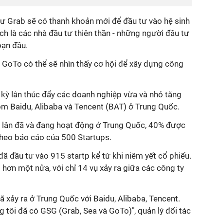
hư Grab sẽ có thanh khoản mới để đầu tư vào hệ sinh
ách là các nhà đầu tư thiên thần - những người đầu tư
oạn đầu.
, GoTo có thể sẽ nhìn thấy cơ hội để xây dựng công
c kỳ lân thúc đẩy các doanh nghiệp vừa và nhỏ tăng
óm Baidu, Alibaba và Tencent (BAT) ở Trung Quốc.
ỳ lân đã và đang hoạt động ở Trung Quốc, 40% được
theo báo cáo của 500 Startups.
ã đầu tư vào 915 startp kể từ khi niêm yết cổ phiếu.
 hơn một nửa, với chỉ 14 vụ xảy ra giữa các công ty
ã xảy ra ở Trung Quốc với Baidu, Alibaba, Tencent.
 tôi đã có GSG (Grab, Sea và GoTo)", quản lý đối tác