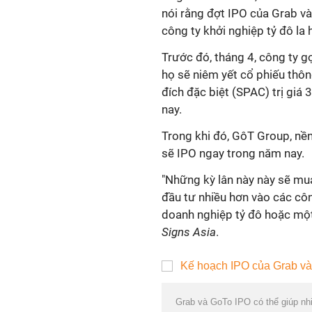
nói rằng đợt IPO của Grab và
công ty khởi nghiệp tỷ đô la 
Trước đó, tháng 4, công ty g
họ sẽ niêm yết cổ phiếu thô
đích đặc biệt (SPAC) trị giá 
nay.
Trong khi đó, GôT Group, nề
sẽ IPO ngay trong năm nay.
"Những kỳ lân này này sẽ mua
đầu tư nhiều hơn vào các côn
doanh nghiệp tỷ đô hoặc một 
Signs Asia
.
Grab và GoTo IPO có thể giúp nhi