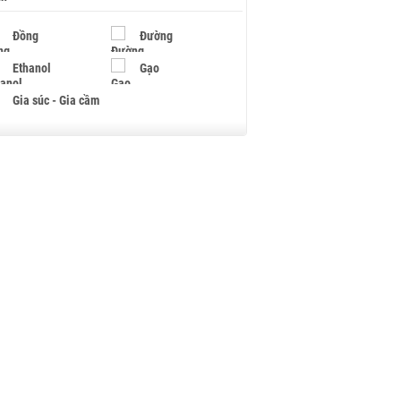
Đồng
Đường
Ethanol
Gạo
Gia súc - Gia cầm
Giấy
Gỗ
Hạt điều
Hồ tiêu - Hạt tiêu
Khí đốt
Kim loại khác
Mắc ca
Muối
Ngũ cốc
Nhựa - Hạt nhựa
Palladium
Phân bón