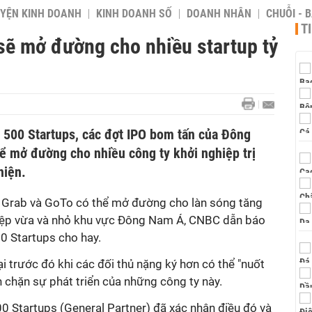
YỆN KINH DOANH
KINH DOANH SỐ
DOANH NHÂN
CHUỖI - 
T
sẽ mở đường cho nhiều startup tỷ
500 Startups, các đợt IPO bom tấn của Đông
 mở đường cho nhiều công ty khởi nghiệp trị
hiện.
ồ Grab và GoTo có thể mở đường cho làn sóng tăng
iệp vừa và nhỏ khu vực Đông Nam Á, CNBC dẫn báo
0 Startups cho hay.
ại trước đó khi các đối thủ nặng ký hơn có thể "nuốt
 chặn sự phát triển của những công ty này.
0 Startups (General Partner) đã xác nhận điều đó và