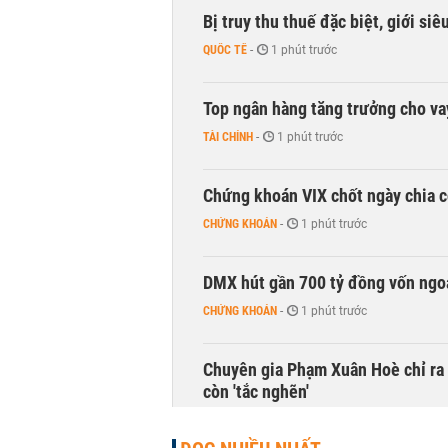
Bị truy thu thuế đặc biệt, giới si
QUỐC TẾ
-
1 phút trước
Top ngân hàng tăng trưởng cho v
TÀI CHÍNH
-
1 phút trước
Chứng khoán VIX chốt ngày chia c
CHỨNG KHOÁN
-
1 phút trước
DMX hút gần 700 tỷ đồng vốn ngoạ
CHỨNG KHOÁN
-
1 phút trước
Chuyên gia Phạm Xuân Hoè chỉ ra 
còn 'tắc nghẽn'
THỜI SỰ
-
1 phút trước