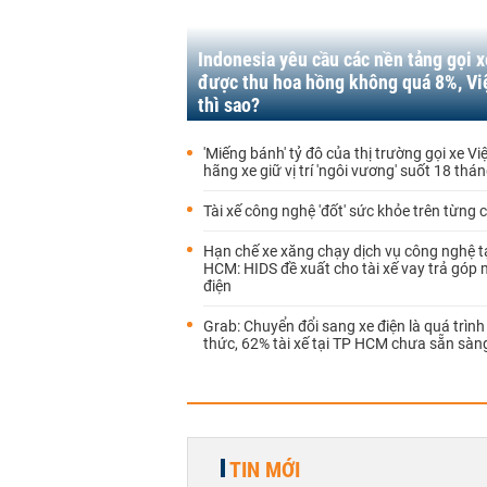
Indonesia yêu cầu các nền tảng gọi x
được thu hoa hồng không quá 8%, V
thì sao?
'Miếng bánh' tỷ đô của thị trường gọi xe Vi
hãng xe giữ vị trí 'ngôi vương' suốt 18 thá
Tài xế công nghệ 'đốt' sức khỏe trên từng 
Hạn chế xe xăng chạy dịch vụ công nghệ t
HCM: HIDS đề xuất cho tài xế vay trả góp
điện
Grab: Chuyển đổi sang xe điện là quá trình
thức, 62% tài xế tại TP HCM chưa sẵn sàn
TIN MỚI