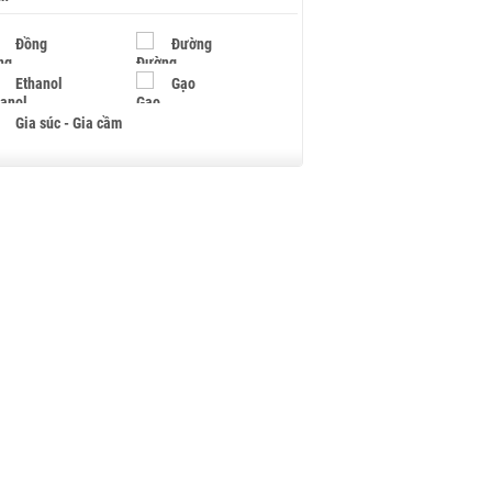
Đồng
Đường
Ethanol
Gạo
Gia súc - Gia cầm
Giấy
Gỗ
Hạt điều
Hồ tiêu - Hạt tiêu
Khí đốt
Kim loại khác
Mắc ca
Muối
Ngũ cốc
Nhựa - Hạt nhựa
Palladium
Phân bón