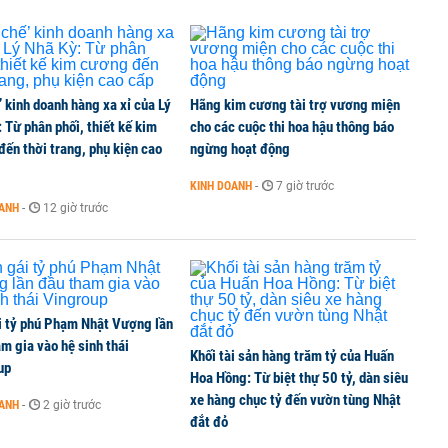
’ kinh doanh hàng xa xỉ của Lý
Hãng kim cương tài trợ vương miện
 Từ phân phối, thiết kế kim
cho các cuộc thi hoa hậu thông báo
ến thời trang, phụ kiện cao
ngừng hoạt động
KINH DOANH
-
7 giờ trước
OANH
-
12 giờ trước
i tỷ phú Phạm Nhật Vượng lần
m gia vào hệ sinh thái
Khối tài sản hàng trăm tỷ của Huấn
up
Hoa Hồng: Từ biệt thự 50 tỷ, dàn siêu
xe hàng chục tỷ đến vườn tùng Nhật
OANH
-
2 giờ trước
đắt đỏ