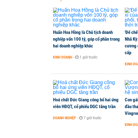
Huấn Hoa Hồng là Chủ tịch doanh
'Đế chế
nghiệp vốn 100 tỷ, góp cổ phần trong
Nhã Kỳ:
hai doanh nghiệp khác
cương đ
cấp
KINH DOANH
-
1 giờ trước
KINH D
Hoá chất Đức Giang công bố hai ứng
Con gá
viên HĐQT, cổ phiếu DGC tăng trần
đầu tha
Vingro
DOANH NGHIỆP
-
7 giờ trước
KINH D