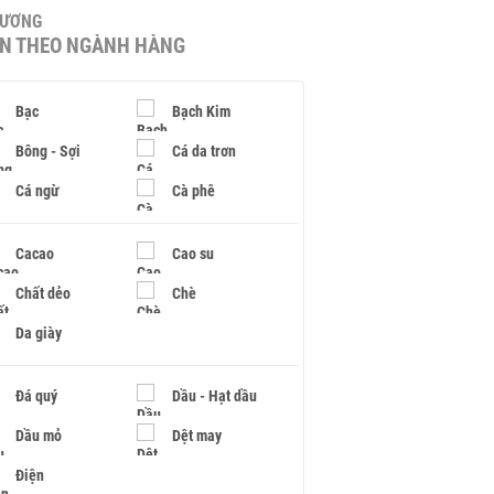
HƯƠNG
IN THEO NGÀNH HÀNG
Bạc
Bạch Kim
Bông - Sợi
Cá da trơn
Cá ngừ
Cà phê
Cacao
Cao su
Chất dẻo
Chè
Da giày
Đá quý
Dầu - Hạt dầu
Dầu mỏ
Dệt may
Điện