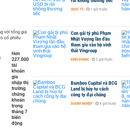
rút không thương tiếc
QUỐC TẾ
-
1 giờ trước
g với tổng giá
Con gái tỷ phú Phạm
đó cổ phiếu
Nhật Vượng lần đầu
tham gia vào hệ sinh
thái Vingroup
Hơn
227.000
KINH DOANH
-
2 giờ trước
tài
khoản
gia
nhập thị
Bamboo Capital và BCG
trường
Land bị hủy tư cách
chứng
công ty đại chúng
khoán
DOANH NGHIỆP
-
4 giờ trước
trong
tháng 7
biến
động