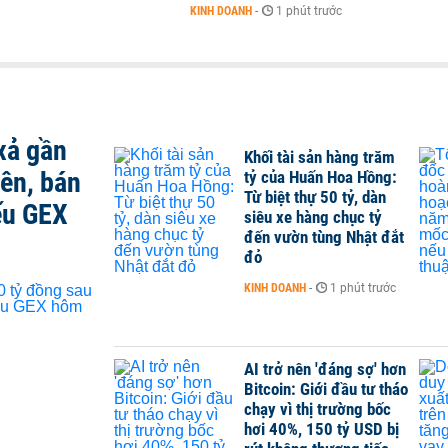
KINH DOANH
-
1 phút trước
xả gần
Khối tài sản hàng trăm
iên, bán
tỷ của Huấn Hoa Hồng:
Từ biệt thự 50 tỷ, dàn
ếu GEX
siêu xe hàng chục tỷ
đến vườn tùng Nhật đắt
đỏ
KINH DOANH
-
1 phút trước
AI trở nên 'đáng sợ' hơn
Bitcoin: Giới đầu tư tháo
chạy vì thị trường bốc
hơi 40%, 150 tỷ USD bị