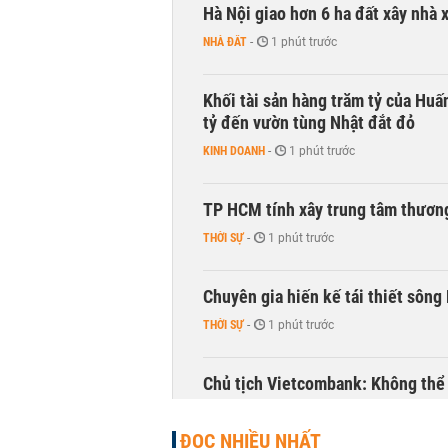
Hà Nội giao hơn 6 ha đất xây nhà 
NHÀ ĐẤT
-
1 phút trước
Khối tài sản hàng trăm tỷ của Huấ
tỷ đến vườn tùng Nhật đắt đỏ
KINH DOANH
-
1 phút trước
TP HCM tính xây trung tâm thương
THỜI SỰ
-
1 phút trước
Chuyên gia hiến kế tái thiết sông
THỜI SỰ
-
1 phút trước
Chủ tịch Vietcombank: Không thể q
TÀI CHÍNH
-
1 phút trước
ĐỌC NHIỀU NHẤT