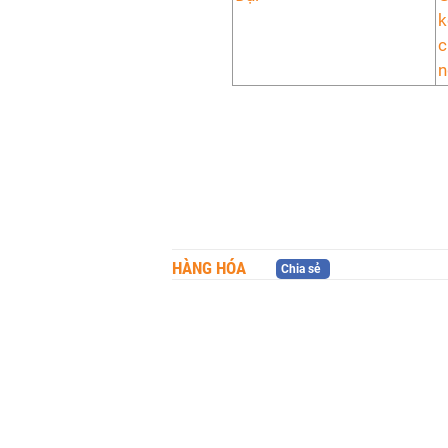
k
c
n
HÀNG HÓA
Chia sẻ