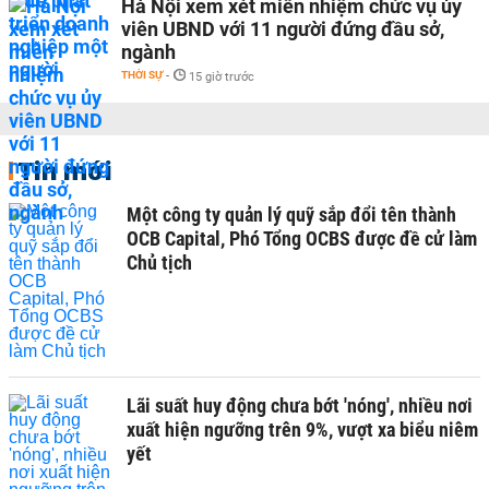
Hà Nội xem xét miễn nhiệm chức vụ ủy
viên UBND với 11 người đứng đầu sở,
ngành
THỜI SỰ
-
15 giờ trước
Tin mới
Một công ty quản lý quỹ sắp đổi tên thành
OCB Capital, Phó Tổng OCBS được đề cử làm
Chủ tịch
Lãi suất huy động chưa bớt 'nóng', nhiều nơi
xuất hiện ngưỡng trên 9%, vượt xa biểu niêm
yết