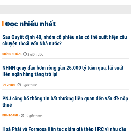
Đọc nhiều nhất
Sau Quyết định 40, nhóm cổ phiếu nào có thể xuất hiện câu
chuyện thoái vốn Nhà nước?
CHỨNG KHOÁN
-
2 giờ trước
NHNN quay đầu bơm ròng gần 25.000 tỷ tuần qua, lãi suất
liên ngân hàng tăng trở lại
TÀI CHÍNH
-
3 giờ trước
PNJ công bố thông tin bất thường liên quan đến vấn đề nộp
thuế
KINH DOANH
-
19 giờ trước
Hoà Phát và Formosa liên tục giảm giá thép HRC vì nhu cầu