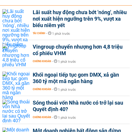
Lãi suất huy động chưa bớt 'nóng', nhiều
nơi xuất hiện ngưỡng trên 9%, vượt xa
biểu niêm yết
TÀI CHÍNH
-
1 phút trước
Vingroup chuyển nhượng hơn 4,8 triệu
cổ phiếu VHM
CHỨNG KHOÁN
-
1 phút trước
Khối ngoại tiếp tục gom DMX, xả gần
360 tỷ một mã ngân hàng
CHỨNG KHOÁN
-
1 phút trước
Sóng thoái vốn Nhà nước có trở lại sau
Quyết định 40?
CHỨNG KHOÁN
-
1 phút trước
Một doanh nghiệp bất động sản đứng