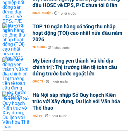
đầu HOSE về EPS, P/E chưa tới 8 lần
DOANH NGHIỆP
-
1 phút trước
TOP 10 ngân hàng có tổng thu nhập
hoạt động (TOI) cao nhất nửa đầu năm
2026
TÀI CHÍNH
-
1 phút trước
Mỹ biến đồng yen thành 'vũ khí địa
chính trị': Thị trường tiền tệ toàn cầu
đứng trước bước ngoặt lớn
QUỐC TẾ
-
1 phút trước
Hà Nội sáp nhập Sở Quy hoạch Kiến
trúc với Xây dựng, Du lịch với Văn hóa
Thể thao
THỜI SỰ
-
1 phút trước