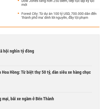
Dow Jones tăng hơn 250 điểm, tiếp tục lập kỷ lục
mới
Forest City: Từ dự án 100 tỷ USD, 700.000 dân đến
'thành phố ma' dính lời nguyền, đầy tội phạm
xã hội nghìn tỷ đồng
n Hoa Hồng: Từ biệt thự 50 tỷ, dàn siêu xe hàng chục
 mại, bãi xe ngầm ở Bến Thành