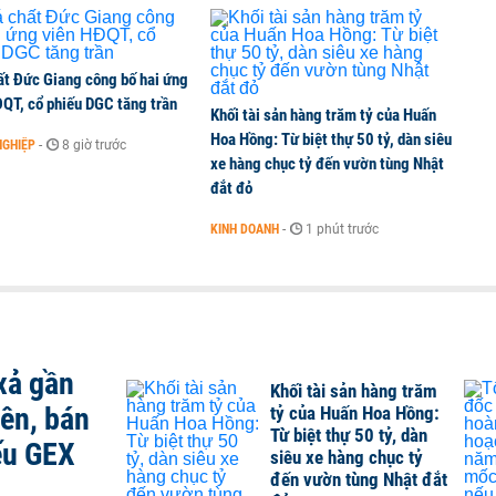
ất Đức Giang công bố hai ứng
ĐQT, cổ phiếu DGC tăng trần
Khối tài sản hàng trăm tỷ của Huấn
Hoa Hồng: Từ biệt thự 50 tỷ, dàn siêu
NGHIỆP
-
8 giờ trước
xe hàng chục tỷ đến vườn tùng Nhật
đắt đỏ
KINH DOANH
-
1 phút trước
xả gần
Khối tài sản hàng trăm
iên, bán
tỷ của Huấn Hoa Hồng:
Từ biệt thự 50 tỷ, dàn
ếu GEX
siêu xe hàng chục tỷ
đến vườn tùng Nhật đắt