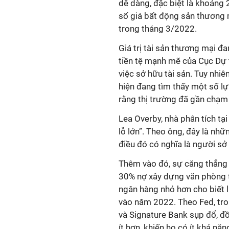
dễ dàng, đặc biệt là khoảng 
số giá bất động sản thương 
trong tháng 3/2022.
Giá trị tài sản thương mại đ
tiền tệ mạnh mẽ của Cục Dự t
việc sở hữu tài sản. Tuy nhi
hiện đang tìm thấy một số lự
rằng thị trường đã gần chạm
Lea Overby, nhà phân tích tạ
lỗ lớn”. Theo ông, đây là nhữ
điều đó có nghĩa là người sở 
Thêm vào đó, sự căng thẳng
30% nợ xây dựng văn phòng t
ngân hàng nhỏ hơn cho biết 
vào năm 2022. Theo Fed, tro
và Signature Bank sụp đổ, đồ
ít hơn, khiến họ có ít khả nă