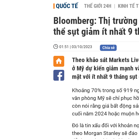
QUỐC TẾ
THẾ GIỚI 24H
KINH TẾ T
Bloomberg: Thị trường
thể sụt giảm ít nhất 9 
01:51 | 03/10/2023
Chia sẻ
Theo khảo sát Markets Liv
ở Mỹ dự kiến giảm mạnh và
mặt với ít nhất 9 tháng sụt
Khoảng 70% trong số 919 ng
văn phòng Mỹ sẽ chỉ phục hồ
còn nói rằng giá bất động 
cuối năm 2024 hoặc muộn h
Đó là tin xấu đối với khoản 
theo Morgan Stanley sẽ đáo 