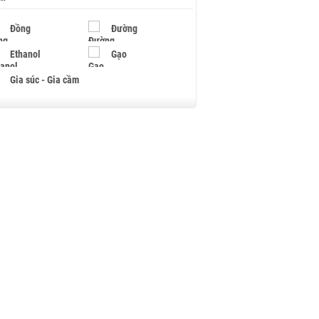
Đồng
Đường
Ethanol
Gạo
Gia súc - Gia cầm
Giấy
Gỗ
Hạt điều
Hồ tiêu - Hạt tiêu
Khí đốt
Kim loại khác
Mắc ca
Muối
Ngũ cốc
Nhựa - Hạt nhựa
Palladium
Phân bón