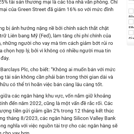
25% tài sản thương mại là các tòa nhà văn phòng. Chỉ
mại của Green Street đã giảm 16% so với mức đỉnh
ang bị ảnh hưởng nặng nề bởi chính sách thắt chặt
rữ Liên bang Mỹ (Fed), làm tăng chi phí chính của
ên, những người cho vay mà tìm cách giảm bớt rủi ro
a chọn hợp lý, bởi vì không có nhiều người mua tin
 đáy.
i Barclays Plc, cho biết: “Không ai muốn bán với mức
ng tài sản không cần phải bán trong thời gian dài và
hữu có thể trì hoãn việc bán càng lâu càng tốt.
 giữa các ngân hàng khu vực, vốn nắm giữ khoảng
ính đến năm 2022, cũng là một vấn đề rắc rối. Các
lượng tiền gửi giảm gần 2% trong 12 tháng kết thúc
ng tháng 8/2023, các ngân hàng Silicon Valley Bank
ng nghĩa với việc nguồn tài trợ cho các ngân hàng sẽ
ng cho vay hơn.