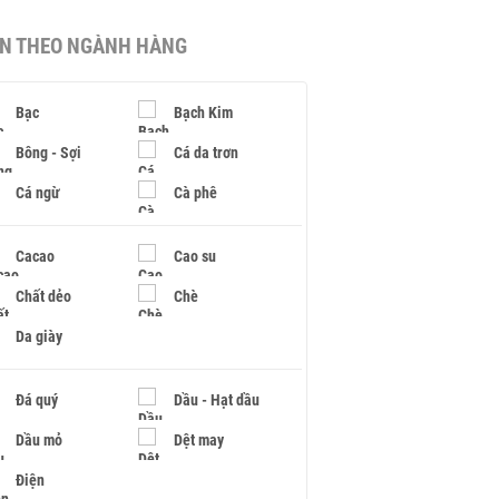
IN THEO NGÀNH HÀNG
Bạc
Bạch Kim
Bông - Sợi
Cá da trơn
Cá ngừ
Cà phê
Cacao
Cao su
Chất dẻo
Chè
Da giày
Đá quý
Dầu - Hạt dầu
Dầu mỏ
Dệt may
Điện