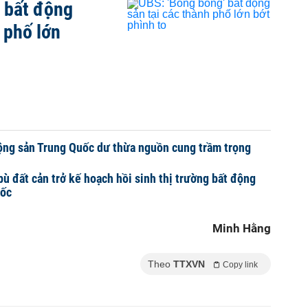
bất động
 phố lớn
ộng sản Trung Quốc dư thừa nguồn cung trầm trọng
bù đất cản trở kế hoạch hồi sinh thị trường bất động
uốc
Minh Hằng
Theo
TTXVN
Copy link