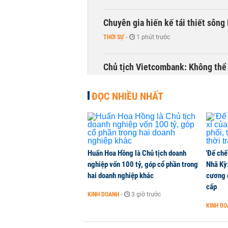
Chuyên gia hiến kế tái thiết sông
THỜI SỰ
-
1 phút trước
Chủ tịch Vietcombank: Không thể q
TÀI CHÍNH
-
1 phút trước
ĐỌC NHIỀU NHẤT
Huấn Hoa Hồng là Chủ tịch doanh
'Đế chế
nghiệp vốn 100 tỷ, góp cổ phần trong
Nhã Kỳ:
hai doanh nghiệp khác
cương đ
cấp
KINH DOANH
-
3 giờ trước
KINH D