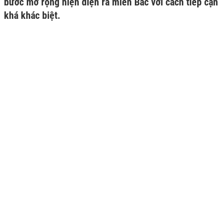
bước mở rộng hiện diện ra miền Bắc với cách tiếp cận
khá khác biệt.