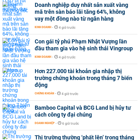
Doanh nghiệp duy nhất sản xuất vàng
mã trên sàn báo lãi tăng 64%, không
vay một đồng nào từ ngân hàng
KINH DOANH
-
4 giờ trước
Con gái tỷ phú Phạm Nhật Vượng lần
đầu tham gia vào hệ sinh thái Vingroup
KINH DOANH
-
4 giờ trước
Hơn 227.000 tài khoản gia nhập thị
trường chứng khoán trong tháng 7 biến
động
CHỨNG KHOÁN
-
4 giờ trước
Bamboo Capital và BCG Land bị hủy tư
cách công ty đại chúng
DOANH NGHIỆP
-
6 giờ trước
Thị trường thường ‘phất lên’ trong tháng