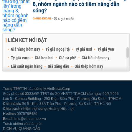
8, nhóm ngành nào có tiềm năng dẫn
sóng?
CHỨNG KHOÁN
-
6 giờ trước
LIÊN KẾT NỔI BẬT
Giá vàng hôm nay
Tỷ giá ngoại tệ
Tỷ giá usd
Tỷ giá yen
Tỷ giá euro
Giá heo hơi
Giá cà phê
Giá tiêu hôm nay
Lãi suất ngân hàng
Giá xăng dầu
Giá thép hôm nay
Giá sầu riêng
Giá thịt heo
Giá gạo
Giá cao su
Best Retail Brokers
Diễn đàn đầu tư Việt Nam 2026
Trang TTĐTTH của công ty VietNewsCorp
Giấy phép số 3323/GP-TTĐT do Sở VH&TT TP.HCM cấp ngày 20/3/2026
Lầu 5 - Compa Building - 293 Điện Biên Phủ - Phường Gia Định - TP.HCM
Chi nhánh:
Số 5 - Khu 38A Trần Phú - Phường Ba Đình - TP. Hà Nội
Chịu trách nhiệm nội dung:
Hoàng Hữu Lợi
Hotline:
0975798489
Email:
info@vietnambiz.vn
Trách nhiệm về thông tin
DỊCH VỤ QUẢNG CÁO