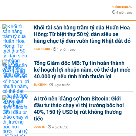
CHỨNG KHOÁN
-
4 giờ trước
Khối tài sản hàng trăm tỷ của Huấn Hoa
Hồng: Từ biệt thự 50 tỷ, dàn siêu xe
hàng chục tỷ đến vườn tùng Nhật đắt đỏ
KINH DOANH
-
1 phút trước
Tổng Giám đốc MB: Tự tin hoàn thành
kế hoạch lợi nhuận năm, có thể đạt mốc
40.000 tỷ nếu tình hình thuận lợi
TÀI CHÍNH
-
3 giờ trước
AI trở nên 'đáng sợ' hơn Bitcoin: Giới
đầu tư tháo chạy vì thị trường bốc hơi
40%, 150 tỷ USD bị rút không thương
tiếc
QUỐC TẾ
-
4 giờ trước