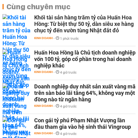
Cùng chuyên mục
Khối tài sản hàng trăm tỷ của Huấn Hoa
Hồng: Từ biệt thự 50 tỷ, dàn siêu xe hàng
chục tỷ đến vườn tùng Nhật đắt đỏ
KINH DOANH
-
1 phút trước
Huấn Hoa Hồng là Chủ tịch doanh nghiệp
vốn 100 tỷ, góp cổ phần trong hai doanh
nghiệp khác
KINH DOANH
-
4 giờ trước
Doanh nghiệp duy nhất sản xuất vàng mã
trên sàn báo lãi tăng 64%, không vay một
đồng nào từ ngân hàng
KINH DOANH
-
4 giờ trước
Con gái tỷ phú Phạm Nhật Vượng lần
đầu tham gia vào hệ sinh thái Vingroup
KINH DOANH
-
4 giờ trước