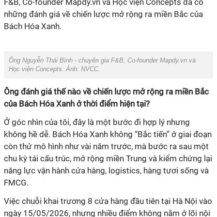
F&B, Co-founder Mapdy.vn và Học viện Concepts đã có
những đánh giá về chiến lược mở rộng ra miền Bắc của
Ông Nguyễn Thái Bình - chuyên gia F&B, Co-founder Mapdy.vn và
Học viện Concepts. Ảnh: NVCC.
Ông đánh giá thế nào về chiến lược mở rộng ra miền Bắc
không hề dễ. Bách Hóa Xanh không “Bắc tiến” ở giai đoạn
còn thử mô hình như vài năm trước, mà bước ra sau một
chu kỳ tái cấu trúc, mở rộng miền Trung và kiểm chứng lại
năng lực vận hành cửa hàng, logistics, hàng tươi sống và
FMCG.
Việc chuỗi khai trương 8 cửa hàng đầu tiên tại Hà Nội vào
ngày 15/05/2026, nhưng nhiều điểm không nằm ở lõi nội