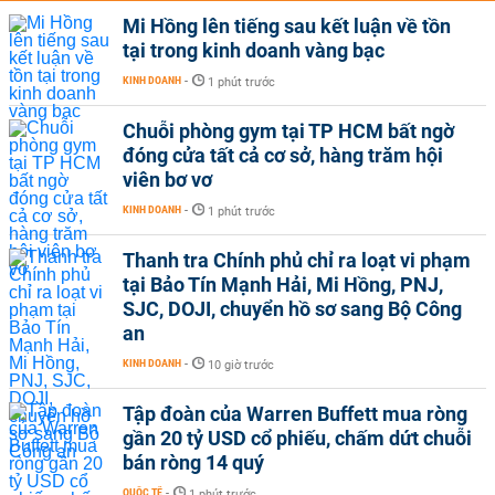
Mi Hồng lên tiếng sau kết luận về tồn
tại trong kinh doanh vàng bạc
KINH DOANH
-
1 phút trước
Chuỗi phòng gym tại TP HCM bất ngờ
đóng cửa tất cả cơ sở, hàng trăm hội
viên bơ vơ
KINH DOANH
-
1 phút trước
Thanh tra Chính phủ chỉ ra loạt vi phạm
tại Bảo Tín Mạnh Hải, Mi Hồng, PNJ,
SJC, DOJI, chuyển hồ sơ sang Bộ Công
an
KINH DOANH
-
10 giờ trước
Tập đoàn của Warren Buffett mua ròng
gần 20 tỷ USD cổ phiếu, chấm dứt chuỗi
bán ròng 14 quý
QUỐC TẾ
-
1 phút trước