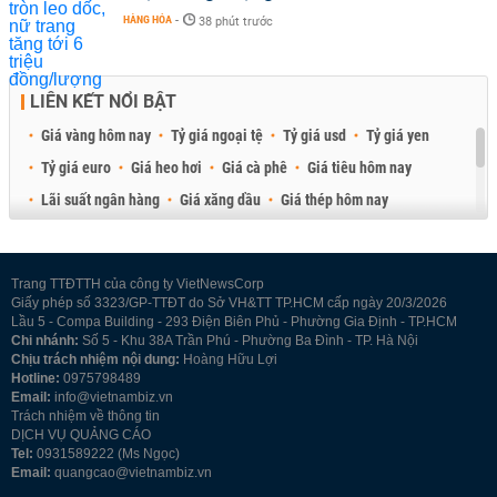
HÀNG HÓA
-
38 phút trước
LIÊN KẾT NỔI BẬT
Giá vàng hôm nay
Tỷ giá ngoại tệ
Tỷ giá usd
Tỷ giá yen
Tỷ giá euro
Giá heo hơi
Giá cà phê
Giá tiêu hôm nay
Lãi suất ngân hàng
Giá xăng dầu
Giá thép hôm nay
Giá sầu riêng
Giá thịt heo
Giá gạo
Giá cao su
Best Retail Brokers
Diễn đàn đầu tư Việt Nam 2026
Trang TTĐTTH của công ty VietNewsCorp
Giấy phép số 3323/GP-TTĐT do Sở VH&TT TP.HCM cấp ngày 20/3/2026
Lầu 5 - Compa Building - 293 Điện Biên Phủ - Phường Gia Định - TP.HCM
Chi nhánh:
Số 5 - Khu 38A Trần Phú - Phường Ba Đình - TP. Hà Nội
Chịu trách nhiệm nội dung:
Hoàng Hữu Lợi
Hotline:
0975798489
Email:
info@vietnambiz.vn
Trách nhiệm về thông tin
DỊCH VỤ QUẢNG CÁO
Tel:
0931589222 (Ms Ngọc)
Email:
quangcao@vietnambiz.vn