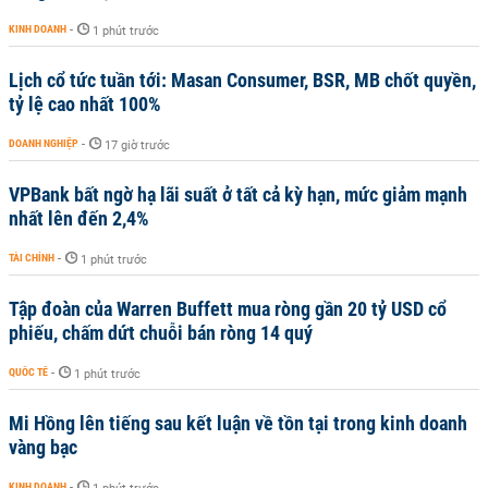
KINH DOANH
-
1 phút trước
Lịch cổ tức tuần tới: Masan Consumer, BSR, MB chốt quyền,
tỷ lệ cao nhất 100%
DOANH NGHIỆP
-
17 giờ trước
VPBank bất ngờ hạ lãi suất ở tất cả kỳ hạn, mức giảm mạnh
nhất lên đến 2,4%
TÀI CHÍNH
-
1 phút trước
Tập đoàn của Warren Buffett mua ròng gần 20 tỷ USD cổ
phiếu, chấm dứt chuỗi bán ròng 14 quý
QUỐC TẾ
-
1 phút trước
Mi Hồng lên tiếng sau kết luận về tồn tại trong kinh doanh
vàng bạc
KINH DOANH
-