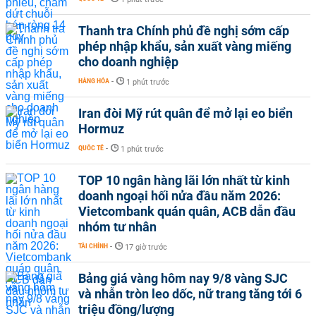
Thanh tra Chính phủ đề nghị sớm cấp
phép nhập khẩu, sản xuất vàng miếng
cho doanh nghiệp
HÀNG HÓA
-
1 phút trước
Iran đòi Mỹ rút quân để mở lại eo biển
Hormuz
QUỐC TẾ
-
1 phút trước
TOP 10 ngân hàng lãi lớn nhất từ kinh
doanh ngoại hối nửa đầu năm 2026:
Vietcombank quán quân, ACB dẫn đầu
nhóm tư nhân
TÀI CHÍNH
-
17 giờ trước
Bảng giá vàng hôm nay 9/8 vàng SJC
và nhẫn tròn leo dốc, nữ trang tăng tới 6
triệu đồng/lượng