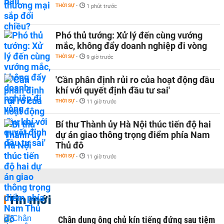
THỜI SỰ
-
1 phút trước
Phó thủ tướng: Xử lý đến cùng vướng
mắc, không đẩy doanh nghiệp đi vòng
THỜI SỰ
-
9 giờ trước
'Cần phân định rủi ro của hoạt động dầu
khí với quyết định đầu tư sai'
THỜI SỰ
-
11 giờ trước
Bí thư Thành ủy Hà Nội thúc tiến độ hai
dự án giao thông trọng điểm phía Nam
Thủ đô
THỜI SỰ
-
11 giờ trước
Tin mới
Chân dung ông chủ kín tiếng đứng sau tiệm