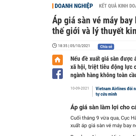
DOANH NGHIỆP
KẾT QUẢ KINH D
Áp giá sàn vé máy bay 
thế giới và lý thuyết ki
18:35 | 05/10/2021
Chia sẻ
Nếu đề xuất giá sàn được á
xã hội, triệt tiêu động lực 
ngành hàng không toàn cầ
Vietnam Airlines đòi n
10-09-2021
tự cứu mình
Áp giá sàn làm lợi cho c
Cuối tháng 9 vừa qua, Cục H
xuất áp giá sàn vé máy bay nộ