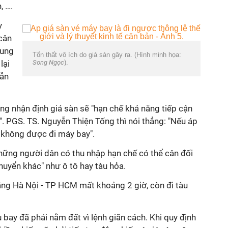
, ….
y
 cân
cung
Tổn thất vô ích do giá sàn gây ra. (Hình minh họa:
lại
Song Ngọc
).
dẫn
g nhận định giá sàn sẽ "hạn chế khả năng tiếp cận
. PGS. TS. Nguyễn Thiện Tống thì nói thẳng: "Nếu áp
ẽ không được đi máy bay".
ững người dân có thu nhập hạn chế có thể cân đối
huyển khác" như ô tô hay tàu hỏa.
ặng Hà Nội - TP HCM mất khoảng 2 giờ, còn đi tàu
 bay đã phải nằm đất vì lệnh giãn cách. Khi quy định