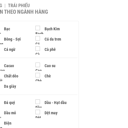
G
TRÁI PHIẾU
IN THEO NGÀNH HÀNG
Bạc
Bạch Kim
Bông - Sợi
Cá da trơn
Cá ngừ
Cà phê
Cacao
Cao su
Chất dẻo
Chè
Da giày
Đá quý
Dầu - Hạt dầu
Dầu mỏ
Dệt may
Điện