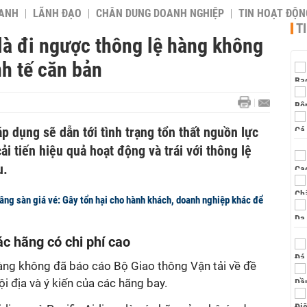
OANH
LÃNH ĐẠO
CHÂN DUNG DOANH NGHIỆP
TIN HOẠT ĐỘN
T
là đi ngược thông lệ hàng không
nh tế căn bản
p dụng sẽ dẫn tới tình trạng tổn thất nguồn lực
cải tiến hiệu quả hoạt động và trái với thông lệ
u.
âng sàn giá vé: Gây tổn hại cho hành khách, doanh nghiệp khác để
ác hãng có chi phí cao
àng không đã báo cáo Bộ Giao thông Vận tải về đề
i địa và ý kiến của các hãng bay.