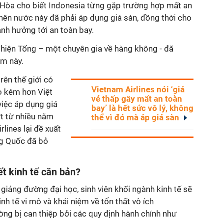
Hòa cho biết Indonesia từng gặp trường hợp mất an
 nên nước này đã phải áp dụng giá sàn, đồng thời cho
ảnh hưởng tới an toàn bay.
Thiện Tống – một chuyên gia về hàng không - đã
m này.
rên thế giới có
Vietnam Airlines nói ‘giá
ọ kém hơn Việt
vé thấp gây mất an toàn
iệc áp dụng giá
bay’ là hết sức vô lý, không
ứt từ nhiều năm
thể vì đó mà áp giá sàn
rlines lại đề xuất
ng Quốc đã bỏ
ết kinh tế căn bản?
giảng đường đại học, sinh viên khối ngành kinh tế sẽ
h tế vi mô và khái niệm về tổn thất vô ích
ường bị can thiệp bởi các quy định hành chính như