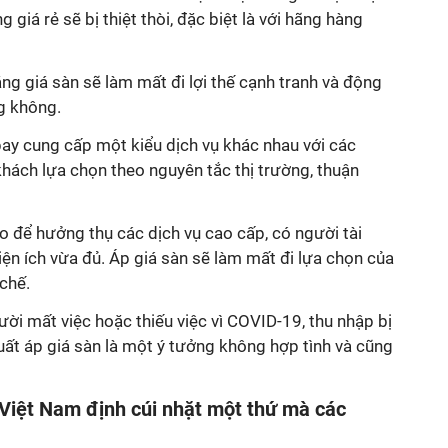
 giá rẻ sẽ bị thiệt thòi, đặc biệt là với hãng hàng
ằng giá sàn sẽ làm mất đi lợi thế cạnh tranh và động
g không.
bay cung cấp một kiểu dịch vụ khác nhau với các
hách lựa chọn theo nguyên tắc thị trường, thuận
o để hưởng thụ các dịch vụ cao cấp, có người tài
iện ích vừa đủ. Áp giá sàn sẽ làm mất đi lựa chọn của
chế.
ười mất việc hoặc thiếu việc vì COVID-19, thu nhập bị
xuất áp giá sàn là một ý tưởng không hợp tình và cũng
o Việt Nam định cúi nhặt một thứ mà các