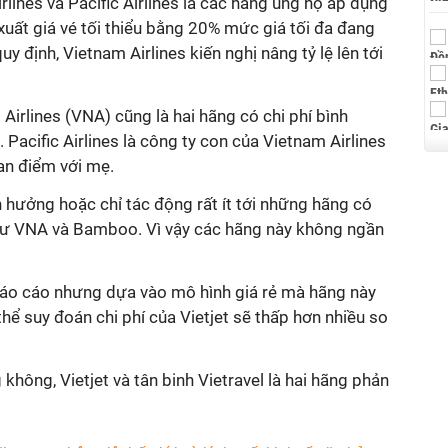
ines và Pacific Airlines là các hãng ủng hộ áp dụng
uất giá vé tối thiểu bằng 20% mức giá tối đa đang
y định, Vietnam Airlines kiến nghị nâng tỷ lệ lên tới
irlines (VNA) cũng là hai hãng có chi phí bình
Pacific Airlines là công ty con của Vietnam Airlines
an điểm với mẹ.
 hưởng hoặc chỉ tác động rất ít tới những hãng có
như VNA và Bamboo. Vì vậy các hãng này không ngần
 báo cáo nhưng dựa vào mô hình giá rẻ mà hãng này
thể suy đoán chi phí của Vietjet sẽ thấp hơn nhiều so
hông, Vietjet và tân binh Vietravel là hai hãng phản