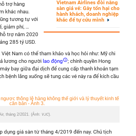
Vietnam Airlines đòi nâng
 hỗ trợ hàng
sàn giá vé: Gây tổn hại cho
àm khác nhau.
hành khách, doanh nghiệp
cũng tương tự với
khác để tự cứu mình
, giảm phí, …
 hỗ trợ năm 2020
ảng 285 tỷ USD.
Việt Nam có thể tham khảo và học hỏi như: Mỹ chi
rả lương cho người
lao động
; chính quyền Hong
máy bay giữa đại dịch để cung cấp thanh khoản tạm
ịch bệnh lắng xuống sẽ tung các vé này ra để kích cầu
Air, tháng 2/2021. (Ảnh:
VJC
).
p dụng giá sàn từ tháng 4/2019 đến nay. Chủ tịch