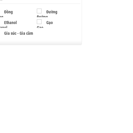
Đồng
Đường
Ethanol
Gạo
Gia súc - Gia cầm
Giấy
Gỗ
Hạt điều
Hồ tiêu - Hạt tiêu
Khí đốt
Kim loại khác
Mắc ca
Muối
Ngũ cốc
Nhựa - Hạt nhựa
Palladium
Phân bón