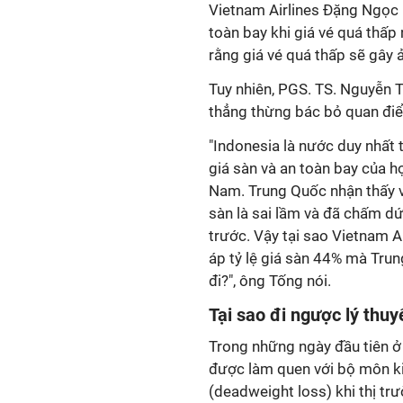
Vietnam Airlines Đặng Ngọc 
toàn bay khi giá vé quá thấp
rằng giá vé quá thấp sẽ gây 
Tuy nhiên, PGS. TS. Nguyễn 
thẳng thừng bác bỏ quan điể
"Indonesia là nước duy nhất t
giá sàn và an toàn bay của h
Nam. Trung Quốc nhận thấy v
sàn là sai lầm và đã chấm d
trước. Vậy tại sao Vietnam Ai
áp tỷ lệ giá sàn 44% mà Tru
đi?", ông Tống nói.
Tại sao đi ngược lý thuy
Trong những ngày đầu tiên ở 
được làm quen với bộ môn kin
(deadweight loss) khi thị tr