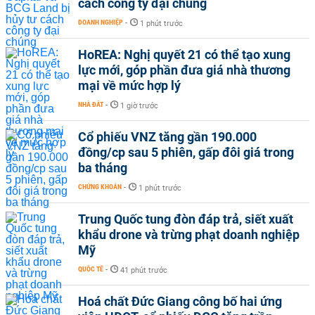
cách công ty đại chúng
DOANH NGHIỆP
-
1 phút trước
HoREA: Nghị quyết 21 có thể tạo xung
lực mới, góp phần đưa giá nhà thương
mại về mức hợp lý
NHÀ ĐẤT
-
1 giờ trước
Cổ phiếu VNZ tăng gần 190.000
đồng/cp sau 5 phiên, gấp đôi giá trong
ba tháng
CHỨNG KHOÁN
-
1 phút trước
Trung Quốc tung đòn đáp trả, siết xuất
khẩu drone và trừng phạt doanh nghiệp
Mỹ
QUỐC TẾ
-
41 phút trước
Hoá chất Đức Giang công bố hai ứng