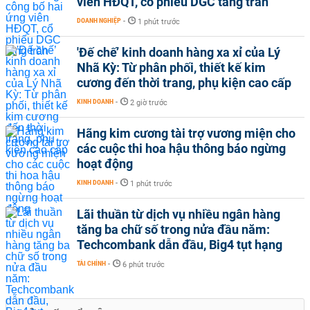
viên HĐQT, cổ phiếu DGC tăng trần
DOANH NGHIỆP
-
1 phút trước
'Đế chế’ kinh doanh hàng xa xỉ của Lý
Nhã Kỳ: Từ phân phối, thiết kế kim
cương đến thời trang, phụ kiện cao cấp
KINH DOANH
-
2 giờ trước
Hãng kim cương tài trợ vương miện cho
các cuộc thi hoa hậu thông báo ngừng
hoạt động
KINH DOANH
-
1 phút trước
Lãi thuần từ dịch vụ nhiều ngân hàng
tăng ba chữ số trong nửa đầu năm:
Techcombank dẫn đầu, Big4 tụt hạng
TÀI CHÍNH
-
6 phút trước