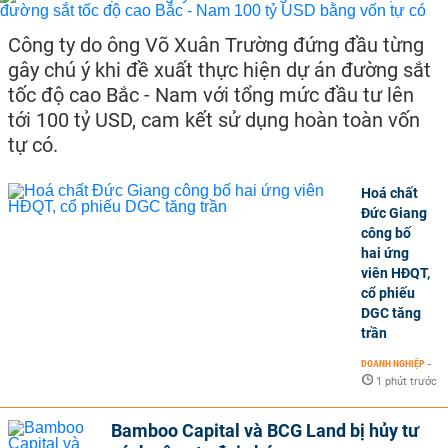
Công ty do ông Võ Xuân Trường đứng đầu từng
gây chú ý khi đề xuất thực hiện dự án đường sắt
tốc độ cao Bắc - Nam với tổng mức đầu tư lên
tới 100 tỷ USD, cam kết sử dụng hoàn toàn vốn
tự có.
Hoá chất
Đức Giang
công bố
hai ứng
viên HĐQT,
cổ phiếu
DGC tăng
trần
DOANH NGHIỆP
-
1 phút trước
Bamboo Capital và BCG Land bị hủy tư