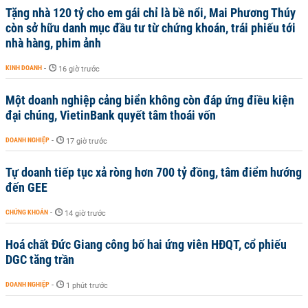
Tặng nhà 120 tỷ cho em gái chỉ là bề nổi, Mai Phương Thúy
còn sở hữu danh mục đầu tư từ chứng khoán, trái phiếu tới
nhà hàng, phim ảnh
KINH DOANH
-
16 giờ trước
Một doanh nghiệp cảng biển không còn đáp ứng điều kiện
đại chúng, VietinBank quyết tâm thoái vốn
DOANH NGHIỆP
-
17 giờ trước
Tự doanh tiếp tục xả ròng hơn 700 tỷ đồng, tâm điểm hướng
đến GEE
CHỨNG KHOÁN
-
14 giờ trước
Hoá chất Đức Giang công bố hai ứng viên HĐQT, cổ phiếu
DGC tăng trần
DOANH NGHIỆP
-
1 phút trước