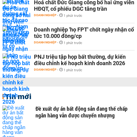
Hoá chất Đức Giang công bố hai ứng viên
HĐQT, cổ phiếu DGC tăng trần
DOANH NGHIỆP
-
1 phút trước
Doanh nghiệp 'họ FPT' chốt ngày nhận cổ
tức 10.000 đồng/cp
DOANH NGHIỆP
-
1 phút trước
PNJ triệu tập họp bất thường, dự kiến
điều chỉnh kế hoạch kinh doanh 2026
DOANH NGHIỆP
-
1 phút trước
Tin mới
Đề xuất dự án bất động sản đang thế chấp
ngân hàng vẫn được chuyển nhượng