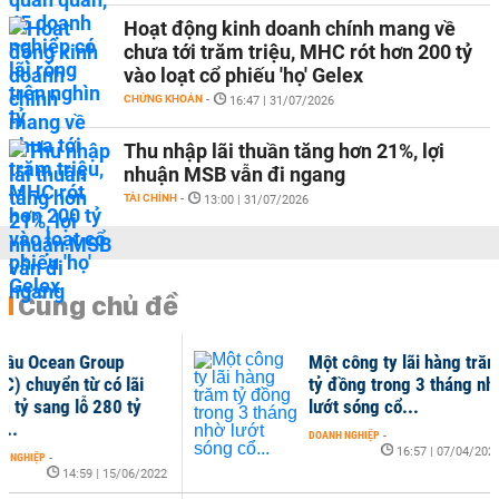
Hoạt động kinh doanh chính mang về
chưa tới trăm triệu, MHC rót hơn 200 tỷ
vào loạt cổ phiếu 'họ' Gelex
CHỨNG KHOÁN
-
16:47 | 31/07/2026
Thu nhập lãi thuần tăng hơn 21%, lợi
nhuận MSB vẫn đi ngang
TÀI CHÍNH
-
13:00 | 31/07/2026
Cùng chủ đề
Một công ty lãi hàng trăm
Lợi
tỷ đồng trong 3 tháng nhờ
Fec
lướt sóng cổ...
kiể
DOANH NGHIỆP
-
DOAN
16:57 | 07/04/2022