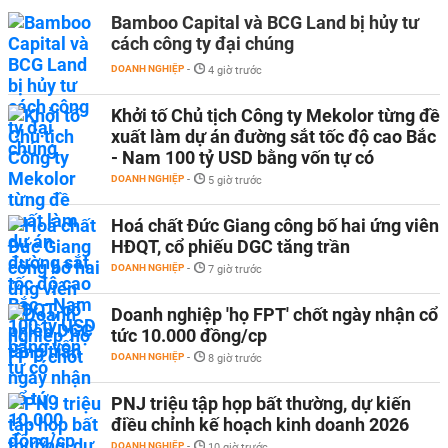
Bamboo Capital và BCG Land bị hủy tư
cách công ty đại chúng
DOANH NGHIỆP
-
4 giờ trước
Khởi tố Chủ tịch Công ty Mekolor từng đề
xuất làm dự án đường sắt tốc độ cao Bắc
- Nam 100 tỷ USD bằng vốn tự có
DOANH NGHIỆP
-
5 giờ trước
Hoá chất Đức Giang công bố hai ứng viên
HĐQT, cổ phiếu DGC tăng trần
DOANH NGHIỆP
-
7 giờ trước
Doanh nghiệp 'họ FPT' chốt ngày nhận cổ
tức 10.000 đồng/cp
DOANH NGHIỆP
-
8 giờ trước
PNJ triệu tập họp bất thường, dự kiến
điều chỉnh kế hoạch kinh doanh 2026
DOANH NGHIỆP
-
10 giờ trước