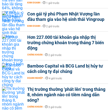
KINH DOANH
-
1 giờ trước
Con gái tỷ phú Phạm Nhật Vượng lần
đầu tham gia vào hệ sinh thái Vingroup
KINH DOANH
-
2 giờ trước
Hơn 227.000 tài khoản gia nhập thị
trường chứng khoán trong tháng 7 biến
động
CHỨNG KHOÁN
-
2 giờ trước
Bamboo Capital và BCG Land bị hủy tư
cách công ty đại chúng
DOANH NGHIỆP
-
4 giờ trước
Thị trường thường ‘phất lên’ trong tháng
8, nhóm ngành nào có tiềm năng dẫn
sóng?
CHỨNG KHOÁN
-
3 giờ trước