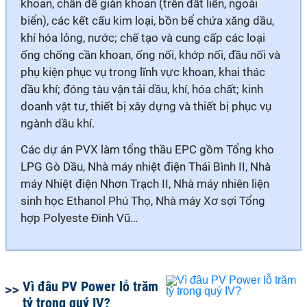
khoan, chân đế giàn khoan (trên đất liền, ngoài
biển), các kết cấu kim loại, bồn bể chứa xăng dầu,
khí hóa lỏng, nước; chế tạo và cung cấp các loại
ống chống cần khoan, ống nối, khớp nối, đầu nối và
phụ kiện phục vụ trong lĩnh vực khoan, khai thác
dầu khí; đóng tàu vận tải dầu, khí, hóa chất; kinh
doanh vật tư, thiết bị xây dựng và thiết bị phục vụ
ngành dầu khí.
Các dự án PVX làm tổng thầu EPC gồm Tổng kho
LPG Gò Dầu, Nhà máy nhiệt điện Thái Bình II, Nhà
máy Nhiệt điện Nhơn Trạch II, Nhà máy nhiên liện
sinh học Ethanol Phú Thọ, Nhà máy Xơ sợi Tổng
hợp Polyeste Đình Vũ…
Vì đâu PV Power lỗ trăm
tỷ trong quý IV?