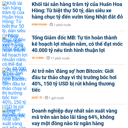
Khối tài sản hàng trăm tỷ của Huấn Hoa
Hồng: Từ biệt thự 50 tỷ, dàn siêu xe
hàng chục tỷ đến vườn tùng Nhật đắt đỏ
KINH DOANH
-
1 phút trước
Tổng Giám đốc MB: Tự tin hoàn thành
kế hoạch lợi nhuận năm, có thể đạt mốc
40.000 tỷ nếu tình hình thuận lợi
TÀI CHÍNH
-
17 phút trước
AI trở nên 'đáng sợ' hơn Bitcoin: Giới
đầu tư tháo chạy vì thị trường bốc hơi
40%, 150 tỷ USD bị rút không thương
tiếc
QUỐC TẾ
-
1 giờ trước
Doanh nghiệp duy nhất sản xuất vàng
mã trên sàn báo lãi tăng 64%, không
vay một đồng nào từ ngân hàng