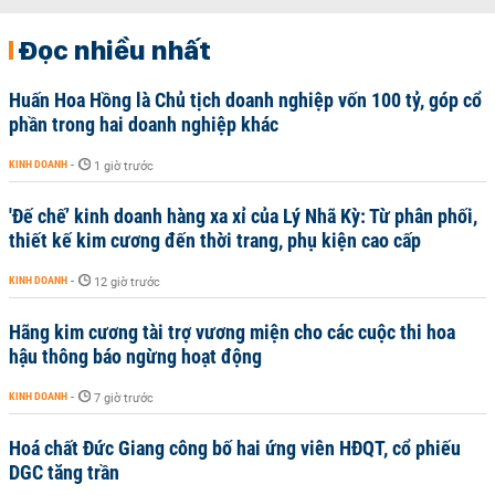
Đọc nhiều nhất
Huấn Hoa Hồng là Chủ tịch doanh nghiệp vốn 100 tỷ, góp cổ
phần trong hai doanh nghiệp khác
KINH DOANH
-
1 giờ trước
'Đế chế’ kinh doanh hàng xa xỉ của Lý Nhã Kỳ: Từ phân phối,
thiết kế kim cương đến thời trang, phụ kiện cao cấp
KINH DOANH
-
12 giờ trước
Hãng kim cương tài trợ vương miện cho các cuộc thi hoa
hậu thông báo ngừng hoạt động
KINH DOANH
-
7 giờ trước
Hoá chất Đức Giang công bố hai ứng viên HĐQT, cổ phiếu
DGC tăng trần