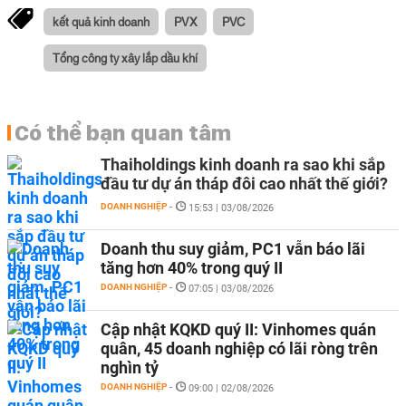
kết quả kinh doanh
PVX
PVC
Tổng công ty xây lắp dầu khí
Có thể bạn quan tâm
Thaiholdings kinh doanh ra sao khi sắp
đầu tư dự án tháp đôi cao nhất thế giới?
DOANH NGHIỆP
-
15:53 | 03/08/2026
Doanh thu suy giảm, PC1 vẫn báo lãi
tăng hơn 40% trong quý II
DOANH NGHIỆP
-
07:05 | 03/08/2026
Cập nhật KQKD quý II: Vinhomes quán
quân, 45 doanh nghiệp có lãi ròng trên
nghìn tỷ
DOANH NGHIỆP
-
09:00 | 02/08/2026