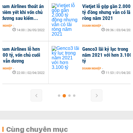
Vietjet lỗ gộp gần 2.000
Lợi
tỷ đồng nhưng vẫn có lãi
Fec
ròng năm 2021
kiể
DOANH NGHIỆP
-
DOAN
09:36 | 03/04/2022
Genco3 lãi kỷ lục trong
năm 2021 với hơn 3.100
tỷ
DOANH NGHIỆP
-
11:53 | 01/04/2022
Cùng chuyên mục