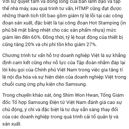
Với sự quyết tâm và đồng lòng của ban lãnh đạo và tập
thể nhà máy, sau quá trình tư vấn, HTMP cũng đạt được
những thành tích tốt bao gồm giảm tỷ lệ lỗi tại các công
đoạn sản xuất, đặc biệt là tại công đoạn Hot Stamping (in
phủ bề mặt bằng nhiệt cho các sản phẩm nhựa) mức
giảm lên đến 60%. Đồng thời, tỷ lệ hoạt động của thiết bị
cũng tăng 20% và chi phí tồn kho giảm 27%.
Chương trình tư vấn hỗ trợ doanh nghiệp Việt là sự khẳng
định cam kết cũng như nỗ lực của Tập đoàn nhằm đáp lại
lời kêu gọi của Chính phủ Việt Nam trong việc gia tăng tỉ
lệ nội địa hóa và sự hiện diện của doanh nghiệp Việt trong
chuỗi cung ứng phụ kiện cho Samsung.
Trong chuyến khảo sát, ông Shim Won Hwan, Tổng Giám
đốc Tổ hợp Samsung Điện tử Việt Nam đánh giá cao sự
chủ động, ý chí và đặc biệt là tư duy sẵn sàng thay đổi
của các doanh nghiệp trong quá trình cải tổ quản lý và
sản xuất.