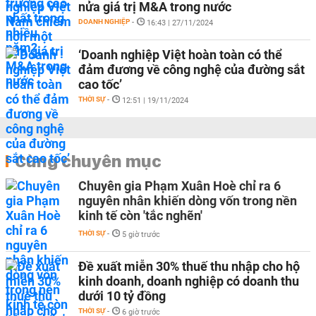
nửa giá trị M&A trong nước
DOANH NGHIỆP
-
16:43 | 27/11/2024
‘Doanh nghiệp Việt hoàn toàn có thể
đảm đương về công nghệ của đường sắt
cao tốc’
THỜI SỰ
-
12:51 | 19/11/2024
Cùng chuyên mục
Chuyên gia Phạm Xuân Hoè chỉ ra 6
nguyên nhân khiến dòng vốn trong nền
kinh tế còn 'tắc nghẽn'
THỜI SỰ
-
5 giờ trước
Đề xuất miễn 30% thuế thu nhập cho hộ
kinh doanh, doanh nghiệp có doanh thu
dưới 10 tỷ đồng
THỜI SỰ
-
6 giờ trước