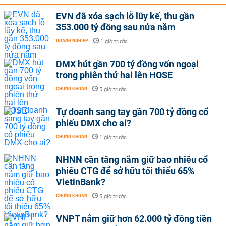
EVN đã xóa sạch lỗ lũy kế, thu gần
353.000 tỷ đồng sau nửa năm
DOANH NGHIỆP
-
1 giờ trước
DMX hút gần 700 tỷ đồng vốn ngoại
trong phiên thứ hai lên HOSE
CHỨNG KHOÁN
-
5 giờ trước
Tự doanh sang tay gần 700 tỷ đồng cổ
phiếu DMX cho ai?
CHỨNG KHOÁN
-
1 giờ trước
NHNN cần tăng nắm giữ bao nhiêu cổ
phiếu CTG để sở hữu tối thiểu 65%
VietinBank?
CHỨNG KHOÁN
-
5 giờ trước
VNPT nắm giữ hơn 62.000 tỷ đồng tiền