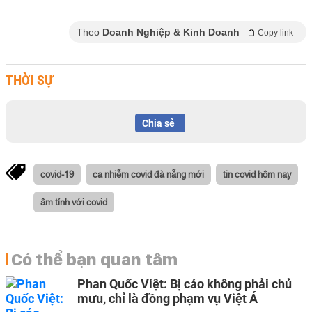
Theo
Doanh Nghiệp & Kinh Doanh
Copy link
THỜI SỰ
Chia sẻ
covid-19
ca nhiễm covid đà nẵng mới
tin covid hôm nay
âm tính với covid
Có thể bạn quan tâm
Phan Quốc Việt: Bị cáo không phải chủ
mưu, chỉ là đồng phạm vụ Việt Á