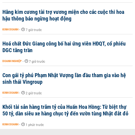
Hãng kim cương tài trợ vương miện cho các cuộc thi hoa
hậu thông báo ngừng hoạt động
KINH DOANH
-
7 giờ trước
Hoá chất Đức Giang công bố hai ứng viên HĐQT, cổ phiếu
DGC tăng trần
DOANH NGHIỆP
-
7 giờ trước
Con gái tỷ phú Phạm Nhật Vượng lần đầu tham gia vào hệ
sinh thái Vingroup
KINH DOANH
-
2 giờ trước
Khối tài sản hàng trăm tỷ của Huấn Hoa Hồng: Từ biệt thự
50 tỷ, dàn siêu xe hàng chục tỷ đến vườn tùng Nhật đắt đỏ
KINH DOANH
-
1 phút trước