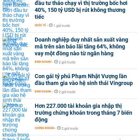
đầu tư tháo chạy vì thị trường bốc hơi
40%, 150 tỷ USD bị rút không thương
tiếc
QUỐC TẾ
-
1 giờ trước
Doanh nghiệp duy nhất sản xuất vàng
mã trên sàn báo lãi tăng 64%, không
vay một đồng nào từ ngân hàng
KINH DOANH
-
2 giờ trước
Con gái tỷ phú Phạm Nhật Vượng lần
đầu tham gia vào hệ sinh thái Vingroup
KINH DOANH
-
2 giờ trước
Hơn 227.000 tài khoản gia nhập thị
trường chứng khoán trong tháng 7 biến
động
CHỨNG KHOÁN
-
2 giờ trước