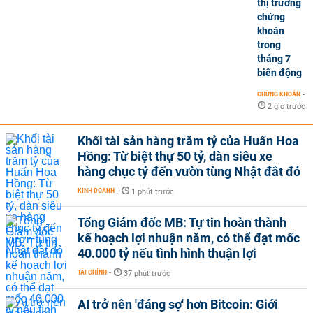
thị trường
chứng
khoán
trong
tháng 7
biến động
CHỨNG KHOÁN
-
2 giờ trước
Khối tài sản hàng trăm tỷ của Huấn Hoa
Hồng: Từ biệt thự 50 tỷ, dàn siêu xe
hàng chục tỷ đến vườn tùng Nhật đắt đỏ
KINH DOANH
-
1 phút trước
Tổng Giám đốc MB: Tự tin hoàn thành
kế hoạch lợi nhuận năm, có thể đạt mốc
40.000 tỷ nếu tình hình thuận lợi
TÀI CHÍNH
-
37 phút trước
AI trở nên 'đáng sợ' hơn Bitcoin: Giới