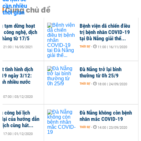
Cùng chủ đề
g tạm dừng hoạt
Bệnh viện dã chiến điều
e công nghệ, dịch
trị bệnh nhân COVID-19
o hàng từ 17/5
tại Đà Nẵng giải thể...
THỜI SỰ
-
21:00 | 16/05/2021
11:00 | 16/11/2020
t tình hình dịch
Đà Nẵng trở lại bình
19 ngày 3/12:
thường từ 0h 25/9
ệnh nhiều nước
THỜI SỰ
-
18:00 | 24/09/2020
07:00 | 03/12/2020
g công bố lịch
Đà Nẵng không còn bệnh
i lại của hướng dẫn
nhân mắc COVID-19
 lịch cùng hát...
THỜI SỰ
-
14:00 | 23/09/2020
17:00 | 01/12/2020