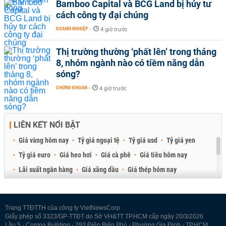
Bamboo Capital và BCG Land bị hủy tư
cách công ty đại chúng
DOANH NGHIỆP
-
4 giờ trước
Thị trường thường ‘phất lên’ trong tháng
8, nhóm ngành nào có tiềm năng dẫn
sóng?
CHỨNG KHOÁN
-
4 giờ trước
LIÊN KẾT NỔI BẬT
Giá vàng hôm nay
Tỷ giá ngoại tệ
Tỷ giá usd
Tỷ giá yen
Tỷ giá euro
Giá heo hơi
Giá cà phê
Giá tiêu hôm nay
Lãi suất ngân hàng
Giá xăng dầu
Giá thép hôm nay
Giá sầu riêng
Giá thịt heo
Giá gạo
Giá cao su
Best Retail Brokers
Diễn đàn đầu tư Việt Nam 2026
Trang TTĐTTH của công ty VietNewsCorp
Giấy phép số 3323/GP-TTĐT do Sở VH&TT TP.HCM cấp ngày 20/3/2026
Lầu 5 - Compa Building - 293 Điện Biên Phủ - Phường Gia Định - TP.HCM