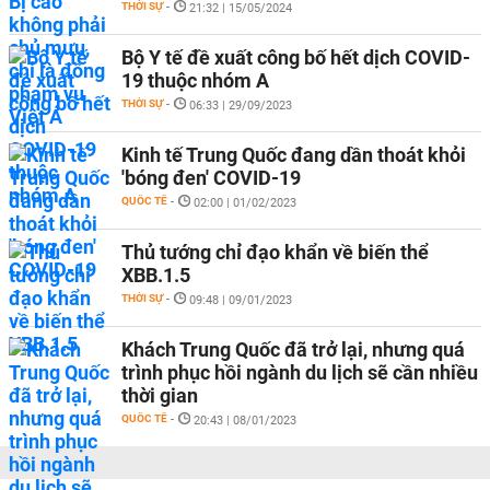
THỜI SỰ
-
21:32 | 15/05/2024
Bộ Y tế đề xuất công bố hết dịch COVID-
19 thuộc nhóm A
THỜI SỰ
-
06:33 | 29/09/2023
Kinh tế Trung Quốc đang dần thoát khỏi
'bóng đen' COVID-19
QUỐC TẾ
-
02:00 | 01/02/2023
Thủ tướng chỉ đạo khẩn về biến thể
XBB.1.5
THỜI SỰ
-
09:48 | 09/01/2023
Khách Trung Quốc đã trở lại, nhưng quá
trình phục hồi ngành du lịch sẽ cần nhiều
thời gian
QUỐC TẾ
-
20:43 | 08/01/2023