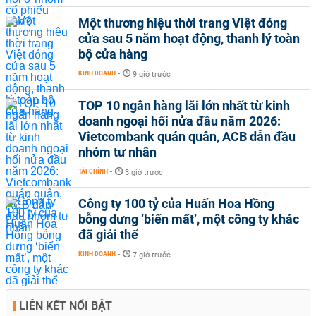
Một thương hiệu thời trang Việt đóng
cửa sau 5 năm hoạt động, thanh lý toàn
bộ cửa hàng
KINH DOANH
-
9 giờ trước
TOP 10 ngân hàng lãi lớn nhất từ kinh
doanh ngoại hối nửa đầu năm 2026:
Vietcombank quán quân, ACB dẫn đầu
nhóm tư nhân
TÀI CHÍNH
-
3 giờ trước
Công ty 100 tỷ của Huấn Hoa Hồng
bỗng dưng ‘biến mất’, một công ty khác
đã giải thể
KINH DOANH
-
7 giờ trước
LIÊN KẾT NỔI BẬT