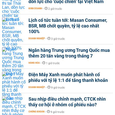
dồn lực cho ‘cuộc chiến’ tại Việt Nam
KINH DOANH
-
2 giờ trước
Lịch cổ tức tuần tới: Masan Consumer,
BSR, MB chốt quyền, tỷ lệ cao nhất
100%
DOANH NGHIỆP
-
3 giờ trước
Ngân hàng Trung ương Trung Quốc mua
thêm 20 tấn vàng trong tháng 7
HÀNG HÓA
-
1 giờ trước
Điện Máy Xanh muốn phát hành cổ
phiếu với tỷ lệ 1:1 để tăng thanh khoản
DOANH NGHIỆP
-
9 giờ trước
Sau nhịp điều chỉnh mạnh, CTCK nhìn
thấy cơ hội ở nhóm cổ phiếu nào?
CHỨNG KHOÁN
-
9 giờ trước