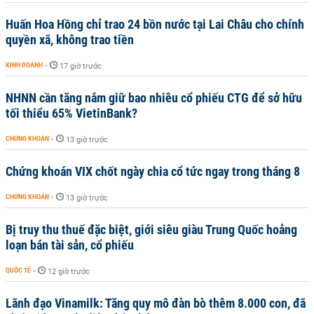
Huấn Hoa Hồng chỉ trao 24 bồn nước tại Lai Châu cho chính
quyền xã, không trao tiền
KINH DOANH
-
17 giờ trước
NHNN cần tăng nắm giữ bao nhiêu cổ phiếu CTG để sở hữu
tối thiểu 65% VietinBank?
CHỨNG KHOÁN
-
13 giờ trước
Chứng khoán VIX chốt ngày chia cổ tức ngay trong tháng 8
CHỨNG KHOÁN
-
13 giờ trước
Bị truy thu thuế đặc biệt, giới siêu giàu Trung Quốc hoảng
loạn bán tài sản, cổ phiếu
QUỐC TẾ
-
12 giờ trước
Lãnh đạo Vinamilk: Tăng quy mô đàn bò thêm 8.000 con, đã