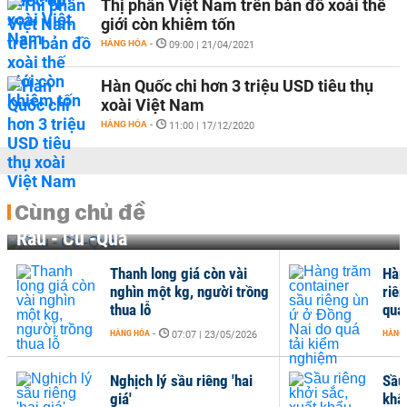
Thị phần Việt Nam trên bản đồ xoài thế
giới còn khiêm tốn
HÀNG HÓA
-
09:00 | 21/04/2021
Hàn Quốc chi hơn 3 triệu USD tiêu thụ
xoài Việt Nam
HÀNG HÓA
-
11:00 | 17/12/2020
Cùng chủ đề
Rau - Củ -Quả
Thanh long giá còn vài
Hàn
nghìn một kg, người trồng
riê
thua lỗ
quá
HÀNG HÓA
-
HÀNG
07:07 | 23/05/2026
Nghịch lý sầu riêng 'hai
Sầu 
giá'
khẩ