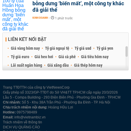
bỗng dưng ‘biến mất’, một công ty khác
đã giải thể
KINH DOANH
-
1 phút trước
LIÊN KẾT NỔI BẬT
Giá vàng hôm nay
Tỷ giá ngoại tệ
Tỷ giá usd
Tỷ giá yen
Tỷ giá euro
Giá heo hơi
Giá cà phê
Giá tiêu hôm nay
Lãi suất ngân hàng
Giá xăng dầu
Giá thép hôm nay
Giá sầu riêng
Giá thịt heo
Giá gạo
Giá cao su
Best Retail Brokers
Diễn đàn đầu tư Việt Nam 2026
Trang TTĐTTH của công ty VietNewsCorp
Giấy phép số 3323/GP-TTĐT do Sở VH&TT TP.HCM cấp ngày 20/3/2026
Lầu 5 - Compa Building - 293 Điện Biên Phủ - Phường Gia Định - TP.HCM
Chi nhánh:
Số 5 - Khu 38A Trần Phú - Phường Ba Đình - TP. Hà Nội
Chịu trách nhiệm nội dung:
Hoàng Hữu Lợi
Hotline:
0975798489
Email:
info@vietnambiz.vn
Trách nhiệm về thông tin
DỊCH VỤ QUẢNG CÁO