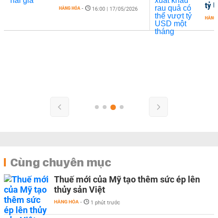
tỷ 
HÀNG HÓA
-
16:00 | 17/05/2026
HÀNG
Cùng chuyên mục
Thuế mới của Mỹ tạo thêm sức ép lên
thủy sản Việt
HÀNG HÓA
-
1 phút trước