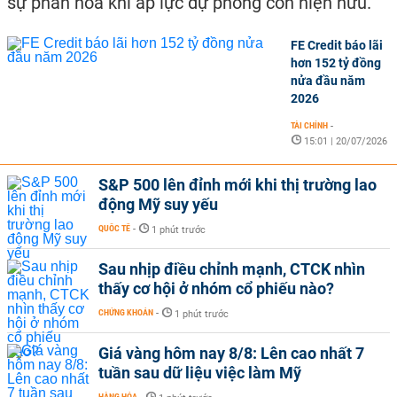
sự phân hóa khi áp lực dự phòng còn hiện hữu.
FE Credit báo lãi
hơn 152 tỷ đồng
nửa đầu năm
2026
TÀI CHÍNH
-
15:01 | 20/07/2026
S&P 500 lên đỉnh mới khi thị trường lao
động Mỹ suy yếu
QUỐC TẾ
-
1 phút trước
Sau nhịp điều chỉnh mạnh, CTCK nhìn
thấy cơ hội ở nhóm cổ phiếu nào?
CHỨNG KHOÁN
-
1 phút trước
Giá vàng hôm nay 8/8: Lên cao nhất 7
tuần sau dữ liệu việc làm Mỹ
HÀNG HÓA