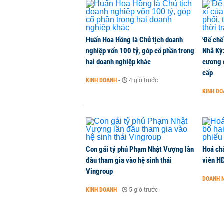
Huấn Hoa Hồng là Chủ tịch doanh
'Đế chế
nghiệp vốn 100 tỷ, góp cổ phần trong
Nhã Kỳ:
hai doanh nghiệp khác
cương đ
cấp
KINH DOANH
-
4 giờ trước
KINH D
Con gái tỷ phú Phạm Nhật Vượng lần
Hoá ch
đầu tham gia vào hệ sinh thái
viên H
Vingroup
DOANH 
KINH DOANH
-
5 giờ trước