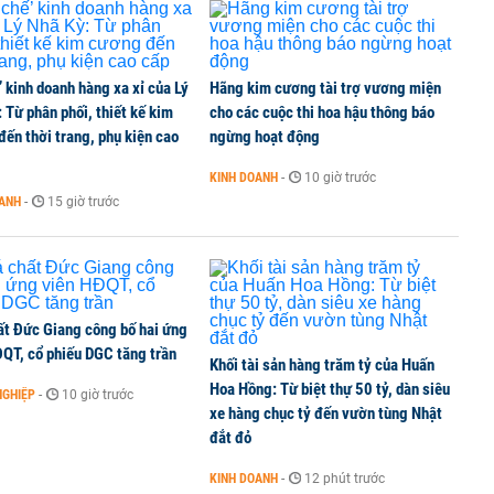
’ kinh doanh hàng xa xỉ của Lý
Hãng kim cương tài trợ vương miện
 Từ phân phối, thiết kế kim
cho các cuộc thi hoa hậu thông báo
ến thời trang, phụ kiện cao
ngừng hoạt động
KINH DOANH
-
10 giờ trước
OANH
-
15 giờ trước
ất Đức Giang công bố hai ứng
ĐQT, cổ phiếu DGC tăng trần
Khối tài sản hàng trăm tỷ của Huấn
Hoa Hồng: Từ biệt thự 50 tỷ, dàn siêu
NGHIỆP
-
10 giờ trước
xe hàng chục tỷ đến vườn tùng Nhật
đắt đỏ
KINH DOANH
-
12 phút trước