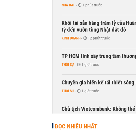
NHÀ ĐẤT
-
1 phút trước
Khối tài sản hàng trăm tỷ của Huấ
tỷ đến vườn tùng Nhật đắt đỏ
KINH DOANH
-
12 phút trước
TP HCM tính xây trung tâm thương
THỜI SỰ
-
1 giờ trước
Chuyên gia hiến kế tái thiết sông
THỜI SỰ
-
1 giờ trước
Chủ tịch Vietcombank: Không thể q
TÀI CHÍNH
-
1 giờ trước
ĐỌC NHIỀU NHẤT