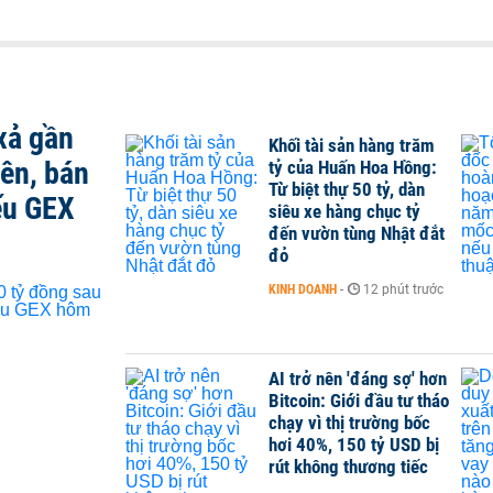
xả gần
Khối tài sản hàng trăm
iên, bán
tỷ của Huấn Hoa Hồng:
Từ biệt thự 50 tỷ, dàn
ếu GEX
siêu xe hàng chục tỷ
đến vườn tùng Nhật đắt
đỏ
KINH DOANH
-
12 phút trước
AI trở nên 'đáng sợ' hơn
Bitcoin: Giới đầu tư tháo
chạy vì thị trường bốc
hơi 40%, 150 tỷ USD bị
rút không thương tiếc