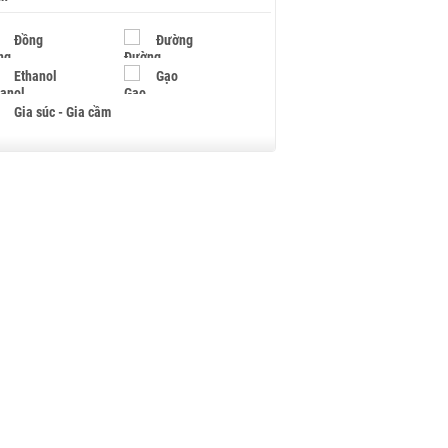
Đồng
Đường
Ethanol
Gạo
Gia súc - Gia cầm
Giấy
Gỗ
Hạt điều
Hồ tiêu - Hạt tiêu
Khí đốt
Kim loại khác
Mắc ca
Muối
Ngũ cốc
Nhựa - Hạt nhựa
Palladium
Phân bón