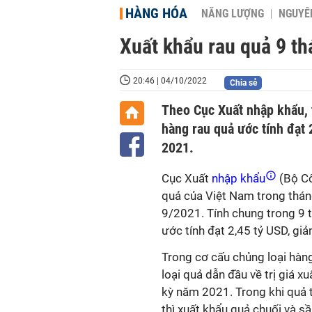
HÀNG HÓA
NĂNG LƯỢNG
NGUYÊN
Xuất khẩu rau quả 9 t
20:46 | 04/10/2022
Chia sẻ
Theo Cục Xuất nhập khẩu, 
hàng rau quả ước tính đạt
2021.
Cục Xuất
nhập khẩu
(Bộ Cô
quả của Việt Nam trong tháng
9/2021. Tính chung trong 9 t
ước tính đạt 2,45 tỷ USD, g
Trong cơ cấu chủng loại hàn
loại quả dẫn đầu về trị giá 
kỳ năm 2021. Trong khi quả t
thì xuất khẩu quả chuối và s