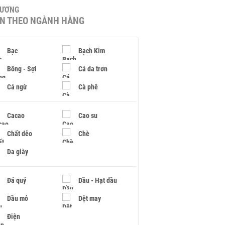
HƯƠNG
IN THEO NGÀNH HÀNG
Bạc
Bạch Kim
Bông - Sợi
Cá da trơn
Cá ngừ
Cà phê
Cacao
Cao su
Chất dẻo
Chè
Da giày
Đá quý
Dầu - Hạt dầu
Dầu mỏ
Dệt may
Điện