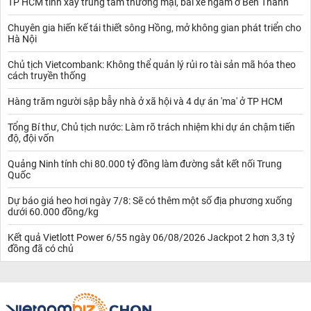
TP HCM tính xây trung tâm thương mại, bãi xe ngầm ở Bến Thành
Chuyên gia hiến kế tái thiết sông Hồng, mở không gian phát triển cho
Hà Nội
Chủ tịch Vietcombank: Không thể quản lý rủi ro tài sản mã hóa theo
cách truyền thống
Hàng trăm người sập bẫy nhà ở xã hội và 4 dự án 'ma' ở TP HCM
Tổng Bí thư, Chủ tịch nước: Làm rõ trách nhiệm khi dự án chậm tiến
độ, đội vốn
Quảng Ninh tính chi 80.000 tỷ đồng làm đường sắt kết nối Trung
Quốc
Dự báo giá heo hơi ngày 7/8: Sẽ có thêm một số địa phương xuống
dưới 60.000 đồng/kg
Kết quả Vietlott Power 6/55 ngày 06/08/2026 Jackpot 2 hơn 3,3 tỷ
đồng đã có chủ