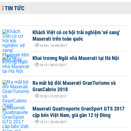
TIN TỨC
Khách Việt có cơ hội trải nghiệm 'xế sang'
Maserati trên toàn quốc
-
10:04 | 10/09/2017
Khai trương Ngôi nhà Maserati tại Hà Nội
-
18:13 | 08/07/2017
Ra mắt bộ đôi Maserati GranTurismo và
GranCabrio 2018
-
15:50 | 01/07/2017
Maserati Quattroporte GranSport GTS 2017
cập bến Việt Nam, giá gần 12 tỷ Đồng
-
13:12 | 23/06/2017