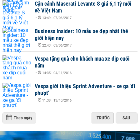
Cận cảnh Maserati Levante S giá 6,1 tỷ mới
về Việt Nam
-
13:49 | 07/06/2017
Business Insider: 10 mẫu xe đẹp nhất thế
giới hiện nay
-
22:43 | 03/06/2017
Vespa tặng quà cho khách mua xe dịp cuối
năm
-
14:35 | 04/11/2016
Vespa giới thiệu Sprint Adventure - xe ga 'đi
phượt'
-
11:38 | 13/10/2016
Theo ngày
TRƯỚC
SAU