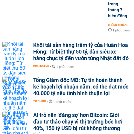
trong
tháng 7
biến động
CHỨNG KHOÁN
-
1 phút trước
Khối tài sản hàng trăm tỷ của Huấn Hoa
Hồng: Từ biệt thự 50 tỷ, dàn siêu xe
hàng chục tỷ đến vườn tùng Nhật đắt đỏ
KINH DOANH
-
1 phút trước
Tổng Giám đốc MB: Tự tin hoàn thành
kế hoạch lợi nhuận năm, có thể đạt mốc
40.000 tỷ nếu tình hình thuận lợi
TÀI CHÍNH
-
1 phút trước
AI trở nên 'đáng sợ' hơn Bitcoin: Giới
đầu tư tháo chạy vì thị trường bốc hơi
40%, 150 tỷ USD bị rút không thương