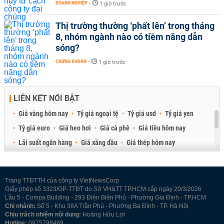
DOANH NGHIỆP
-
1 giờ trước
Thị trường thường ‘phất lên’ trong tháng
8, nhóm ngành nào có tiềm năng dẫn
sóng?
CHỨNG KHOÁN
-
1 giờ trước
LIÊN KẾT NỔI BẬT
Giá vàng hôm nay
Tỷ giá ngoại tệ
Tỷ giá usd
Tỷ giá yen
Tỷ giá euro
Giá heo hơi
Giá cà phê
Giá tiêu hôm nay
Lãi suất ngân hàng
Giá xăng dầu
Giá thép hôm nay
Giá sầu riêng
Giá thịt heo
Giá gạo
Giá cao su
Best Retail Brokers
Diễn đàn đầu tư Việt Nam 2026
Trang TTĐTTH của công ty VietNewsCorp
Giấy phép số 3323/GP-TTĐT do Sở VH&TT TP.HCM cấp ngày 20/3/2026
Lầu 5 - Compa Building - 293 Điện Biên Phủ - Phường Gia Định - TP.HCM
Chi nhánh:
Số 5 - Khu 38A Trần Phú - Phường Ba Đình - TP. Hà Nội
Chịu trách nhiệm nội dung:
Hoàng Hữu Lợi
Hotline:
0975798489