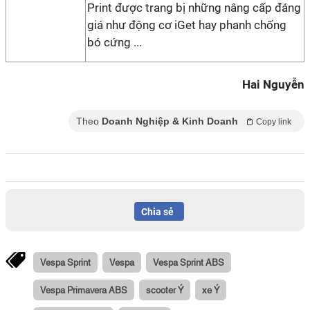
Print được trang bị những nâng cấp đáng
giá như động cơ iGet hay phanh chống
bó cứng ...
Hai Nguyễn
Theo
Doanh Nghiệp & Kinh Doanh
Copy link
Chia sẻ
Vespa Sprint
Vespa
Vespa Sprint ABS
Vespa Primavera ABS
scooter Ý
xe Ý