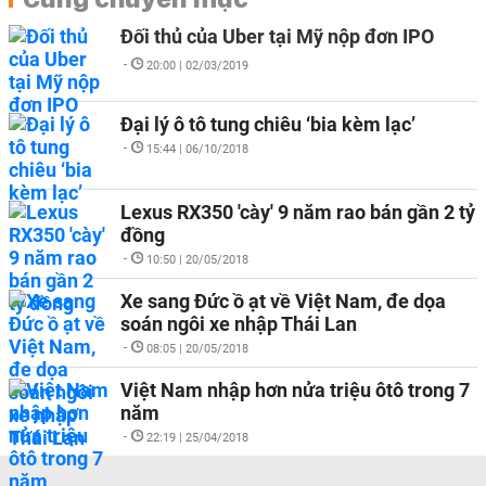
Đối thủ của Uber tại Mỹ nộp đơn IPO
-
20:00 | 02/03/2019
Đại lý ô tô tung chiêu ‘bia kèm lạc’
-
15:44 | 06/10/2018
Lexus RX350 'cày' 9 năm rao bán gần 2 tỷ
đồng
-
10:50 | 20/05/2018
Xe sang Đức ồ ạt về Việt Nam, đe dọa
soán ngôi xe nhập Thái Lan
-
08:05 | 20/05/2018
Việt Nam nhập hơn nửa triệu ôtô trong 7
năm
-
22:19 | 25/04/2018