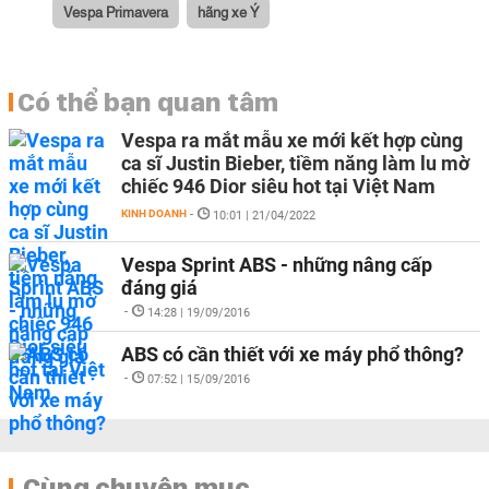
Vespa Primavera
hãng xe Ý
Có thể bạn quan tâm
Vespa ra mắt mẫu xe mới kết hợp cùng
ca sĩ Justin Bieber, tiềm năng làm lu mờ
chiếc 946 Dior siêu hot tại Việt Nam
KINH DOANH
-
10:01 | 21/04/2022
Vespa Sprint ABS - những nâng cấp
đáng giá
-
14:28 | 19/09/2016
ABS có cần thiết với xe máy phổ thông?
-
07:52 | 15/09/2016
Cùng chuyên mục