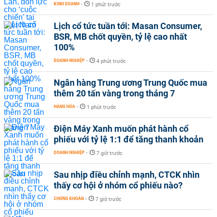
KINH DOANH
-
1 phút trước
Lịch cổ tức tuần tới: Masan Consumer,
BSR, MB chốt quyền, tỷ lệ cao nhất
100%
DOANH NGHIỆP
-
4 phút trước
Ngân hàng Trung ương Trung Quốc mua
thêm 20 tấn vàng trong tháng 7
HÀNG HÓA
-
1 phút trước
Điện Máy Xanh muốn phát hành cổ
phiếu với tỷ lệ 1:1 để tăng thanh khoản
DOANH NGHIỆP
-
7 giờ trước
Sau nhịp điều chỉnh mạnh, CTCK nhìn
thấy cơ hội ở nhóm cổ phiếu nào?
CHỨNG KHOÁN
-
7 giờ trước