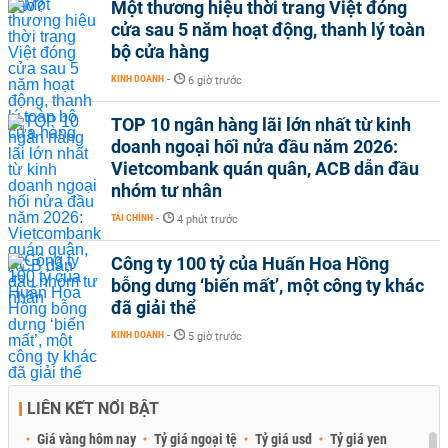
Một thương hiệu thời trang Việt đóng
cửa sau 5 năm hoạt động, thanh lý toàn
bộ cửa hàng
KINH DOANH
-
6 giờ trước
TOP 10 ngân hàng lãi lớn nhất từ kinh
doanh ngoại hối nửa đầu năm 2026:
Vietcombank quán quân, ACB dẫn đầu
nhóm tư nhân
TÀI CHÍNH
-
4 phút trước
Công ty 100 tỷ của Huấn Hoa Hồng
bỗng dưng ‘biến mất’, một công ty khác
đã giải thể
KINH DOANH
-
5 giờ trước
LIÊN KẾT NỔI BẬT
Giá vàng hôm nay
Tỷ giá ngoại tệ
Tỷ giá usd
Tỷ giá yen