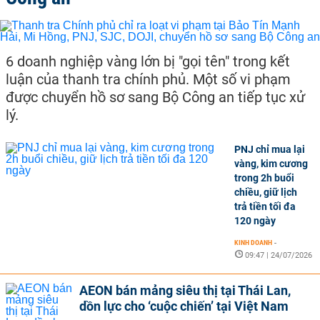
6 doanh nghiệp vàng lớn bị "gọi tên" trong kết
luận của thanh tra chính phủ. Một số vi phạm
được chuyển hồ sơ sang Bộ Công an tiếp tục xử
lý.
PNJ chỉ mua lại
vàng, kim cương
trong 2h buổi
chiều, giữ lịch
trả tiền tối đa
120 ngày
KINH DOANH
-
09:47 | 24/07/2026
AEON bán mảng siêu thị tại Thái Lan,
dồn lực cho ‘cuộc chiến’ tại Việt Nam