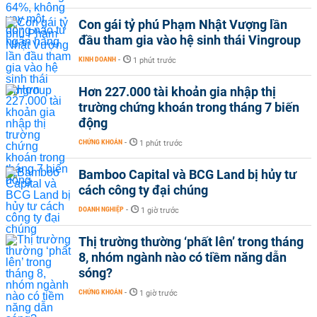
Con gái tỷ phú Phạm Nhật Vượng lần
đầu tham gia vào hệ sinh thái Vingroup
KINH DOANH
-
1 phút trước
Hơn 227.000 tài khoản gia nhập thị
trường chứng khoán trong tháng 7 biến
động
CHỨNG KHOÁN
-
1 phút trước
Bamboo Capital và BCG Land bị hủy tư
cách công ty đại chúng
DOANH NGHIỆP
-
1 giờ trước
Thị trường thường ‘phất lên’ trong tháng
8, nhóm ngành nào có tiềm năng dẫn
sóng?
CHỨNG KHOÁN
-
1 giờ trước