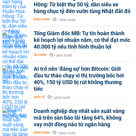
Hồng: Từ biệt thự 50 tỷ, dàn siêu xe
hàng chục tỷ đến vườn tùng Nhật đắt đỏ
KINH DOANH
-
1 phút trước
Tổng Giám đốc MB: Tự tin hoàn thành
kế hoạch lợi nhuận năm, có thể đạt mốc
40.000 tỷ nếu tình hình thuận lợi
TÀI CHÍNH
-
1 phút trước
AI trở nên 'đáng sợ' hơn Bitcoin: Giới
đầu tư tháo chạy vì thị trường bốc hơi
40%, 150 tỷ USD bị rút không thương
tiếc
QUỐC TẾ
-
1 phút trước
Doanh nghiệp duy nhất sản xuất vàng
mã trên sàn báo lãi tăng 64%, không
vay một đồng nào từ ngân hàng
KINH DOANH
-
1 phút trước