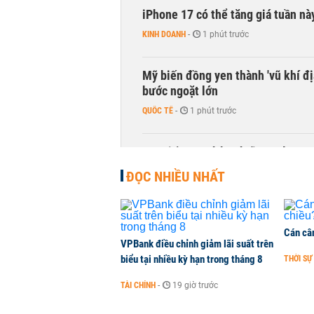
iPhone 17 có thể tăng giá tuần nà
KINH DOANH
-
1 phút trước
Mỹ biến đồng yen thành 'vũ khí địa
bước ngoặt lớn
QUỐC TẾ
-
1 phút trước
F88 tiếp tục phân phối 50% lượng 
CHỨNG KHOÁN
-
1 phút trước
ĐỌC NHIỀU NHẤT
Cán câ
VPBank điều chỉnh giảm lãi suất trên
biểu tại nhiều kỳ hạn trong tháng 8
THỜI SỰ
TÀI CHÍNH
-
19 giờ trước