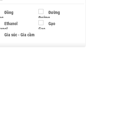
Đồng
Đường
Ethanol
Gạo
Gia súc - Gia cầm
Giấy
Gỗ
Hạt điều
Hồ tiêu - Hạt tiêu
Khí đốt
Kim loại khác
Mắc ca
Muối
Ngũ cốc
Nhựa - Hạt nhựa
Palladium
Phân bón