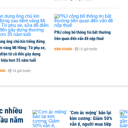
PNJ công bố thông tin bất thường
liên quan đến vấn đề nộp thuế
ung ông chủ kín tiếng đứng
ệm vàng Mi Hồng: Từ phụ xe,
KINH DOANH
-
13 giờ trước
 điện tử cũ đến gây dựng
 hiệu hơn 35 năm tuổi
OANH
-
16 giờ trước
c nhiều
‘Cơn ác mộng’ bán lại
 đầu năm
kim cương: Giảm 50%
vẫn ế, người mua tiếp