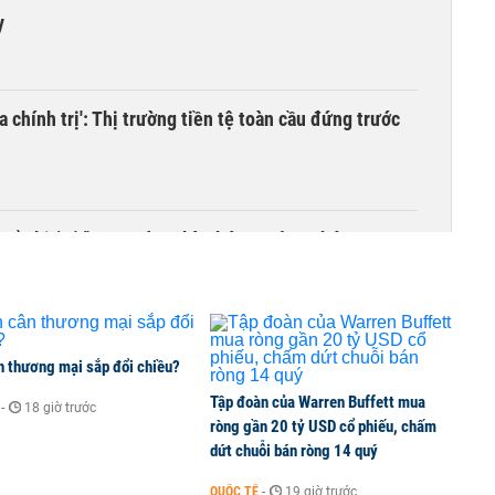
y
 chính trị': Thị trường tiền tệ toàn cầu đứng trước
cổ phiếu 'ế' trong đợt chào bán ra công chúng
n thương mại sắp đổi chiều?
Tập đoàn của Warren Buffett mua
-
18 giờ trước
ròng gần 20 tỷ USD cổ phiếu, chấm
dứt chuỗi bán ròng 14 quý
QUỐC TẾ
-
19 giờ trước