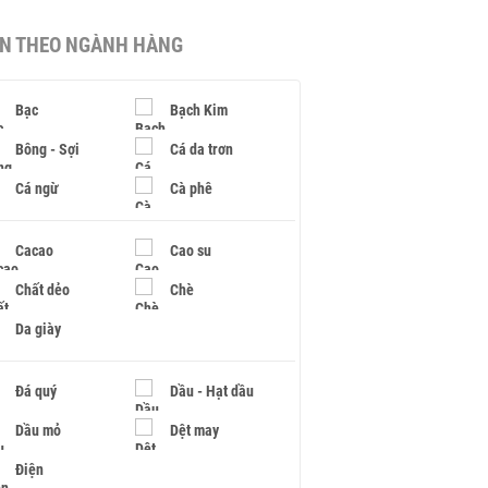
IN THEO NGÀNH HÀNG
Bạc
Bạch Kim
Bông - Sợi
Cá da trơn
Cá ngừ
Cà phê
Cacao
Cao su
Chất dẻo
Chè
Da giày
Đá quý
Dầu - Hạt dầu
Dầu mỏ
Dệt may
Điện