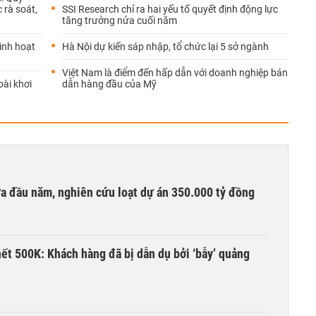
 rà soát,
SSI Research chỉ ra hai yếu tố quyết định động lực
tăng trưởng nửa cuối năm
inh hoạt
Hà Nội dự kiến sáp nhập, tổ chức lại 5 sở ngành
Việt Nam là điểm đến hấp dẫn với doanh nghiệp bán
oài khơi
dẫn hàng đầu của Mỹ
ửa đầu năm, nghiên cứu loạt dự án 350.000 tỷ đồng
hết 500K: Khách hàng đã bị dẫn dụ bởi ‘bẫy’ quảng