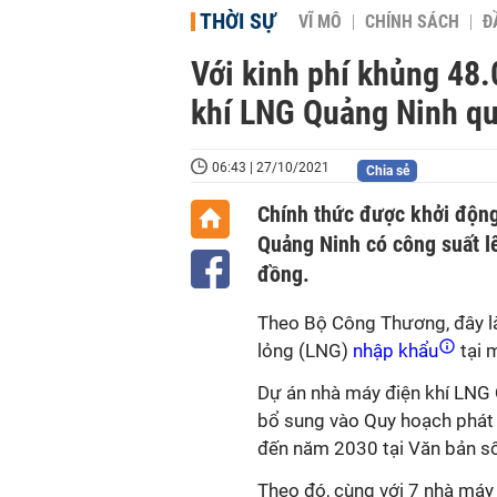
THỜI SỰ
VĨ MÔ
CHÍNH SÁCH
Đ
Với kinh phí khủng 48.
khí LNG Quảng Ninh q
06:43 | 27/10/2021
Chia sẻ
Chính thức được khởi động
Quảng Ninh có công suất l
đồng.
Theo Bộ Công Thương, đây là
lỏng (LNG)
nhập khẩu
tại 
Dự án nhà máy điện khí LNG
bổ sung vào Quy hoạch phát t
đến năm 2030 tại Văn bản 
Theo đó, cùng với 7 nhà máy 