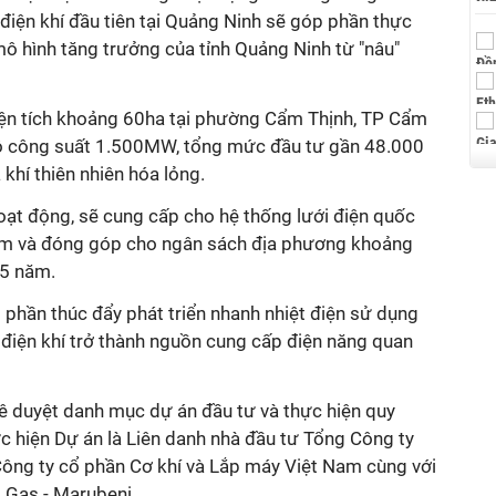
điện khí đầu tiên tại Quảng Ninh sẽ góp phần thực
ô hình tăng trưởng của tỉnh Quảng Ninh từ "nâu"
iện tích khoảng 60ha tại phường Cẩm Thịnh, TP Cẩm
mô công suất 1.500MW, tổng mức đầu tư gần 48.000
à khí thiên nhiên hóa lỏng.
oạt động, sẽ cung cấp cho hệ thống lưới điện quốc
ăm và đóng góp cho ngân sách địa phương khoảng
25 năm.
 phần thúc đẩy phát triển nhanh nhiệt điện sử dụng
a điện khí trở thành nguồn cung cấp điện năng quan
 duyệt danh mục dự án đầu tư và thực hiện quy
ực hiện Dự án là Liên danh nhà đầu tư Tổng Công ty
 Công ty cổ phần Cơ khí và Lắp máy Việt Nam cùng với
 Gas - Marubeni.