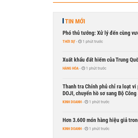
TIN MỚI
Phó thủ tướng: Xử lý đến cùng v
THỜI SỰ
-
1 phút trước
Xuất khẩu đất hiếm của Trung Qu
HÀNG HÓA
-
1 phút trước
Thanh tra Chính phủ chỉ ra loạt v
DOJI, chuyển hồ sơ sang Bộ Công
KINH DOANH
-
1 phút trước
Hơn 3.600 món hàng hiệu giả tron
KINH DOANH
-
1 phút trước