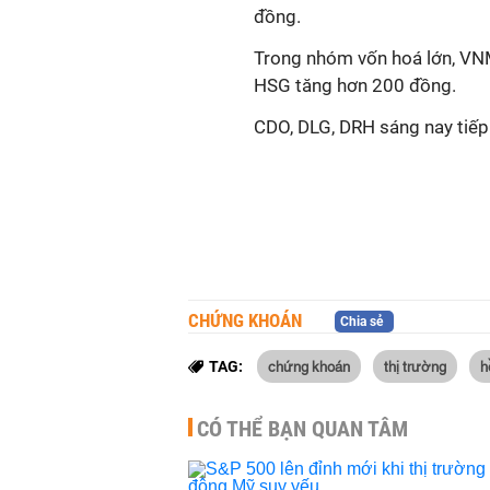
đồng.
Trong nhóm vốn hoá lớn, VN
HSG tăng hơn 200 đồng.
CDO, DLG, DRH sáng nay tiếp 
CHỨNG KHOÁN
Chia sẻ
chứng khoán
thị trường
h
TAG:
CÓ THỂ BẠN QUAN TÂM