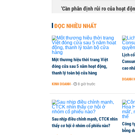
'Cần phân định rủi ro của hoạt độn
THỜI SỰ
-
1 phút trước
ĐỌC NHIỀU NHẤT
Lịch cổ
Một thương hiệu thời trang Việt
Consum
đóng cửa sau 5 năm hoạt động,
cao nh
thanh lý toàn bộ cửa hàng
DOANH 
KINH DOANH
-
8 giờ trước
Sau nhịp điều chỉnh mạnh, CTCK nhìn
Công t
thấy cơ hội ở nhóm cổ phiếu nào?
bỗng dư