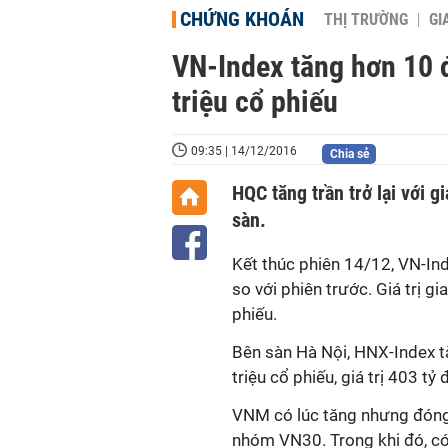
CHỨNG KHOÁN
THỊ TRƯỜNG
GI
VN-Index tăng hơn 10 
triệu cổ phiếu
09:35 | 14/12/2016
Chia sẻ
HQC tăng trần trở lại với g
sàn.
Kết thúc phiên 14/12, VN-In
so với phiên trước. Giá trị g
phiếu.
Bên sàn Hà Nội, HNX-Index t
triệu cổ phiếu, giá trị 403 tỷ
VNM có lúc tăng nhưng đóng
nhóm VN30. Trong khi đó, có