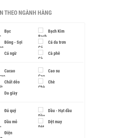
IN THEO NGÀNH HÀNG
Bạc
Bạch Kim
Bông - Sợi
Cá da trơn
Cá ngừ
Cà phê
Cacao
Cao su
Chất dẻo
Chè
Da giày
Đá quý
Dầu - Hạt dầu
Dầu mỏ
Dệt may
Điện