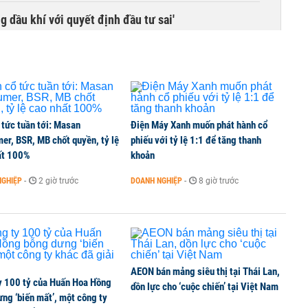
g dầu khí với quyết định đầu tư sai'
 tức tuần tới: Masan
Điện Máy Xanh muốn phát hành cổ
er, BSR, MB chốt quyền, tỷ lệ
phiếu với tỷ lệ 1:1 để tăng thanh
ất 100%
khoản
NGHIỆP
-
2 giờ trước
DOANH NGHIỆP
-
8 giờ trước
AEON bán mảng siêu thị tại Thái Lan,
y 100 tỷ của Huấn Hoa Hồng
dồn lực cho ‘cuộc chiến’ tại Việt Nam
ng ‘biến mất’, một công ty