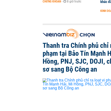
khác đã
CHỨNG KHOÁN
-
8 giờ trước
KINH D
Thanh tra Chính phủ chỉ r
phạm tại Bảo Tín Mạnh H
Hồng, PNJ, SJC, DOJI, 
sơ sang Bộ Công an