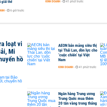
 giải thể
KINH DOANH
-
41 phút trước
OANH
-
6 giờ trước
a loạt vi
AEON bán mảng siêu thị
ải, Mi
tại Thái Lan, dồn lực cho
‘cuộc chiến’ tại Việt
chuyển hồ
Nam
KINH DOANH
-
41 phút trước
Ngân hàng Trung ương
Trung Quốc mua thêm
20 tấn vàng trong tháng