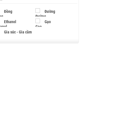
Đồng
Đường
Ethanol
Gạo
Gia súc - Gia cầm
Giấy
Gỗ
Hạt điều
Hồ tiêu - Hạt tiêu
Khí đốt
Kim loại khác
Mắc ca
Muối
Ngũ cốc
Nhựa - Hạt nhựa
Palladium
Phân bón