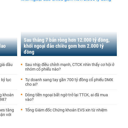
Sau tháng 7 bán ròng hơn 12.000 tỷ đồng,
lao
khối ngoại đảo chiều gom hơn 2.000 tỷ
đồng
giá dầu
Sau nhịp điều chỉnh mạnh, CTCK nhìn thấy cơ hội ở
nhóm cổ phiếu nào?
 kỷ lục
Tự doanh sang tay gần 700 tỷ đồng cổ phiếu DMX
cho ai?
ng khoán
Dòng tiền ngoại bất ngờ trở lại TTCK, ai đã mua
1987
vào?
nes tăng
Tổng Giám đốc Chứng khoán EVS xin từ nhiệm
uận với