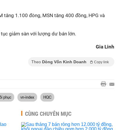
M tăng 1.100 đòng, MSN tăng 400 đồng, HPG và
tục giảm sàn với lượng dư bán lớn.
Gia Linh
Theo
Dòng Vốn Kinh Doanh
Copy link
ồi phục
vn-index
HQC
CÙNG CHUYÊN MỤC